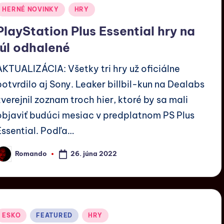
HERNÉ NOVINKY
HRY
PlayStation Plus Essential hry na
júl odhalené
AKTUALIZÁCIA: Všetky tri hry už oficiálne
potvrdilo aj Sony. Leaker billbil-kun na Dealabs
zverejnil zoznam troch hier, ktoré by sa mali
objaviť budúci mesiac v predplatnom PS Plus
Essential. Podľa…
26. júna 2022
Romando
ESKO
FEATURED
HRY