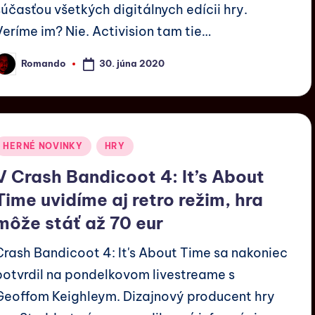
súčasťou všetkých digitálnych edícii hry.
Veríme im? Nie. Activision tam tie…
30. júna 2020
Romando
HERNÉ NOVINKY
HRY
V Crash Bandicoot 4: It’s About
Time uvidíme aj retro režim, hra
môže stáť až 70 eur
Crash Bandicoot 4: It's About Time sa nakoniec
potvrdil na pondelkovom livestreame s
Geoffom Keighleym. Dizajnový producent hry