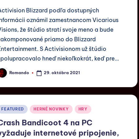
Activision Blizzard podľa dostupných
informácii oznámil zamestnancom Vicarious
Visions, že štúdio stratí svoje meno a bude
zakomponované priamo do Blizzard
Entertainment. S Activisionom už štúdio
spolupracovalo hneď niekoľkokrát, keď pre…
29. októbra 2021
Romando
FEATURED
HERNÉ NOVINKY
HRY
Crash Bandicoot 4 na PC
vyžaduje internetové pripojenie,