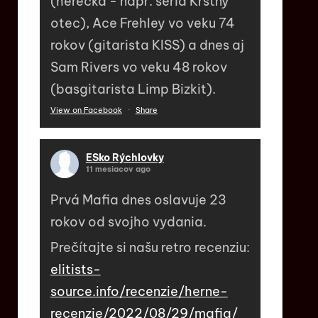
(herečka - napr. séria Krstný
otec), Ace Frehley vo veku 74
rokov (gitarista KISS) a dnes aj
Sam Rivers vo veku 48 rokov
(basgitarista Limp Bizkit).
View on Facebook
·
Share
ESko Rýchlovky
11 mesiacov ago
Prvá Mafia dnes oslavuje 23
rokov od svojho vydania.
Prečítajte si našu retro recenziu:
elitists-
source.info/recenzie/herne-
recenzie/2022/08/29/mafia/