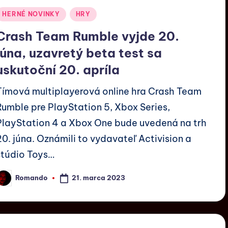
HERNÉ NOVINKY
HRY
Crash Team Rumble vyjde 20.
júna, uzavretý beta test sa
uskutoční 20. apríla
Tímová multiplayerová online hra Crash Team
Rumble pre PlayStation 5, Xbox Series,
PlayStation 4 a Xbox One bude uvedená na trh
20. júna. Oznámili to vydavateľ Activision a
štúdio Toys…
21. marca 2023
Romando