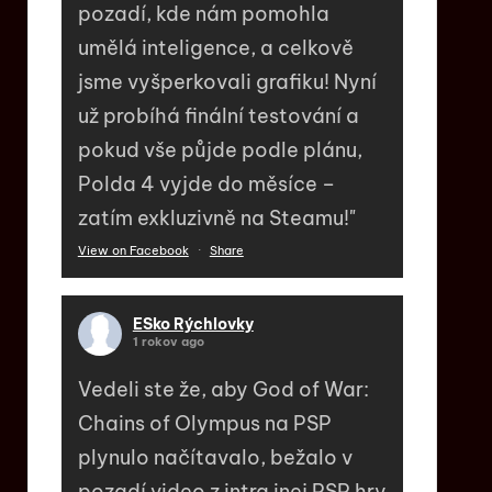
pozadí, kde nám pomohla
umělá inteligence, a celkově
jsme vyšperkovali grafiku! Nyní
už probíhá finální testování a
pokud vše půjde podle plánu,
Polda 4 vyjde do měsíce –
zatím exkluzivně na Steamu!"
View on Facebook
·
Share
ESko Rýchlovky
1 rokov ago
Vedeli ste že, aby God of War:
Chains of Olympus na PSP
plynulo načítavalo, bežalo v
pozadí video z intra inej PSP hry