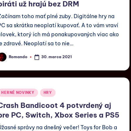
piráti už hrajú bez DRM
Začínam toho mať plné zuby. Digitálne hry na
PC sa skrátka neoplatí kupovať. A to vám vraví
človek, ktorý ich má ponakupovaných viac ako
je zdravé. Neoplatí sa to nie…
30. marca 2021
Romando
HERNÉ NOVINKY
HRY
Crash Bandicoot 4 potvrdený aj
pre PC, Switch, Xbox Series a PS5
Úžasné správy na dnešný večer! Toys for Bob a