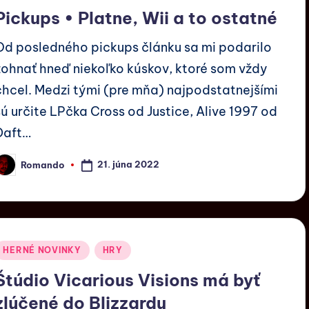
Pickups • Platne, Wii a to ostatné
Od posledného pickups článku sa mi podarilo
zohnať hneď niekoľko kúskov, ktoré som vždy
chcel. Medzi tými (pre mňa) najpodstatnejšími
sú určite LPčka Cross od Justice, Alive 1997 od
Daft…
21. júna 2022
Romando
HERNÉ NOVINKY
HRY
Štúdio Vicarious Visions má byť
zlúčené do Blizzardu