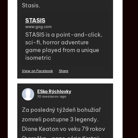
Stasis.
STASIS
www.gog.com
STASIS is a point-and-click,
sci-fi, horror adventure
game played from a unique
isometric
View on Facebook
·
Share
ESko Rýchlovky
10 mesiacov ago
Za posledný týždeň bohužiaľ
zomreli postupne 3 legendy.
Diane Keaton vo veku 79 rokov