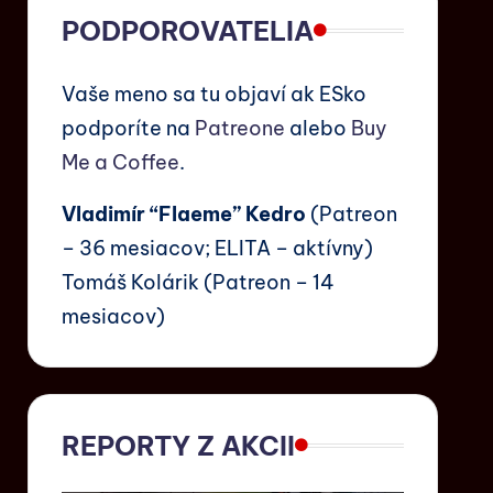
PODPOROVATELIA
Vaše meno sa tu objaví ak ESko
podporíte na
Patreone
alebo
Buy
Me a Coffee
.
Vladimír “Flaeme” Kedro
(Patreon
– 36 mesiacov; ELITA – aktívny)
Tomáš Kolárik (Patreon – 14
mesiacov)
REPORTY Z AKCII