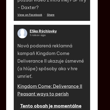
- Daxter?
View on Facebook
·
Share
ESko Rýchlovky
1 rokov ago
Nová podarená reklamná
kampaň Kingdom Come
Deliverance II ukazuje úsmevné
(a hlúpe) spôsoby ako v hre
umrieť.
Kingdom Come: Deliverance II
Peasant ways to perish
Tento obsah je momentálne