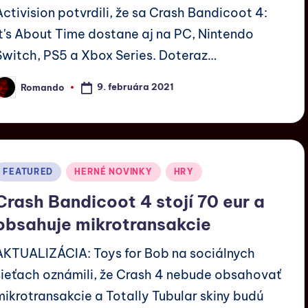
Activision potvrdili, že sa Crash Bandicoot 4:
It's About Time dostane aj na PC, Nintendo
Switch, PS5 a Xbox Series. Doteraz…
9. februára 2021
Romando
FEATURED
HERNÉ NOVINKY
HRY
Crash Bandicoot 4 stojí 70 eur a
obsahuje mikrotransakcie
AKTUALIZÁCIA: Toys for Bob na sociálnych
sieťach oznámili, že Crash 4 nebude obsahovať
mikrotransakcie a Totally Tubular skiny budú