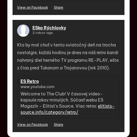
View on Facebook
·
Share
ESko Rýchlovky
2 rokov ago
Kto by mal chuť v tento sviatočný deň na trocha
nostalgie, každú hodinu je dnes na náš retro kanál
nahraný diel herného TV programu RE-PLAY, ešte
z čias pred Tukanom a Trojanovou (rok 2010).
ES Retro
www.youtube.com
Welcome to The Club! V časovej video-
kapsule rokov minulých. Súčasť webu ES
Magazín - Elitist's Source. Viac retra:
elitists-
source.info/category/retro/
View on Facebook
·
Share