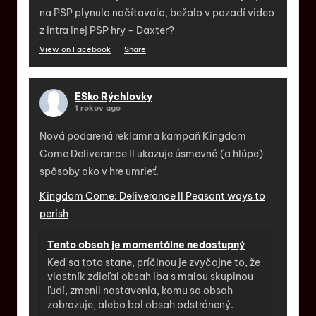
na PSP plynulo načítavalo, bežalo v pozadí video
z intra inej PSP hry - Daxter?
View on Facebook
·
Share
ESko Rýchlovky
1 rokov ago
Nová podarená reklamná kampaň Kingdom
Come Deliverance II ukazuje úsmevné (a hlúpe)
spôsoby ako v hre umrieť.
Kingdom Come: Deliverance II Peasant ways to
perish
Tento obsah je momentálne nedostupný
Keď sa toto stane, príčinou je zvyčajne to, že
vlastník zdieľal obsah iba s malou skupinou
ľudí, zmenil nastavenia, komu sa obsah
zobrazuje, alebo bol obsah odstránený.