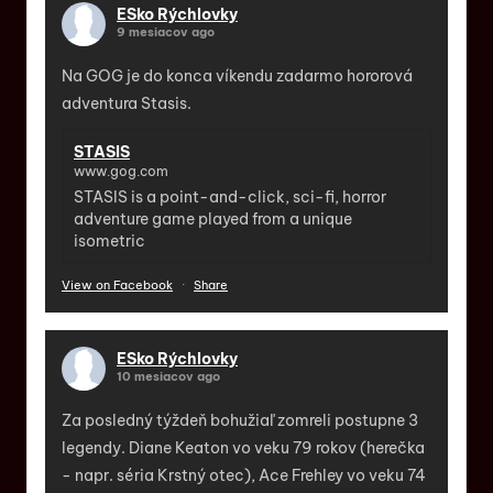
ESko Rýchlovky
9 mesiacov ago
Na GOG je do konca víkendu zadarmo hororová
adventura Stasis.
STASIS
www.gog.com
STASIS is a point-and-click, sci-fi, horror
adventure game played from a unique
isometric
View on Facebook
·
Share
ESko Rýchlovky
10 mesiacov ago
Za posledný týždeň bohužiaľ zomreli postupne 3
legendy. Diane Keaton vo veku 79 rokov (herečka
- napr. séria Krstný otec), Ace Frehley vo veku 74