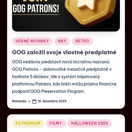
HERNÉ NOVINKY
HRY
RETRO
GOG založil svoje vlastné predplatné
GOG nedávno predstavil novú iniciatívu nazvanú
GOG Patrons – dobrovoľné mesačné predplatné v
hodnote 5 dolárov. Ide o systém inšpirovaný
platformou Patreon, kde hráči môžu priamo finančne
podporiť GOG Preservation Program.
Romando
19. decembra 2025
ES PREMIUM
FILMY
HALLOWEEN 2025