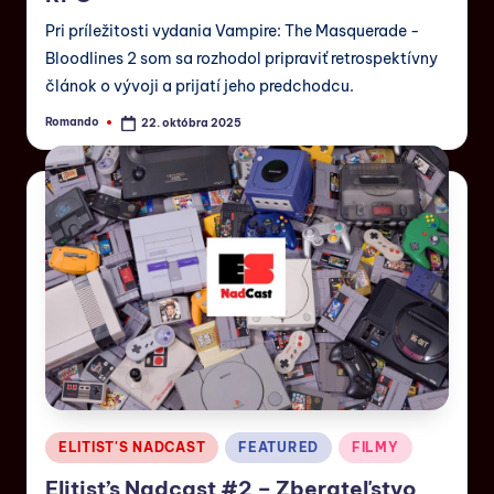
Pri príležitosti vydania Vampire: The Masquerade -
Bloodlines 2 som sa rozhodol pripraviť retrospektívny
článok o vývoji a prijatí jeho predchodcu.
Romando
22. októbra 2025
ELITIST'S NADCAST
FEATURED
FILMY
Elitist’s Nadcast #2 – Zberateľstvo