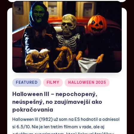
FEATURED
FILMY
HALLOWEEN 2025
Halloween III – nepochopený,
neúspešný, no zaujímavejší ako
pokračovania
Halloween III (1982) už som na ES hodnotil a odniesol
si 6.5/10. Nie je len tretím filmom v rade, ale aj