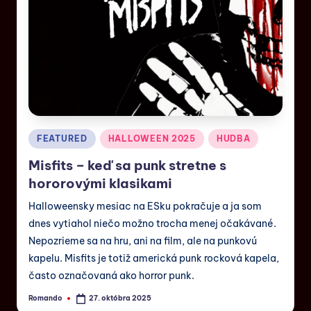
FEATURED
HALLOWEEN 2025
HUDBA
Misfits – keď sa punk stretne s
hororovými klasikami
Halloweensky mesiac na ESku pokračuje a ja som
dnes vytiahol niečo možno trocha menej očakávané.
Nepozrieme sa na hru, ani na film, ale na punkovú
kapelu. Misfits je totiž americká punk rocková kapela,
často označovaná ako horror punk.
Romando
27. októbra 2025