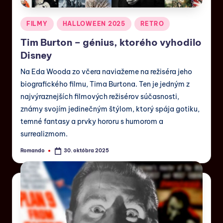
FILMY
HALLOWEEN 2025
RETRO
Tim Burton – génius, ktorého vyhodilo
Disney
Na Eda Wooda zo včera naviažeme na režiséra jeho
biografického filmu, Tima Burtona. Ten je jedným z
najvýraznejších filmových režisérov súčasnosti,
známy svojím jedinečným štýlom, ktorý spája gotiku,
temné fantasy a prvky hororu s humorom a
surrealizmom.
Romando
30. októbra 2025