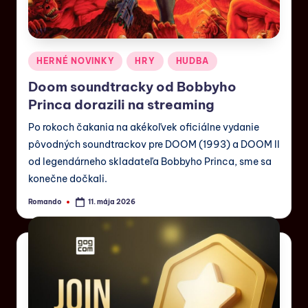
HERNÉ NOVINKY
HRY
HUDBA
Doom soundtracky od Bobbyho
Princa dorazili na streaming
Po rokoch čakania na akékoľvek oficiálne vydanie
pôvodných soundtrackov pre DOOM (1993) a DOOM II
od legendárneho skladateľa Bobbyho Princa, sme sa
konečne dočkali.
Romando
11. mája 2026