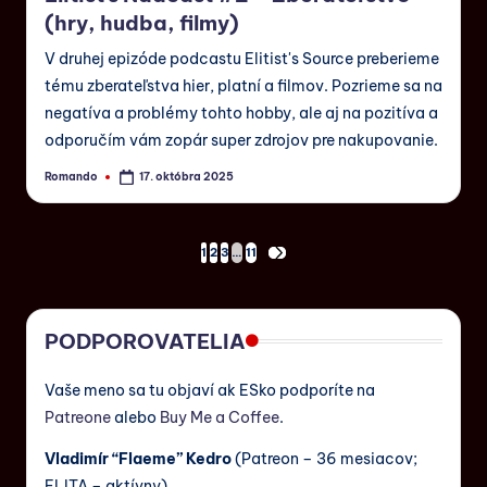
(hry, hudba, filmy)
V druhej epizóde podcastu Elitist's Source preberieme
tému zberateľstva hier, platní a filmov. Pozrieme sa na
negatíva a problémy tohto hobby, ale aj na pozitíva a
odporučím vám zopár super zdrojov pre nakupovanie.
Romando
17. októbra 2025
1
2
3
…
11
PODPOROVATELIA
Vaše meno sa tu objaví ak ESko podporíte na
Patreone
alebo
Buy Me a Coffee
.
Vladimír “Flaeme” Kedro
(Patreon – 36 mesiacov;
ELITA – aktívny)