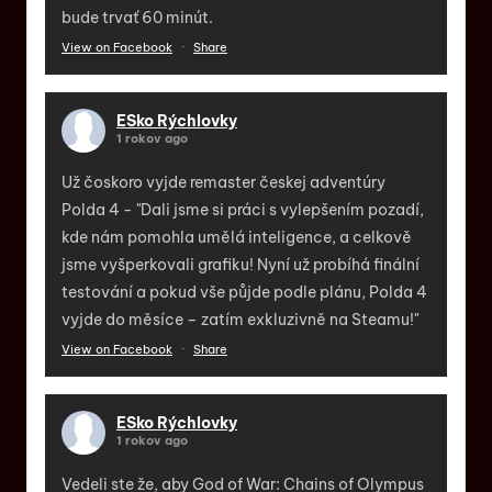
bude trvať 60 minút.
View on Facebook
·
Share
ESko Rýchlovky
1 rokov ago
Už čoskoro vyjde remaster českej adventúry
Polda 4 - "Dali jsme si práci s vylepšením pozadí,
kde nám pomohla umělá inteligence, a celkově
jsme vyšperkovali grafiku! Nyní už probíhá finální
testování a pokud vše půjde podle plánu, Polda 4
vyjde do měsíce – zatím exkluzivně na Steamu!"
View on Facebook
·
Share
ESko Rýchlovky
1 rokov ago
Vedeli ste že, aby God of War: Chains of Olympus