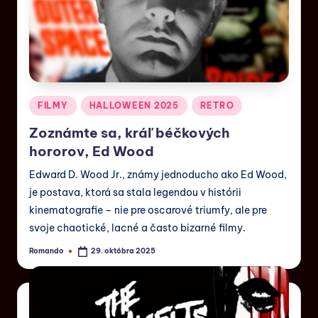
FILMY
HALLOWEEN 2025
RETRO
Zoznámte sa, kráľ béčkových
hororov, Ed Wood
Edward D. Wood Jr., známy jednoducho ako Ed Wood,
je postava, ktorá sa stala legendou v histórii
kinematografie – nie pre oscarové triumfy, ale pre
svoje chaotické, lacné a často bizarné filmy.
Romando
29. októbra 2025