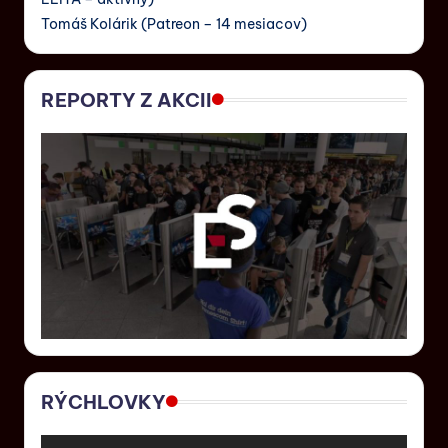
Tomáš Kolárik (Patreon – 14 mesiacov)
REPORTY Z AKCII
RÝCHLOVKY