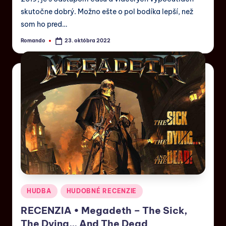
skutočne dobrý. Možno ešte o pol bodíka lepší, než
som ho pred…
Romando
23. októbra 2022
HUDBA
HUDOBNÉ RECENZIE
RECENZIA • Megadeth – The Sick,
The Dying… And The Dead