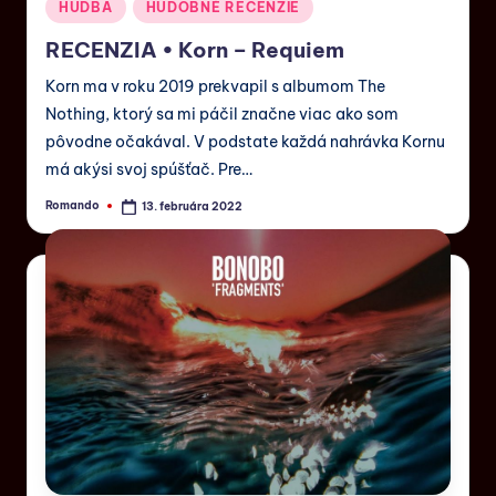
HUDBA
HUDOBNÉ RECENZIE
RECENZIA • Korn – Requiem
Korn ma v roku 2019 prekvapil s albumom The
Nothing, ktorý sa mi páčil značne viac ako som
pôvodne očakával. V podstate každá nahrávka Kornu
má akýsi svoj spúšťač. Pre…
Romando
13. februára 2022