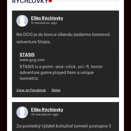
RÝCHLOVKY
ESko Rýchlovky
9 mesiacov ago
Na GOG je do konca víkendu zadarmo hororová
adventura Stasis.
STASIS
www.gog.com
STASIS is a point-and-click, sci-fi, horror
adventure game played from a unique
isometric
View on Facebook
·
Share
ESko Rýchlovky
10 mesiacov ago
Za posledný týždeň bohužiaľ zomreli postupne 3