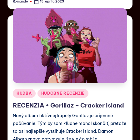
Romando
15. apríla 2023
HUDBA
HUDOBNÉ RECENZIE
RECENZIA • Gorillaz – Cracker Island
Nový album fiktívnej kapely Gorillaz je príjemné
počúvanie. Tým by som kľudne mohol skončiť, pretože
to asi najlepšie vystihuje Cracker Island. Damon
Albarn znova potvrdzuje, že vie čo robí a…