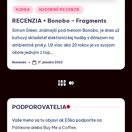
HUDBA
HUDOBNÉ RECENZIE
RECENZIA • Bonobo – Fragments
Simon Green, známejší pod menom Bonobo, je dnes už
kultový skladateľ elektronickej hudby s dôrazom na
ambientné prvky. Už viac ako 20 rokov je vo svojom
obore jedným z top…
Romando
17. januára 2022
1
2
3
PODPOROVATELIA
Vaše meno sa tu objaví ak ESko podporíte na
Patreone
alebo
Buy Me a Coffee
.