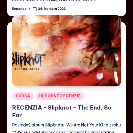
Romando
24. februára 2023
HUDBA
HUDOBNÉ RECENZIE
RECENZIA • Slipknot – The End, So
Far
Posledný album Slipknotu, We Are Not Your Kind z roku
2019, je s odstupom času a viacerých vypočutiach