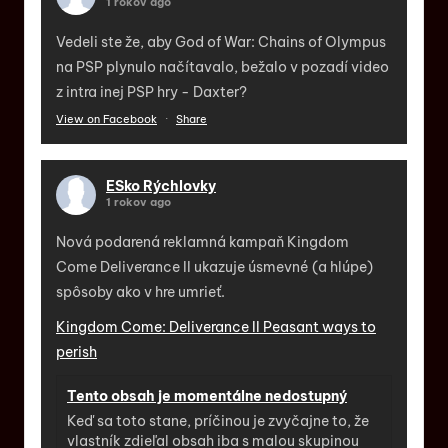
1 rokov ago
Vedeli ste že, aby God of War: Chains of Olympus
na PSP plynulo načítavalo, bežalo v pozadí video
z intra inej PSP hry - Daxter?
View on Facebook
·
Share
ESko Rýchlovky
1 rokov ago
Nová podarená reklamná kampaň Kingdom
Come Deliverance II ukazuje úsmevné (a hlúpe)
spôsoby ako v hre umrieť.
Kingdom Come: Deliverance II Peasant ways to
perish
Tento obsah je momentálne nedostupný
Keď sa toto stane, príčinou je zvyčajne to, že
vlastník zdieľal obsah iba s malou skupinou