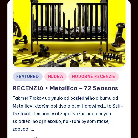
FEATURED
HUDBA
HUDOBNÉ RECENZIE
RECENZIA • Metallica – 72 Seasons
Takmer 7 rokov uplynulo od posledného albumu od
Metallicy, ktorým bol dvojalbum Hardwired… to Self-
Destruct. Ten priniesol zopár vážne podarených
skladieb, no aj niekoľko, na ktoré by som radšej
zabudol.…