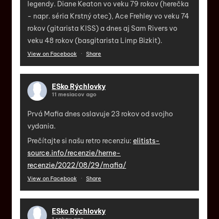
legendy. Diane Keaton vo veku 79 rokov (herečka
- napr. séria Krstný otec), Ace Frehley vo veku 74
rokov (gitarista KISS) a dnes aj Sam Rivers vo
veku 48 rokov (basgitarista Limp Bizkit).
View on Facebook
·
Share
ESko Rýchlovky
11 mesiacov ago
Prvá Mafia dnes oslavuje 23 rokov od svojho
vydania.
Prečítajte si našu retro recenziu:
elitists-
source.info/recenzie/herne-
recenzie/2022/08/29/mafia/
View on Facebook
·
Share
ESko Rýchlovky
1 rokov ago