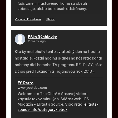
ľudí, zmenil nastavenia, komu sa obsah
zobrazuje, alebo bol obsah odstránený.
View on Facebook
·
Share
ESko Rýchlovky
2 rokov ago
Kto by mal chuť v tento sviatočný deň na trocha
nostalgie, každú hodinu je dnes na náš retro kanál
nahraný diel herného TV programu RE-PLAY, ešte
z čias pred Tukanom a Trojanovou (rok 2010).
ES Retro
www.youtube.com
Welcome to The Club! V časovej video-
kapsule rokov minulých. Súčasť webu ES
Magazín - Elitist's Source. Viac retra:
elitists-
source.info/category/retro/