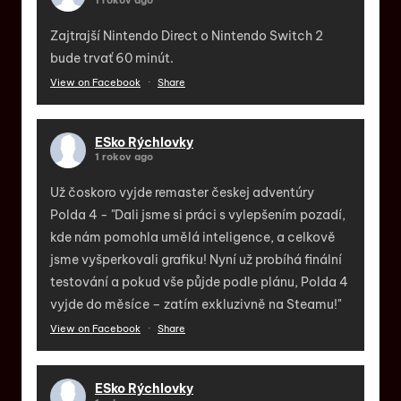
Zajtrajší Nintendo Direct o Nintendo Switch 2
bude trvať 60 minút.
View on Facebook
·
Share
ESko Rýchlovky
1 rokov ago
Už čoskoro vyjde remaster českej adventúry
Polda 4 - "Dali jsme si práci s vylepšením pozadí,
kde nám pomohla umělá inteligence, a celkově
jsme vyšperkovali grafiku! Nyní už probíhá finální
testování a pokud vše půjde podle plánu, Polda 4
vyjde do měsíce – zatím exkluzivně na Steamu!"
View on Facebook
·
Share
ESko Rýchlovky