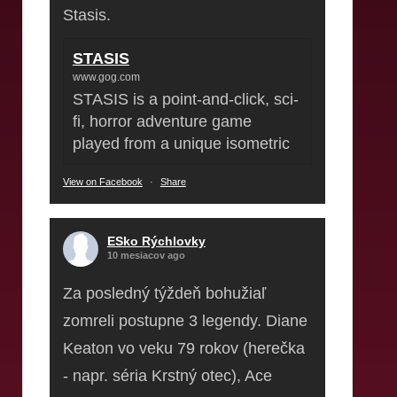
Stasis.
STASIS
www.gog.com
STASIS is a point-and-click, sci-
fi, horror adventure game
played from a unique isometric
View on Facebook
·
Share
ESko Rýchlovky
10 mesiacov ago
Za posledný týždeň bohužiaľ
zomreli postupne 3 legendy. Diane
Keaton vo veku 79 rokov (herečka
- napr. séria Krstný otec), Ace