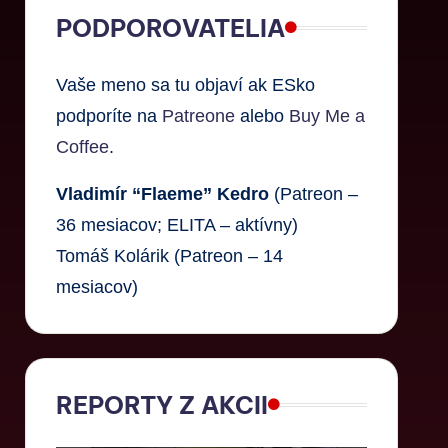
PODPOROVATELIA
Vaše meno sa tu objaví ak ESko
podporíte na
Patreone
alebo
Buy Me a
Coffee
.
Vladimír “Flaeme” Kedro
(Patreon –
36 mesiacov; ELITA – aktívny)
Tomáš Kolárik (Patreon – 14
mesiacov)
REPORTY Z AKCII