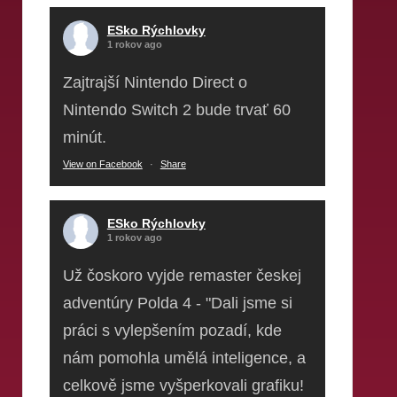
ESko Rýchlovky
1 rokov ago
Zajtrajší Nintendo Direct o
Nintendo Switch 2 bude trvať 60
minút.
View on Facebook
·
Share
ESko Rýchlovky
1 rokov ago
Už čoskoro vyjde remaster českej
adventúry Polda 4 - "Dali jsme si
práci s vylepšením pozadí, kde
nám pomohla umělá inteligence, a
celkově jsme vyšperkovali grafiku!