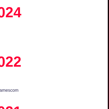
024
022