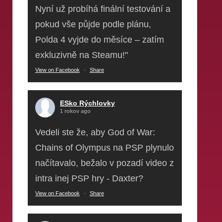
Nyní už probíhá finální testování a
pokud vše půjde podle plánu,
Polda 4 vyjde do měsíce – zatím
exkluzivně na Steamu!"
View on Facebook
·
Share
ESko Rýchlovky
1 rokov ago
Vedeli ste že, aby God of War:
Chains of Olympus na PSP plynulo
načítavalo, bežalo v pozadí video z
intra inej PSP hry - Daxter?
View on Facebook
·
Share