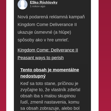
ESko Rýchlovky
1 rokov ago
Nová podarená reklamná kampaň
Kingdom Come Deliverance II
ukazuje úsmevné (a hlúpe)
spôsoby ako v hre umrieť.
Kingdom Come: Deliverance II
Peasant ways to perish
Tento obsah je momentálne
nedostupný
Keď sa toto stane, príčinou je
zvyčajne to, že vlastník zdieľal
obsah iba s malou skupinou
ľudí, zmenil nastavenia, komu
sa obsah zobrazuje, alebo bol