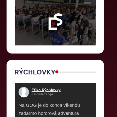
RÝCHLOVKY
ESko Rýchlovky
9 mesiacov ago
Na GOG je do konca víkendu
zadarmo hororová adventura