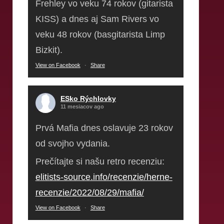
Frehley vo veku 74 rokov (gitarista
KISS) a dnes aj Sam Rivers vo
veku 48 rokov (basgitarista Limp
Bizkit).
View on Facebook
·
Share
ESko Rýchlovky
11 mesiacov ago
Prvá Mafia dnes oslavuje 23 rokov
od svojho vydania.
Prečítajte si našu retro recenziu:
elitists-source.info/recenzie/herne-
recenzie/2022/08/29/mafia/
View on Facebook
·
Share