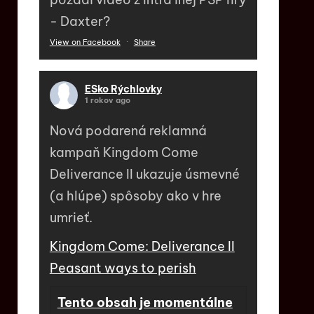
- Daxter?
View on Facebook
·
Share
ESko Rýchlovky
1 rokov ago
Nová podarená reklamná
kampaň Kingdom Come
Deliverance II ukazuje úsmevné
(a hlúpe) spôsoby ako v hre
umrieť.
Kingdom Come: Deliverance II
Peasant ways to perish
Tento obsah je momentálne