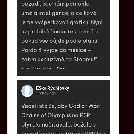
pozadí, kde nám pomohla
umělá inteligence, a celkově
jsme vyšperkovali grafiku! Nyní
už probíhá finální testování a
pokud vše půjde podle plánu,
Polda 4 vyjde do měsíce –
zatím exkluzivně na Steamu!"
View on Facebook
·
Share
ESko Rýchlovky
1 rokov ago
Vedeli ste že, aby God of War:
Chains of Olympus na PSP
plynulo načítavalo, bežalo v
pozadí video z intra inej PSP hry