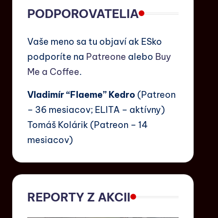
PODPOROVATELIA
Vaše meno sa tu objaví ak ESko
podporíte na
Patreone
alebo
Buy
Me a Coffee
.
Vladimír “Flaeme” Kedro
(Patreon
– 36 mesiacov; ELITA – aktívny)
Tomáš Kolárik (Patreon – 14
mesiacov)
REPORTY Z AKCII