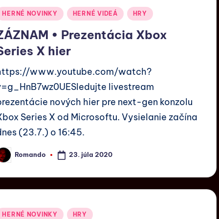
HERNÉ NOVINKY
HERNÉ VIDEÁ
HRY
ZÁZNAM • Prezentácia Xbox
Series X hier
https://www.youtube.com/watch?
v=g_HnB7wz0UESledujte livestream
prezentácie nových hier pre next-gen konzolu
Xbox Series X od Microsoftu. Vysielanie začína
dnes (23.7.) o 16:45.
23. júla 2020
Romando
HERNÉ NOVINKY
HRY