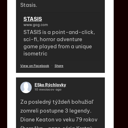
Stasis.
STASIS
www.gog.com
STASIS is a point-and-click,
sci-fi, horror adventure
game played from a unique
isometric
View on Facebook
·
Share
ESko Rýchlovky
10 mesiacov ago
Za posledný týždeň bohužiaľ
zomreli postupne 3 legendy.
Diane Keaton vo veku 79 rokov