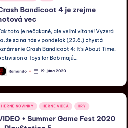
Crash Bandicoot 4 je zrejme
hotová vec
Tak toto je nečakané, ale veľmi vítané! Vyzerá
to, že sa na nás v pondelok (22.6.) chystá
oznámenie Crash Bandicoot 4: It's About Time.
Activision a Toys for Bob majú…
19. júna 2020
Romando
HERNÉ NOVINKY
HERNÉ VIDEÁ
HRY
VIDEO • Summer Game Fest 2020
– PlayStation 5