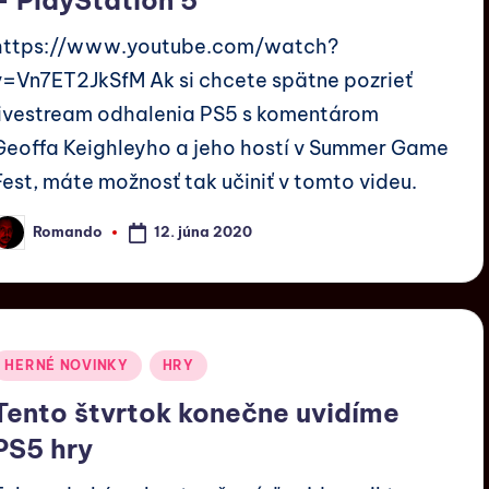
https://www.youtube.com/watch?
v=Vn7ET2JkSfM Ak si chcete spätne pozrieť
livestream odhalenia PS5 s komentárom
Geoffa Keighleyho a jeho hostí v Summer Game
Fest, máte možnosť tak učiniť v tomto videu.
12. júna 2020
Romando
HERNÉ NOVINKY
HRY
Tento štvrtok konečne uvidíme
PS5 hry