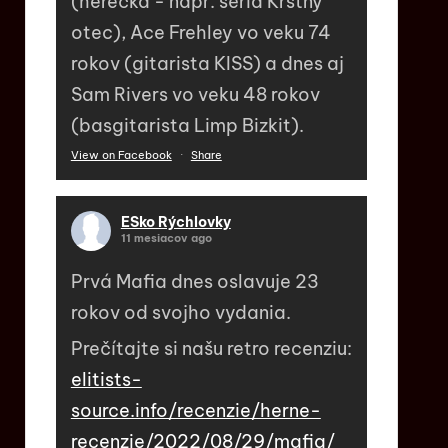
(herečka - napr. séria Krstný
otec), Ace Frehley vo veku 74
rokov (gitarista KISS) a dnes aj
Sam Rivers vo veku 48 rokov
(basgitarista Limp Bizkit).
View on Facebook
·
Share
ESko Rýchlovky
11 mesiacov ago
Prvá Mafia dnes oslavuje 23
rokov od svojho vydania.
Prečítajte si našu retro recenziu:
elitists-
source.info/recenzie/herne-
recenzie/2022/08/29/mafia/