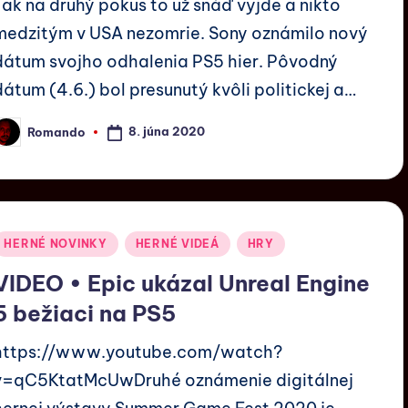
Tak na druhý pokus to už snáď vyjde a nikto
medzitým v USA nezomrie. Sony oznámilo nový
dátum svojho odhalenia PS5 hier. Pôvodný
dátum (4.6.) bol presunutý kvôli politickej a…
8. júna 2020
Romando
HERNÉ NOVINKY
HERNÉ VIDEÁ
HRY
VIDEO • Epic ukázal Unreal Engine
5 bežiaci na PS5
https://www.youtube.com/watch?
v=qC5KtatMcUwDruhé oznámenie digitálnej