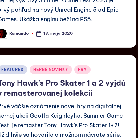
hernej výstavy Summer Game Fest 2020 je
prvý pohľad na nový Unreal Engine 5 od Epic
Games. Ukážka enginu beží na PS5.
13. mája 2020
Romando
FEATURED
HERNÉ NOVINKY
HRY
Tony Hawk’s Pro Skater 1 a 2 vyjdú
v remasterovanej kolekcii
Prvé väčšie oznámenie novej hry na digitálnej
hernej akcii Geoffa Keighleyho, Summer Game
Fest, je remaster Tony Hawk's Pro Skater 1+2!
Už dlhšie sa hovorilo o možnom návrate série,