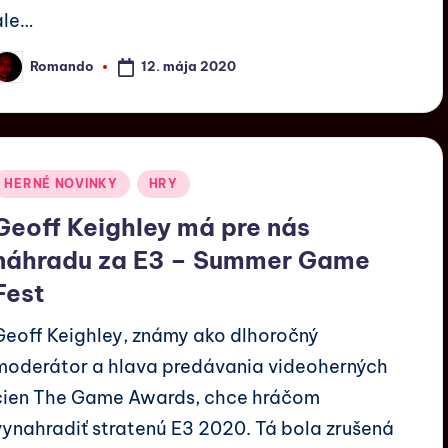
ale…
12. mája 2020
Romando
HERNÉ NOVINKY
HRY
Geoff Keighley má pre nás
náhradu za E3 – Summer Game
Fest
Geoff Keighley, známy ako dlhoročný
moderátor a hlava predávania videoherných
cien The Game Awards, chce hráčom
vynahradiť stratenú E3 2020. Tá bola zrušená