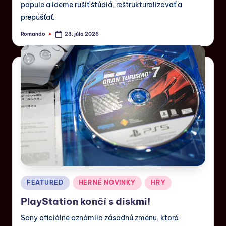
papule a ideme rušiť štúdiá, reštrukturalizovať a
prepúšťať.
Romando
23. júla 2026
FEATURED
HERNÉ NOVINKY
HRY
PlayStation končí s diskmi!
Sony oficiálne oznámilo zásadnú zmenu, ktorá