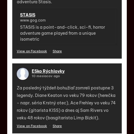
adventura Stasis.
STASIS
www.gog.com
STASIS is a point-and-click, sci-fi, horror
adventure game played from a unique
isometric
View on Facebook
·
Share
ESko Rýchlovky
10 mesiacov ago
Za posledný týždeň bohužiaľ zomreli postupne 3
legendy. Diane Keaton vo veku 79 rokov (herečka
- napr. séria Krstný otec), Ace Frehley vo veku 74
rokov (gitarista KISS) a dnes aj Sam Rivers vo
veku 48 rokov (basgitarista Limp Bizkit).
View on Facebook
·
Share