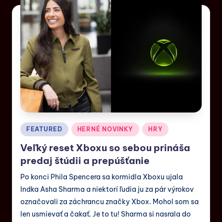
FEATURED
HERNÉ NOVINKY
HRY
Veľký reset Xboxu so sebou prináša
predaj štúdii a prepúšťanie
Po konci Phila Spencera sa kormidla Xboxu ujala
Indka Asha Sharma a niektorí ľudia ju za pár výrokov
označovali za záchrancu značky Xbox. Mohol som sa
len usmievať a čakať. Je to tu! Sharma si nasrala do