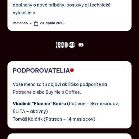
doplnený o nové príbehy, postavy aj technické
vylepšenia.
Romando
23. apríla 2026
1
2
3
…
195
PODPOROVATELIA
Vaše meno sa tu objaví ak ESko podporíte na
Patreone
alebo
Buy Me a Coffee
.
Vladimír “Flaeme” Kedro
(Patreon – 36 mesiacov;
ELITA – aktívny)
Tomáš Kolárik (Patreon – 14 mesiacov)