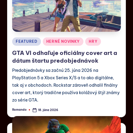
FEATURED
HERNÉ NOVINKY
HRY
GTA VI odhaľuje oficiálny cover art a
dátum štartu predobjednávok
Predobjednávky sa začnú 25. júna 2026 na
PlayStation 5 a Xbox Series X/S a to ako digitálne,
tak aj v obchodoch. Rockstar zároveň odhalil finálny
cover art, ktorý tradične používa kolážový štýl známy
zo série GTA.
Romando
18. júna 2026