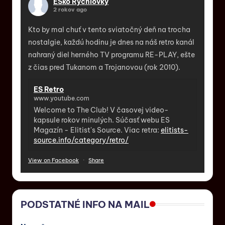
ESko Rýchlovky
2 rokov ago
Kto by mal chuť v tento sviatočný deň na trocha
nostalgie, každú hodinu je dnes na náš retro kanál
nahraný diel herného TV programu RE-PLAY, ešte
z čias pred Tukanom a Trojanovou (rok 2010).
ES Retro
www.youtube.com
Welcome to The Club! V časovej video-
kapsule rokov minulých. Súčasť webu ES
Magazín - Elitist's Source. Viac retra:
elitists-
source.info/category/retro/
View on Facebook
·
Share
PODSTATNÉ INFO NA MAIL