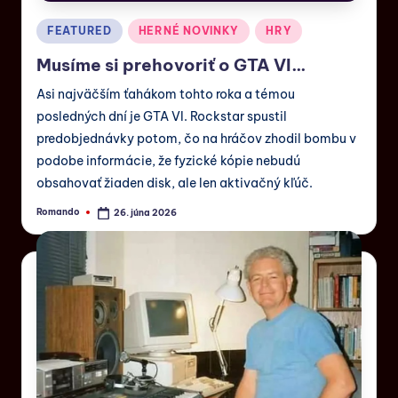
FEATURED
HERNÉ NOVINKY
HRY
Musíme si prehovoriť o GTA VI…
Asi najväčším ťahákom tohto roka a témou
posledných dní je GTA VI. Rockstar spustil
predobjednávky potom, čo na hráčov zhodil bombu v
podobe informácie, že fyzické kópie nebudú
obsahovať žiaden disk, ale len aktivačný kľúč.
Romando
26. júna 2026