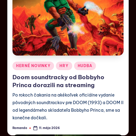
HERNÉ NOVINKY
HRY
HUDBA
Doom soundtracky od Bobbyho
Princa dorazili na streaming
Po rokoch čakania na akékoľvek oficiálne vydanie
pôvodných soundtrackov pre DOOM (1993) a DOOM II
od legendárneho skladateľa Bobbyho Princa, sme sa
konečne dočkali.
Romando
11. mája 2026