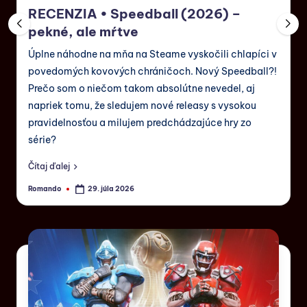
RECENZIA • Speedball (2026) –
pekné, ale mŕtve
Úplne náhodne na mňa na Steame vyskočili chlapíci v
povedomých kovových chráničoch. Nový Speedball?!
Prečo som o niečom takom absolútne nevedel, aj
napriek tomu, že sledujem nové releasy s vysokou
pravidelnosťou a milujem predchádzajúce hry zo
série?
Čítaj ďalej
Romando
29. júla 2026