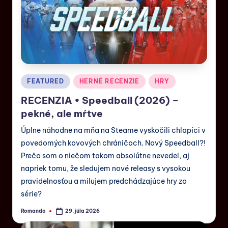
FEATURED
HERNÉ RECENZIE
HRY
RECENZIA • Speedball (2026) –
pekné, ale mŕtve
Úplne náhodne na mňa na Steame vyskočili chlapíci v
povedomých kovových chráničoch. Nový Speedball?!
Prečo som o niečom takom absolútne nevedel, aj
napriek tomu, že sledujem nové releasy s vysokou
pravidelnosťou a milujem predchádzajúce hry zo
série?
Romando
29. júla 2026