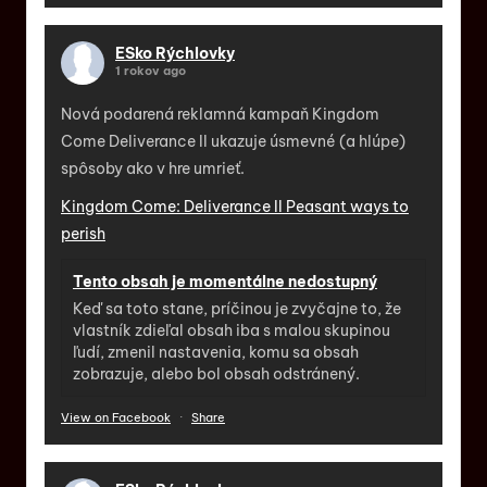
ESko Rýchlovky
1 rokov ago
Nová podarená reklamná kampaň Kingdom
Come Deliverance II ukazuje úsmevné (a hlúpe)
spôsoby ako v hre umrieť.
Kingdom Come: Deliverance II Peasant ways to
perish
Tento obsah je momentálne nedostupný
Keď sa toto stane, príčinou je zvyčajne to, že
vlastník zdieľal obsah iba s malou skupinou
ľudí, zmenil nastavenia, komu sa obsah
zobrazuje, alebo bol obsah odstránený.
View on Facebook
·
Share