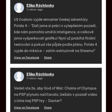
ESko Rýchlovky
1 rokov ago
Už čoskoro vyjde remaster českej adventúry
Polda 4 - "Dali jsme si práci s vylepšením pozadí,
kde nám pomohla umělá inteligence, a celkově
jsme vyšperkovali grafiku! Nyní už probíhá finální
testování a pokud vše půjde podle plánu, Polda 4
vyjde do měsíce – zatím exkluzivně na Steamu!"
View on Facebook
·
Share
ESko Rýchlovky
1 rokov ago
Vedeli ste že, aby God of War: Chains of Olympus
na PSP plynulo načítavalo, bežalo v pozadí video
z intra inej PSP hry - Daxter?
View on Facebook
·
Share