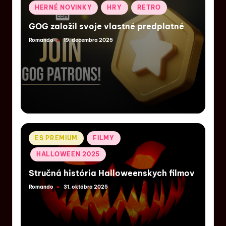
HERNÉ NOVINKY
HRY
RETRO
GOG založil svoje vlastné predplatné
Romando
19. decembra 2025
ES PREMIUM
FILMY
HALLOWEEN 2025
Stručná história Halloweenskych filmov
Romando
31. októbra 2025