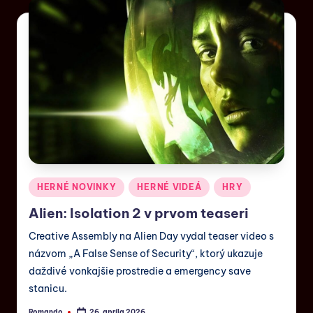
HERNÉ NOVINKY
HERNÉ VIDEÁ
HRY
Alien: Isolation 2 v prvom teaseri
Creative Assembly na Alien Day vydal teaser video s
názvom „A False Sense of Security“, ktorý ukazuje
daždivé vonkajšie prostredie a emergency save
stanicu.
Romando
26. apríla 2026