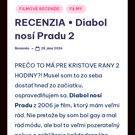
FILMOVÉ RECENZIE
FILMY
RECENZIA • Diabol
nosí Pradu 2
Romando
28. júna 2026
PREČO TO MÁ PRE KRISTOVE RANY 2
HODINY?! Musel som to zo seba
dostať hneď zo začiatku,
ospravedlňujem sa.
Diabol nosí
Pradu
z 2006 je film, ktorý mám veľmi
rád. Nie pretože by som bol gay a mal
rád módu, ale bol to veľmi pozerateľný
pokus o priblíženie každodenného