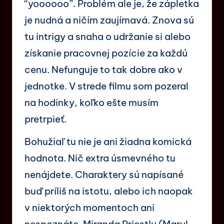
“yoooooo”. Problém ale je, že zápletka
je nudná a ničím zaujímavá. Znova sú
tu intrigy a snaha o udržanie si alebo
získanie pracovnej pozície za každú
cenu. Nefunguje to tak dobre ako v
jednotke. V strede filmu som pozeral
na hodinky, koľko ešte musím
pretrpieť.
Bohužiaľ tu nie je ani žiadna komická
hodnota. Nič extra úsmevného tu
nenájdete. Charaktery sú napísané
buď príliš na istotu, alebo ich naopak
v niektorých momentoch ani
nespoznáte. Miranda Priestly (Maryl