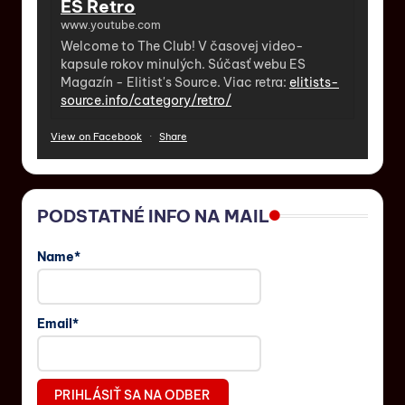
ES Retro
www.youtube.com
Welcome to The Club! V časovej video-
kapsule rokov minulých. Súčasť webu ES
Magazín - Elitist's Source. Viac retra:
elitists-
source.info/category/retro/
View on Facebook
·
Share
PODSTATNÉ INFO NA MAIL
Name*
Email*