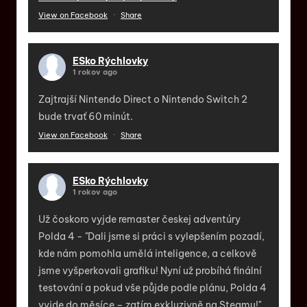
View on Facebook
·
Share
ESko Rýchlovky
1 rokov ago
Zajtrajší Nintendo Direct o Nintendo Switch 2
bude trvať 60 minút.
View on Facebook
·
Share
ESko Rýchlovky
1 rokov ago
Už čoskoro vyjde remaster českej adventúry
Polda 4 - "Dali jsme si práci s vylepšením pozadí,
kde nám pomohla umělá inteligence, a celkově
jsme vyšperkovali grafiku! Nyní už probíhá finální
testování a pokud vše půjde podle plánu, Polda 4
vyjde do měsíce – zatím exkluzivně na Steamu!"