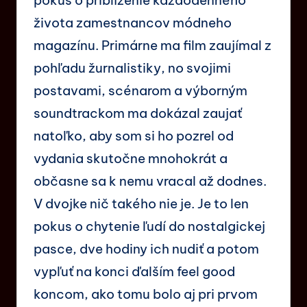
života zamestnancov módneho
magazínu. Primárne ma film zaujímal z
pohľadu žurnalistiky, no svojimi
postavami, scénarom a výborným
soundtrackom ma dokázal zaujať
natoľko, aby som si ho pozrel od
vydania skutočne mnohokrát a
občasne sa k nemu vracal až dodnes.
V dvojke nič takého nie je. Je to len
pokus o chytenie ľudí do nostalgickej
pasce, dve hodiny ich nudiť a potom
vypľuť na konci ďalším feel good
koncom, ako tomu bolo aj pri prvom