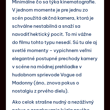
Minimálne čo sa týka kinematografie.
V jednom momente je pre jednu zo
scén použitá akčná kamera, ktorá je
schválne nestabilná a snaží sa
navodiť hektický pocit. To mi vážne
do filmu tohto typu nesedí. Sú tu ale aj
svetlé momenty – vypichnem veľmi
elegantné postupné prechody kamery
v scéne na módnej prehliadke v
hudobnom sprievode Vogue od
Madonny (áno, znova pokus o
nostalgiu z prvého dielu).
Ako celok strašne nudný a nezáživný
pokus o zopakovanie kúzla prvého