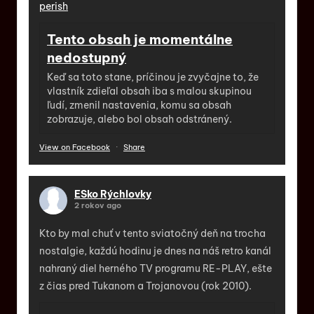
perish
Tento obsah je momentálne
nedostupný
Keď sa toto stane, príčinou je zvyčajne to, že
vlastník zdieľal obsah iba s malou skupinou
ľudí, zmenil nastavenia, komu sa obsah
zobrazuje, alebo bol obsah odstránený.
View on Facebook
·
Share
ESko Rýchlovky
2 rokov ago
Kto by mal chuť v tento sviatočný deň na trocha
nostalgie, každú hodinu je dnes na náš retro kanál
nahraný diel herného TV programu RE-PLAY, ešte
z čias pred Tukanom a Trojanovou (rok 2010).