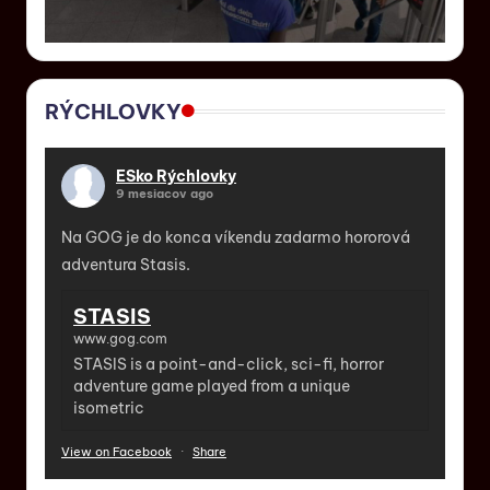
RÝCHLOVKY
ESko Rýchlovky
9 mesiacov ago
Na GOG je do konca víkendu zadarmo hororová
adventura Stasis.
STASIS
www.gog.com
STASIS is a point-and-click, sci-fi, horror
adventure game played from a unique
isometric
View on Facebook
·
Share