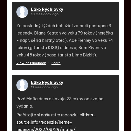
ESko Rýchlovky
10 mesiacov ago
Za posledný týždeň bohužiaľ zomreli postupne 3
legendy. Diane Keaton vo veku 79 rokov (herečka
- napr. séria Krstný otec), Ace Frehley vo veku 74
rokov (gitarista KISS) a dnes aj Sam Rivers vo
veku 48 rokov (basgitarista Limp Bizkit).
View on Facebook
·
Share
ESko Rýchlovky
11 mesiacov ago
Prvá Mafia dnes oslavuje 23 rokov od svojho
vydania.
Prečítajte si našu retro recenziu:
elitists-
source.info/recenzie/herne-
recenzie/2022/08/29/mafia/