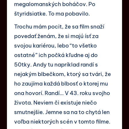
megalomanských boháčov. Po
štyridsiatke. To ma pobavilo.
Trochu mám pocit, že sa film snaží
povedať ženám, že si majú ísť za
svojou kariérou, lebo “to všetko
ostatné” ich počká kľudne aj do
50tky. Andy tu napríklad randí s
nejakým blbečkom, ktorý sa tvári, že
ho zaujíma každá blbosť o ktorej mu
ona hovorí. Randí… V 43. roku svojho
života. Neviem či existuje niečo
smutnejšie. Jemne sa na to chytá len
voľba niektorých scén v tomto filme.