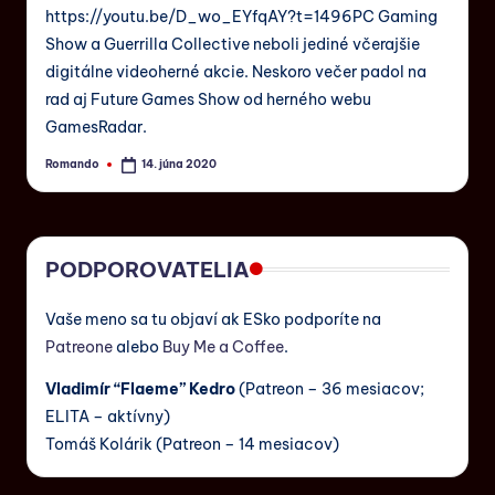
https://youtu.be/D_wo_EYfqAY?t=1496PC Gaming
Show a Guerrilla Collective neboli jediné včerajšie
digitálne videoherné akcie. Neskoro večer padol na
rad aj Future Games Show od herného webu
GamesRadar.
Romando
14. júna 2020
PODPOROVATELIA
Vaše meno sa tu objaví ak ESko podporíte na
Patreone
alebo
Buy Me a Coffee
.
Vladimír “Flaeme” Kedro
(Patreon – 36 mesiacov;
ELITA – aktívny)
Tomáš Kolárik (Patreon – 14 mesiacov)