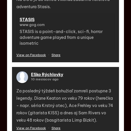
adventura Stasis.
STASIS
www.gog.com
STASIS is a point-and-click, sci-fi, horror
adventure game played from a unique
isometric
View on Facebook
·
Share
ESko Rýchlovky
10 mesiacov ago
Za posledný týždeň bohužiaľ zomreli postupne 3
legendy. Diane Keaton vo veku 79 rokov (herečka
- napr. séria Krstný otec), Ace Frehley vo veku 74
rokov (gitarista KISS) a dnes aj Sam Rivers vo
veku 48 rokov (basgitarista Limp Bizkit).
View on Facebook
·
Share