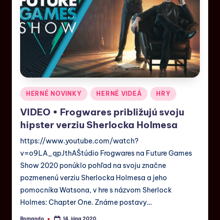
HERNÉ NOVINKY
HERNÉ VIDEÁ
HRY
VIDEO • Frogwares približujú svoju
hipster verziu Sherlocka Holmesa
https://www.youtube.com/watch?
v=o9LA_qpJthAŠtúdio Frogwares na Future Games
Show 2020 ponúklo pohľad na svoju značne
pozmenenú verziu Sherlocka Holmesa a jeho
pomocníka Watsona, v hre s názvom Sherlock
Holmes: Chapter One. Známe postavy…
Romando
14. júna 2020