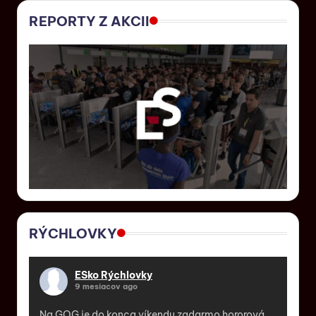
REPORTY Z AKCII
RÝCHLOVKY
ESko Rýchlovky
9 mesiacov ago
Na GOG je do konca víkendu zadarmo hororová