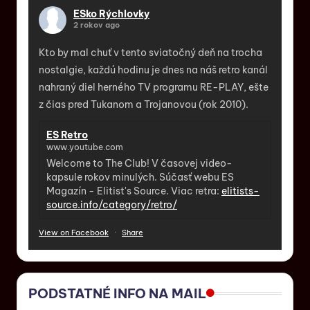
ESko Rýchlovky
2 rokov ago
Kto by mal chuť v tento sviatočný deň na trocha
nostalgie, každú hodinu je dnes na náš retro kanál
nahraný diel herného TV programu RE-PLAY, ešte
z čias pred Tukanom a Trojanovou (rok 2010).
ES Retro
www.youtube.com
Welcome to The Club! V časovej video-
kapsule rokov minulých. Súčasť webu ES
Magazín - Elitist's Source. Viac retra:
elitists-
source.info/category/retro/
View on Facebook
·
Share
PODSTATNÉ INFO NA MAIL