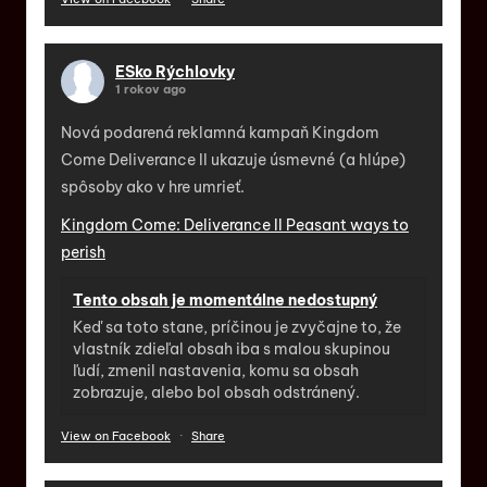
ESko Rýchlovky
1 rokov ago
Nová podarená reklamná kampaň Kingdom
Come Deliverance II ukazuje úsmevné (a hlúpe)
spôsoby ako v hre umrieť.
Kingdom Come: Deliverance II Peasant ways to
perish
Tento obsah je momentálne nedostupný
Keď sa toto stane, príčinou je zvyčajne to, že
vlastník zdieľal obsah iba s malou skupinou
ľudí, zmenil nastavenia, komu sa obsah
zobrazuje, alebo bol obsah odstránený.
View on Facebook
·
Share