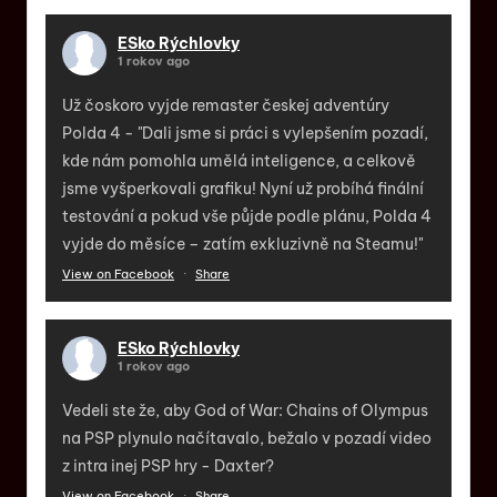
ESko Rýchlovky
1 rokov ago
Už čoskoro vyjde remaster českej adventúry
Polda 4 - "Dali jsme si práci s vylepšením pozadí,
kde nám pomohla umělá inteligence, a celkově
jsme vyšperkovali grafiku! Nyní už probíhá finální
testování a pokud vše půjde podle plánu, Polda 4
vyjde do měsíce – zatím exkluzivně na Steamu!"
View on Facebook
·
Share
ESko Rýchlovky
1 rokov ago
Vedeli ste že, aby God of War: Chains of Olympus
na PSP plynulo načítavalo, bežalo v pozadí video
z intra inej PSP hry - Daxter?
View on Facebook
·
Share