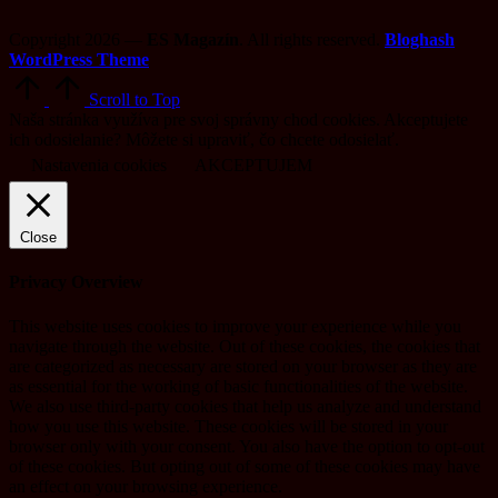
Copyright 2026 —
ES Magazín
. All rights reserved.
Bloghash
WordPress Theme
Scroll to Top
Naša stránka využíva pre svoj správny chod cookies. Akceptujete
ich odosielanie? Môžete si upraviť, čo chcete odosielať.
Nastavenia cookies
AKCEPTUJEM
Close
Privacy Overview
This website uses cookies to improve your experience while you
navigate through the website. Out of these cookies, the cookies that
are categorized as necessary are stored on your browser as they are
as essential for the working of basic functionalities of the website.
We also use third-party cookies that help us analyze and understand
how you use this website. These cookies will be stored in your
browser only with your consent. You also have the option to opt-out
of these cookies. But opting out of some of these cookies may have
an effect on your browsing experience.