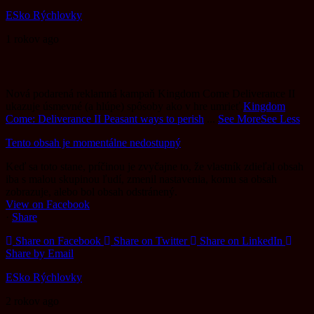
ESko Rýchlovky
1 rokov ago
Nová podarená reklamná kampaň Kingdom Come Deliverance II
ukazuje úsmevné (a hlúpe) spôsoby ako v hre umrieť.
Kingdom
Come: Deliverance II Peasant ways to perish
...
See More
See Less
Tento obsah je momentálne nedostupný
Keď sa toto stane, príčinou je zvyčajne to, že vlastník zdieľal obsah
iba s malou skupinou ľudí, zmenil nastavenia, komu sa obsah
zobrazuje, alebo bol obsah odstránený.
View on Facebook
·
Share
Share on Facebook
Share on Twitter
Share on LinkedIn
Share by Email
ESko Rýchlovky
2 rokov ago