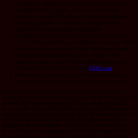
Soundtrack zahŕňa licencované skladby od umelcov
ako Daniel Ash, Chiasm, Tiamat, Lacuna Coil a
originálnu pieseň “Bloodlines” od Ala Jourgensena z
Ministry. Schaffer vydal remastrovanú verziu v
októbri 2019 s nevydanými skladbami.
Fanúšikovia vytvorili neoficiálne patche (od verzie
1.2), ktoré opravujú bugy a obnovujú vyrezaný obsah
ako questy, itemy a levely. Vedie ich Werner Spahl
(Wesp5) s komunitnou pomocou, vrátane voice
actingu a modelovania. Patche sú dostupné viac ako
15 rokov a sú súčasťou verzií na
GOG.com
.
Hra obsahuje easter eggy, ako referencie na filmy
(napr. Nosferatu) a literatúru (Shakespearove citáty).
Hra bola vydaná 16. novembra 2004 v Severnej Amerike a 19.
novembra v Európe a obdržala polarizované, ale prevažne pozitívne
recenzie. Na Metacritic má skóre 80/100 na základe 61 recenzií.
Kritici chválili writing, hĺbku príbehu, voľby hráča (vrátane klanovo
špecifických dialógov), charakterový vývoj, zrelé témy sexu a smrti
a voice acting. Porovnávali ju s hrami ako
Fallout
,
Deus Ex
či
Knights of the Old Republic
. Avšak, boli tu aj silno kritizované
technické chyby: bugy spôsobujúce crashe, dlhé loadingy, slabá AI
(zasekávanie postáv), neohrabaný combat (slabé zbrane, pomalý