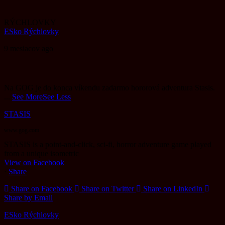
RÝCHLOVKY
ESko Rýchlovky
9 mesiacov ago
Na GOG je do konca víkendu zadarmo hororová adventura Stasis.
...
See More
See Less
STASIS
www.gog.com
STASIS is a point-and-click, sci-fi, horror adventure game played
from a unique isometric
View on Facebook
·
Share
Share on Facebook
Share on Twitter
Share on LinkedIn
Share by Email
ESko Rýchlovky