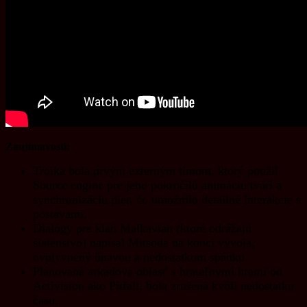
Zaujímavosti:
Troika bola prvým externým tímom, ktorý použil
Source engine pre jeho pokročilú animáciu tvárí a
synchronizáciu pier, čo umožnilo detailné interakcie s
postavami.
Dialógy pre klan Malkavian (ktoré odrážajú
šialenstvo) napísal Mitsoda na konci vývoja,
ovplyvnený únavou a nedostatkom spánku.
Plánovaná arkádová oblasť s hrateľnými hrami od
Activision ako Pitfall, bola zrušená kvôli nedostatku
času.