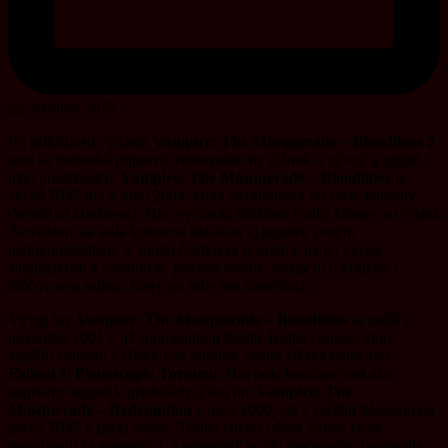
22. októbra 2025
Pri príležitosti vydania
Vampire: The Masquerade – Bloodlines 2
som sa rozhodol pripraviť retrospektívny článok o vývoji a prijatí
jeho predchodcu.
Vampire: The Masquerade – Bloodlines
je
akčná RPG hra z roku 2004, ktorá sa odohráva vo svete temnoty
(World of Darkness). Hra, vyvinutá štúdiom Troika Games a vydaná
Activision, sa stala kultovou klasikou aj napriek svojim
nedokonalostiam. V tomto článku sa pozrieme na jej vývoj,
zaujímavosti z produkcie, priebeh tvorby, recepciu u kritikov i
hráčov a na odkaz, ktorý po sebe hra zanechala.
Vývoj hry
Vampire: The Masquerade – Bloodlines
sa začal v
novembri 2001 v už spomenutom štúdiu Troika Games, ktoré
založili veteráni z Black Isle Studios, známi vďaka hrám ako
Fallout
či
Planescape: Torment
. Hra bola koncipovaná ako
nepriamy sequel k predchádzajúcej hre
Vampire: The
Masquerade – Redemption
z roku 2000, ale s väčším dôrazom na
prvky RPG v prvej osobe. Troika chcela oživiť žáner, ktorý
považovali za stagnujúci, a umiestniť ho do moderného prostredia