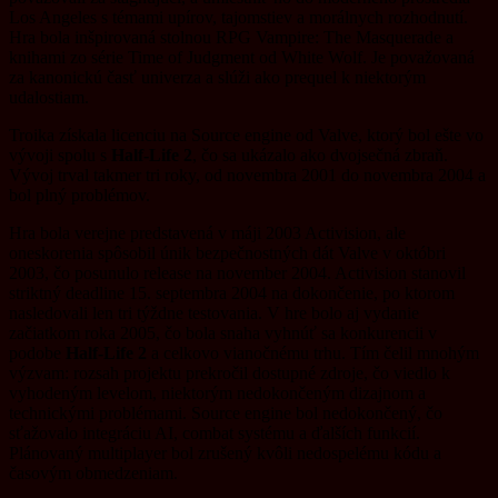
Los Angeles s témami upírov, tajomstiev a morálnych rozhodnutí.
Hra bola inšpirovaná stolnou RPG Vampire: The Masquerade a
knihami zo série Time of Judgment od White Wolf. Je považovaná
za kanonickú časť univerza a slúži ako prequel k niektorým
udalostiam.
Troika získala licenciu na Source engine od Valve, ktorý bol ešte vo
vývoji spolu s
Half-Life 2
, čo sa ukázalo ako dvojsečná zbraň.
Vývoj trval takmer tri roky, od novembra 2001 do novembra 2004 a
bol plný problémov.
Hra bola verejne predstavená v máji 2003 Activision, ale
oneskorenia spôsobil únik bezpečnostných dát Valve v októbri
2003, čo posunulo release na november 2004. Activision stanovil
striktný deadline 15. septembra 2004 na dokončenie, po ktorom
nasledovali len tri týždne testovania. V hre bolo aj vydanie
začiatkom roka 2005, čo bola snaha vyhnúť sa konkurencii v
podobe
Half-Life 2
a celkovo vianočnému trhu. Tím čelil mnohým
výzvam: rozsah projektu prekročil dostupné zdroje, čo viedlo k
vyhodeným levelom, niektorým nedokončeným dizajnom a
technickými problémami. Source engine bol nedokončený, čo
sťažovalo integráciu AI, combat systému a ďalších funkcií.
Plánovaný multiplayer bol zrušený kvôli nedospelému kódu a
časovým obmedzeniam.