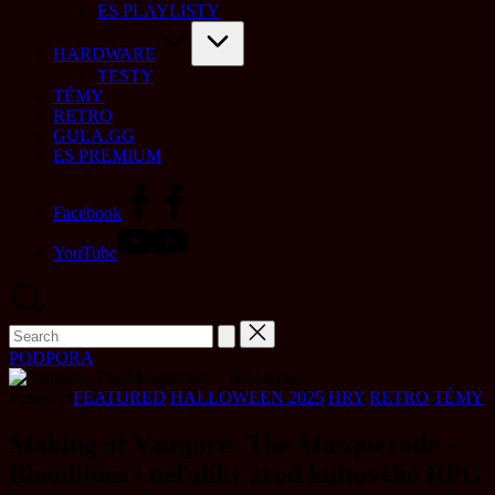
ES PLAYLISTY
HARDWARE
TESTY
TÉMY
RETRO
GULA.GG
ES PREMIUM
Facebook
YouTube
PODPORA
Posted in
FEATURED
HALLOWEEN 2025
HRY
RETRO
TÉMY
Making of Vampire: The Masquerade –
Bloodlines • neľahký zrod kultového RPG