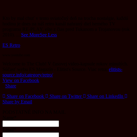
Kto by mal chuť v tento sviatočný deň na trocha nostalgie, každú
hodinu je dnes na náš retro kanál nahraný diel herného TV
programu RE-PLAY, ešte z čias pred Tukanom a Trojanovou (rok
2010).
...
See More
See Less
ES Retro
www.youtube.com
Welcome to The Club! V časovej video-kapsule rokov minulých.
Súčasť webu ES Magazín - Elitist's Source. Viac retra:
elitists-
source.info/category/retro/
View on Facebook
·
Share
Share on Facebook
Share on Twitter
Share on LinkedIn
Share by Email
PODSTATNÉ INFO NA MAIL
Name*
Email*