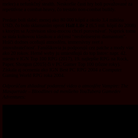
melee) a nefunkčný stealth. Neskoršie časti hry boli považované za
repetitívne a combat-heavy, čo trestalo non-combat buildy.
Predaje boli slabé: menej ako 80 000 kópií a okolo 3,4 milióna
USD, čo bolo sklamaním oproti
Half-Life 2
(6,5 mil. kópií do 2008)
s ktorým sa Activision silou-mocou chcel porovnávať. Napriek tomu
sa stala kultovou klasikou a akýmsi “neobrúseným diamantom”.
Hráči dodnes oceňujú atmosféru, immersívny svet a
znovuhrateľnosť. Fanúšikovia ju podporujú cez patche a mody viac
ako 20 rokov. Herné weby ju umiestňujú do top listov: napr. 42.
miesto v IGN Top 100 RPG (2017), 19. najlepšie RPG na Rock,
Paper, Shotgun (2015) či v PC Gamer Top 100 (rôzne roky).
Získala aj ocenenia ako IGN Best PC RPG 2004 a Computer
Gaming World RPG roka 2004.
Odporúčam zhliadnuť podarené video o atmosfére Vampire: The
Masquerade – Bloodlines od menšieho YouTubera Gamedev
Adventures: