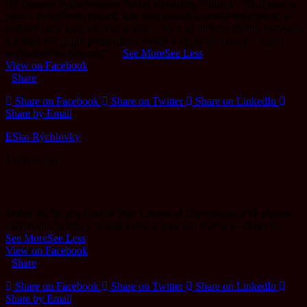
Už čoskoro vyjde remaster českej adventúry Polda 4 - "Dali jsme si
práci s vylepšením pozadí, kde nám pomohla umělá inteligence, a
celkově jsme vyšperkovali grafiku! Nyní už probíhá finální testování
a pokud vše půjde podle plánu, Polda 4 vyjde do měsíce – zatím
exkluzivně na Steamu!"
...
See More
See Less
View on Facebook
·
Share
Share on Facebook
Share on Twitter
Share on LinkedIn
Share by Email
ESko Rýchlovky
1 rokov ago
Vedeli ste že, aby God of War: Chains of Olympus na PSP plynulo
načítavalo, bežalo v pozadí video z intra inej PSP hry - Daxter?
...
See More
See Less
View on Facebook
·
Share
Share on Facebook
Share on Twitter
Share on LinkedIn
Share by Email