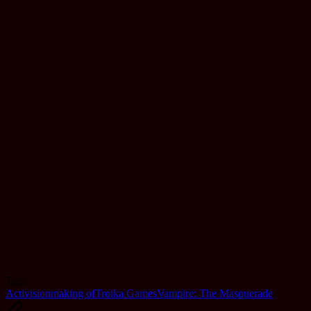
Tags:
Activision
making of
Troika Games
Vampire: The Masquerade