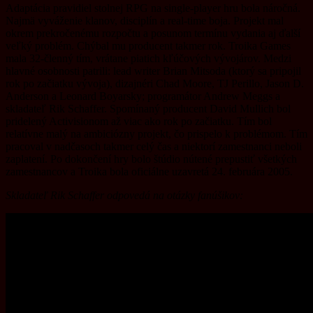
Adaptácia pravidiel stolnej RPG na single-player hru bola náročná.
Najmä vyváženie klanov, disciplín a real-time boja. Projekt mal
okrem prekročenému rozpočtu a posunom termínu vydania aj ďalší
veľký problém. Chýbal mu producent takmer rok. Troika Games
mala 32-členný tím, vrátane piatich kľúčových vývojárov. Medzi
hlavné osobnosti patrili: lead writer Brian Mitsoda (ktorý sa pripojil
rok po začiatku vývoja), dizajnéri Chad Moore, TJ Perillo, Jason D.
Anderson a Leonard Boyarsky; programátor Andrew Meggs a
skladateľ Rik Schaffer. Spomínaný producent David Mullich bol
pridelený Activisionom až viac ako rok po začiatku. Tím bol
relatívne malý na ambiciózny projekt, čo prispelo k problémom. Tím
pracoval v nadčasoch takmer celý čas a niektorí zamestnanci neboli
zaplatení. Po dokončení hry bolo štúdio nútené prepustiť všetkých
zamestnancov a Troika bola oficiálne uzavretá 24. februára 2005.
Skladateľ Rik Schaffer odpovedá na otázky fanúšikov: