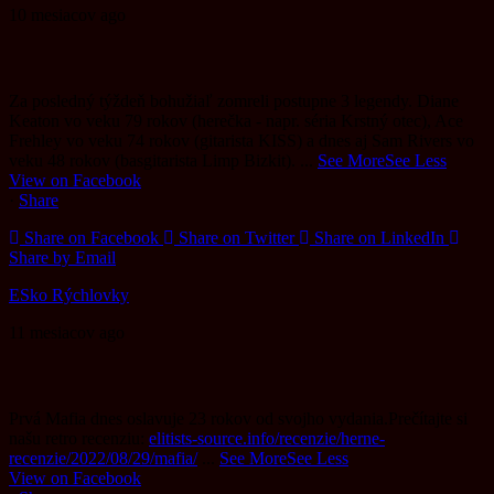
10 mesiacov ago
Za posledný týždeň bohužiaľ zomreli postupne 3 legendy. Diane
Keaton vo veku 79 rokov (herečka - napr. séria Krstný otec), Ace
Frehley vo veku 74 rokov (gitarista KISS) a dnes aj Sam Rivers vo
veku 48 rokov (basgitarista Limp Bizkit).
...
See More
See Less
View on Facebook
·
Share
Share on Facebook
Share on Twitter
Share on LinkedIn
Share by Email
ESko Rýchlovky
11 mesiacov ago
Prvá Mafia dnes oslavuje 23 rokov od svojho vydania.
Prečítajte si
našu retro recenziu:
elitists-source.info/recenzie/herne-
recenzie/2022/08/29/mafia/
...
See More
See Less
View on Facebook