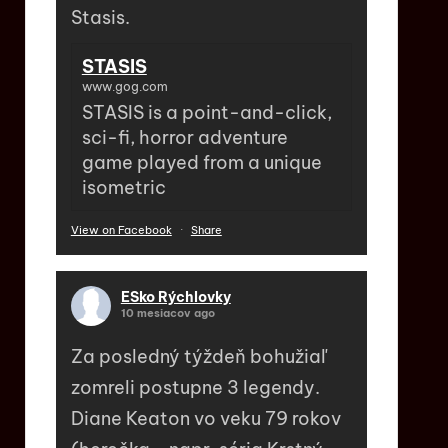
Stasis.
STASIS
www.gog.com
STASIS is a point-and-click,
sci-fi, horror adventure
game played from a unique
isometric
View on Facebook
·
Share
ESko Rýchlovky
10 mesiacov ago
Za posledný týždeň bohužiaľ
zomreli postupne 3 legendy.
Diane Keaton vo veku 79 rokov