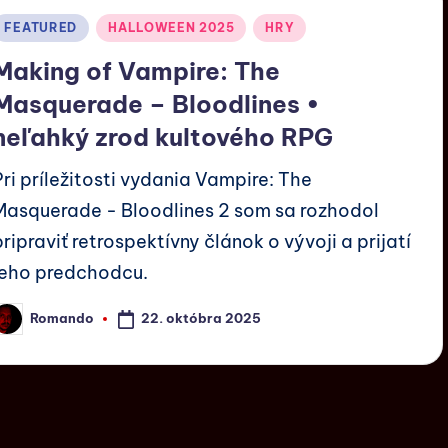
FEATURED
HALLOWEEN 2025
HRY
Making of Vampire: The
Masquerade – Bloodlines •
neľahký zrod kultového RPG
Pri príležitosti vydania Vampire: The
Masquerade - Bloodlines 2 som sa rozhodol
pripraviť retrospektívny článok o vývoji a prijatí
jeho predchodcu.
22. októbra 2025
Romando