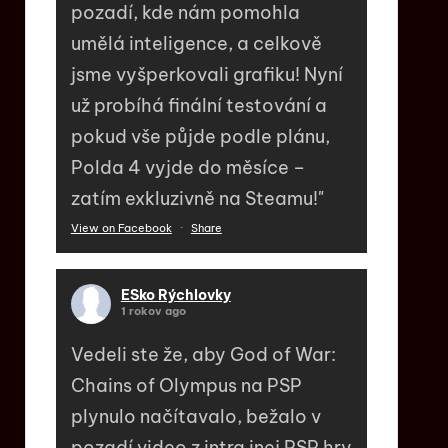
pozadí, kde nám pomohla
umělá inteligence, a celkově
jsme vyšperkovali grafiku! Nyní
už probíhá finální testování a
pokud vše půjde podle plánu,
Polda 4 vyjde do měsíce –
zatím exkluzivně na Steamu!"
View on Facebook
·
Share
ESko Rýchlovky
1 rokov ago
Vedeli ste že, aby God of War:
Chains of Olympus na PSP
plynulo načítavalo, bežalo v
pozadí video z intra inej PSP hry