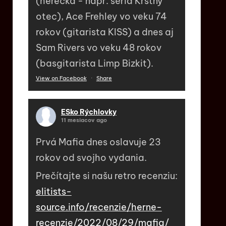
(herečka - napr. séria Krstný
otec), Ace Frehley vo veku 74
rokov (gitarista KISS) a dnes aj
Sam Rivers vo veku 48 rokov
(basgitarista Limp Bizkit).
View on Facebook
·
Share
ESko Rýchlovky
11 mesiacov ago
Prvá Mafia dnes oslavuje 23
rokov od svojho vydania.
Prečítajte si našu retro recenziu:
elitists-
source.info/recenzie/herne-
recenzie/2022/08/29/mafia/