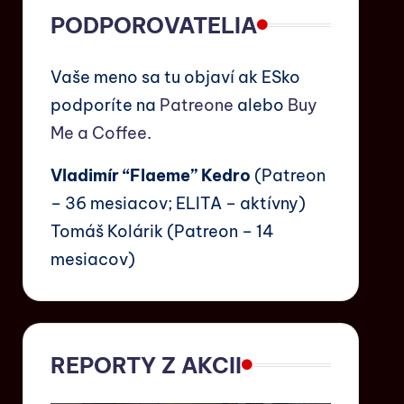
PODPOROVATELIA
Vaše meno sa tu objaví ak ESko
podporíte na
Patreone
alebo
Buy
Me a Coffee
.
Vladimír “Flaeme” Kedro
(Patreon
– 36 mesiacov; ELITA – aktívny)
Tomáš Kolárik (Patreon – 14
mesiacov)
REPORTY Z AKCII