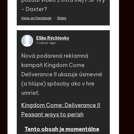
- Daxter?
View on Facebook
·
Share
ESko Rýchlovky
1 rokov ago
Nová podarená reklamná
kampaň Kingdom Come
Deliverance II ukazuje úsmevné
(a hlúpe) spôsoby ako v hre
umrieť.
Kingdom Come: Deliverance II
Peasant ways to perish
Tento obsah je momentálne