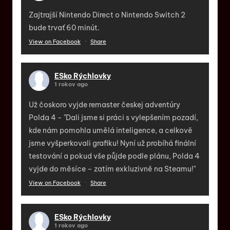
Zajtrajší Nintendo Direct o Nintendo Switch 2
bude trvať 60 minút.
View on Facebook
·
Share
ESko Rýchlovky
1 rokov ago
Už čoskoro vyjde remaster českej adventúry
Polda 4 - "Dali jsme si práci s vylepšením pozadí,
kde nám pomohla umělá inteligence, a celkově
jsme vyšperkovali grafiku! Nyní už probíhá finální
testování a pokud vše půjde podle plánu, Polda 4
vyjde do měsíce – zatím exkluzivně na Steamu!"
View on Facebook
·
Share
ESko Rýchlovky
1 rokov ago