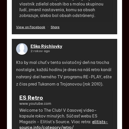
vlastník zdieľal obsah iba s malou skupinou
ľudí, zmenil nastavenia, komu sa obsah
zobrazuje, alebo bol obsah odstránený.
View on Facebook
·
Share
ESko Rýchlovky
2 rokov ago
Kto by mal chuť v tento sviatočný deň na trocha
nostalgie, každú hodinu je dnes na náš retro kanál
nahraný diel herného TV programu RE-PLAY, ešte
z čias pred Tukanom a Trojanovou (rok 2010).
ES Retro
www.youtube.com
Welcome to The Club! V časovej video-
kapsule rokov minulých. Súčasť webu ES
Magazín - Elitist's Source. Viac retra:
elitists-
source.info/category/retro/