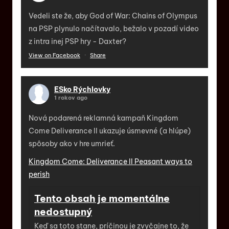
Vedeli ste že, aby God of War: Chains of Olympus
na PSP plynulo načítavalo, bežalo v pozadí video
z intra inej PSP hry - Daxter?
View on Facebook
·
Share
ESko Rýchlovky
1 rokov ago
Nová podarená reklamná kampaň Kingdom
Come Deliverance II ukazuje úsmevné (a hlúpe)
spôsoby ako v hre umrieť.
Kingdom Come: Deliverance II Peasant ways to
perish
Tento obsah je momentálne
nedostupný
Keď sa toto stane, príčinou je zvyčajne to, že