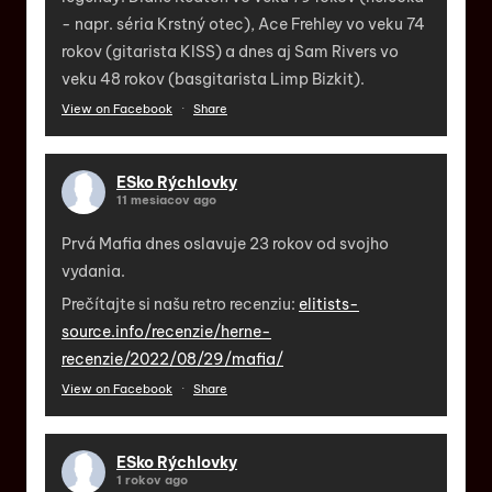
- napr. séria Krstný otec), Ace Frehley vo veku 74
rokov (gitarista KISS) a dnes aj Sam Rivers vo
veku 48 rokov (basgitarista Limp Bizkit).
View on Facebook
·
Share
ESko Rýchlovky
11 mesiacov ago
Prvá Mafia dnes oslavuje 23 rokov od svojho
vydania.
Prečítajte si našu retro recenziu:
elitists-
source.info/recenzie/herne-
recenzie/2022/08/29/mafia/
View on Facebook
·
Share
ESko Rýchlovky
1 rokov ago