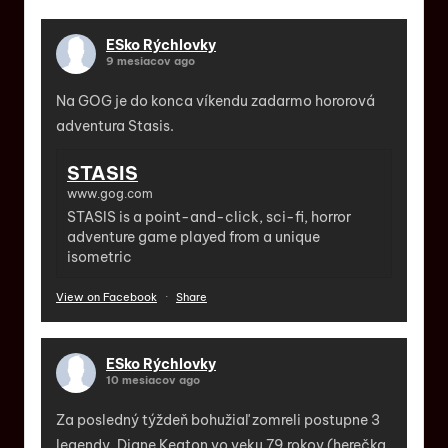
ESko Rýchlovky
9 mesiacov ago
Na GOG je do konca víkendu zadarmo hororová
adventura Stasis.
STASIS
www.gog.com
STASIS is a point-and-click, sci-fi, horror
adventure game played from a unique
isometric
View on Facebook
·
Share
ESko Rýchlovky
10 mesiacov ago
Za posledný týždeň bohužiaľ zomreli postupne 3
legendy. Diane Keaton vo veku 79 rokov (herečka