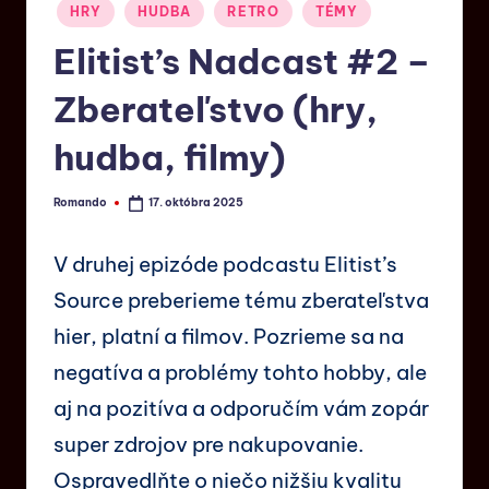
HRY
HUDBA
RETRO
TÉMY
Elitist’s Nadcast #2 –
Zberateľstvo (hry,
hudba, filmy)
Romando
17. októbra 2025
V druhej epizóde podcastu Elitist’s
Source preberieme tému zberateľstva
hier, platní a filmov. Pozrieme sa na
negatíva a problémy tohto hobby, ale
aj na pozitíva a odporučím vám zopár
super zdrojov pre nakupovanie.
Ospravedlňte o niečo nižšiu kvalitu