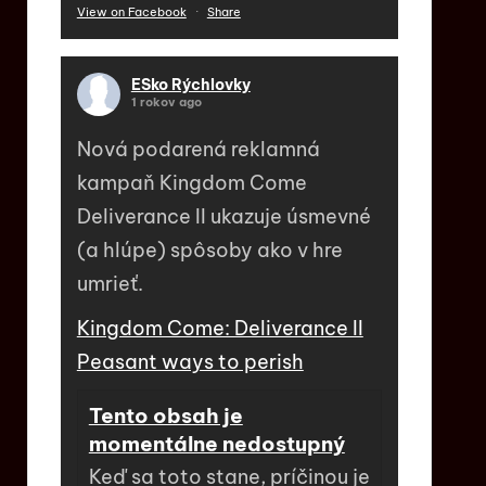
View on Facebook
·
Share
ESko Rýchlovky
1 rokov ago
Nová podarená reklamná
kampaň Kingdom Come
Deliverance II ukazuje úsmevné
(a hlúpe) spôsoby ako v hre
umrieť.
Kingdom Come: Deliverance II
Peasant ways to perish
Tento obsah je
momentálne nedostupný
Keď sa toto stane, príčinou je