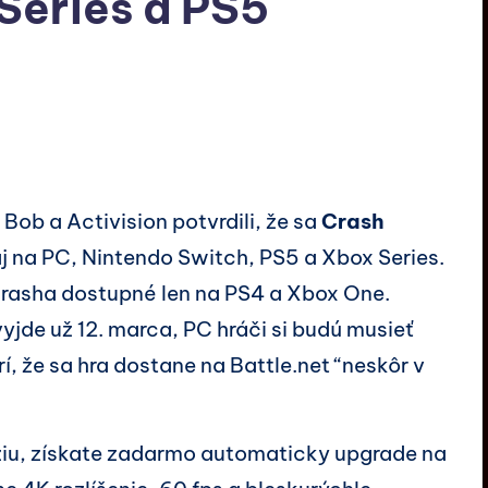
Series a PS5
Bob a Activision potvrdili, že sa
Crash
j na PC, Nintendo Switch, PS5 a Xbox Series.
Crasha dostupné len na PS4 a Xbox One.
yjde už 12. marca, PC hráči si budú musieť
í, že sa hra dostane na Battle.net “neskôr v
ziu, získate zadarmo automaticky upgrade na