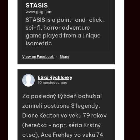
STASIS
www.gog.com
STASIS is a point-and-click,
sci-fi, horror adventure
game played from a unique
isometric
View on Facebook
·
Share
ESko Rýchlovky
10 mesiacov ago
Za posledný týždeň bohužiaľ
zomreli postupne 3 legendy.
Diane Keaton vo veku 79 rokov
(herečka - napr. séria Krstný
otec), Ace Frehley vo veku 74