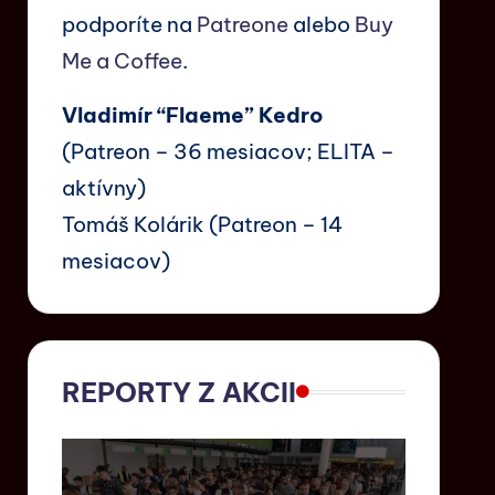
podporíte na
Patreone
alebo
Buy
Me a Coffee
.
Vladimír “Flaeme” Kedro
(Patreon – 36 mesiacov; ELITA –
aktívny)
Tomáš Kolárik (Patreon – 14
mesiacov)
REPORTY Z AKCII