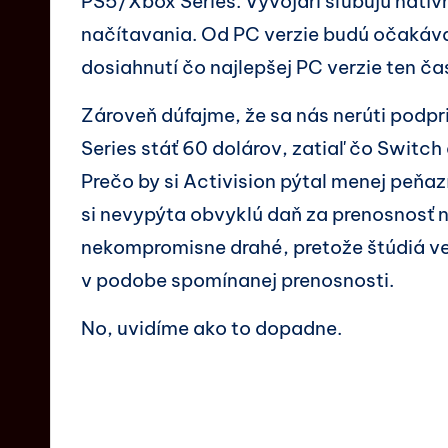
PS5/Xbox Series. Vývojári sľubujú natívn
načítavania. Od PC verzie budú očakávan
dosiahnutí čo najlepšej PC verzie ten č
Zároveň dúfajme, že sa nás nerúti podpr
Series stáť 60 dolárov, zatiaľ čo Switch a
Prečo by si Activision pýtal menej peňazí
si nevypýta obvyklú daň za prenosnosť 
nekompromisne drahé, pretože štúdiá ve
v podobe spomínanej prenosnosti.
No, uvidíme ako to dopadne.