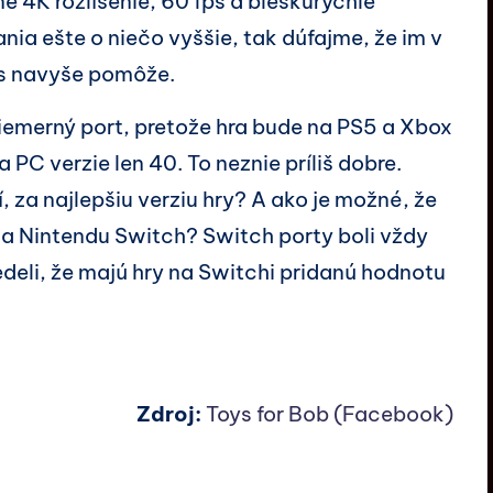
e 4K rozlíšenie, 60 fps a bleskurýchle
ia ešte o niečo vyššie, tak dúfajme, že im v
as navyše pomôže.
iemerný port, pretože hra bude na PS5 a Xbox
 PC verzie len 40. To neznie príliš dobre.
, za najlepšiu verziu hry? A ako je možné, že
na Nintendu Switch? Switch porty boli vždy
deli, že majú hry na Switchi pridanú hodnotu
Zdroj:
Toys for Bob (Facebook)