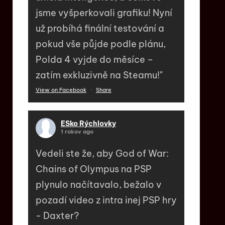
jsme vyšperkovali grafiku! Nyní
už probíhá finální testování a
pokud vše půjde podle plánu,
Polda 4 vyjde do měsíce –
zatím exkluzivně na Steamu!"
View on Facebook
·
Share
ESko Rýchlovky
1 rokov ago
Vedeli ste že, aby God of War:
Chains of Olympus na PSP
plynulo načítavalo, bežalo v
pozadí video z intra inej PSP hry
- Daxter?