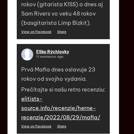
rokov (gitarista KISS) a dnes aj
Sam Rivers vo veku 48 rokov
(basgitarista Limp Bizkit).
View on Facebook
·
Share
ESko Rýchlovky
11 mesiacov ago
Prvá Mafia dnes oslavuje 23
rokov od svojho vydania.
Prečítajte si našu retro recenziu:
elitists-
source.info/recenzie/herne-
recenzie/2022/08/29/mafia/
View on Facebook
·
Share