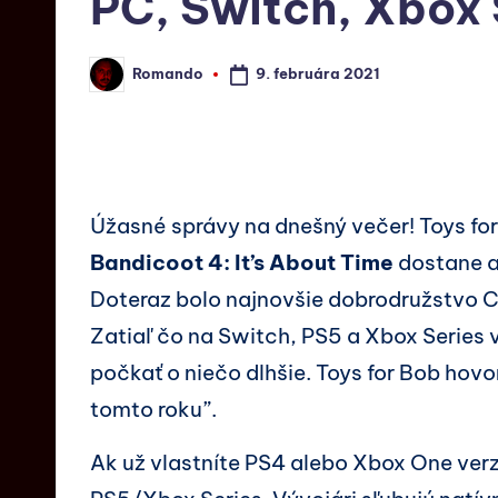
PC, Switch, Xbox 
9. februára 2021
Romando
Úžasné správy na dnešný večer! Toys for 
Bandicoot 4: It’s About Time
dostane a
Doteraz bolo najnovšie dobrodružstvo 
Zatiaľ čo na Switch, PS5 a Xbox Series v
počkať o niečo dlhšie. Toys for Bob hovor
tomto roku”.
Ak už vlastníte PS4 alebo Xbox One ver