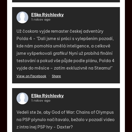
ESko Rýchlovky
1 rokov ago
Už čoskoro vyjde remaster českej adventúry
Polda 4 - "Dali jsme si práci s vylepšením pozadí,
kde nám pomohla umělá inteligence, a celkově
jsme vyšperkovali grafiku! Nyní už probíhá finální
testování a pokud vše půjde podle plánu, Polda 4
vyjde do měsíce – zatím exkluzivně na Steamu!"
View on Facebook
·
Share
ESko Rýchlovky
1 rokov ago
Vedeli ste že, aby God of War: Chains of Olympus
na PSP plynulo načítavalo, bežalo v pozadí video
z intra inej PSP hry - Daxter?