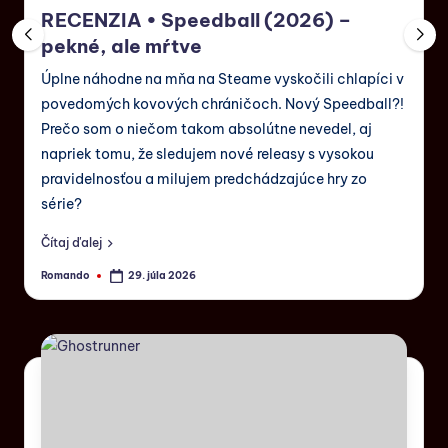
RECENZIA • Speedball (2026) –
pekné, ale mŕtve
Úplne náhodne na mňa na Steame vyskočili chlapíci v
povedomých kovových chráničoch. Nový Speedball?!
Prečo som o niečom takom absolútne nevedel, aj
napriek tomu, že sledujem nové releasy s vysokou
pravidelnosťou a milujem predchádzajúce hry zo
série?
Čítaj ďalej
Romando
29. júla 2026