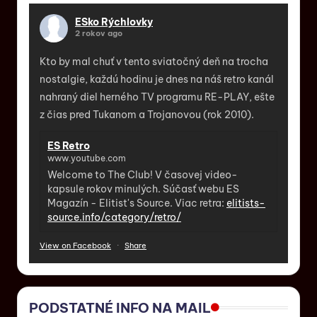
ESko Rýchlovky
2 rokov ago
Kto by mal chuť v tento sviatočný deň na trocha
nostalgie, každú hodinu je dnes na náš retro kanál
nahraný diel herného TV programu RE-PLAY, ešte
z čias pred Tukanom a Trojanovou (rok 2010).
ES Retro
www.youtube.com
Welcome to The Club! V časovej video-
kapsule rokov minulých. Súčasť webu ES
Magazín - Elitist's Source. Viac retra:
elitists-
source.info/category/retro/
View on Facebook
·
Share
PODSTATNÉ INFO NA MAIL