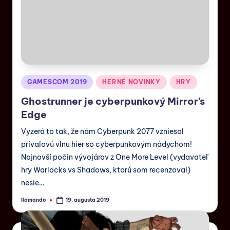
GAMESCOM 2019
HERNÉ NOVINKY
HRY
Ghostrunner je cyberpunkový Mirror’s
Edge
Vyzerá to tak, že nám Cyberpunk 2077 vzniesol
prívalovú vlnu hier so cyberpunkovým nádychom!
Najnovší počin vývojárov z One More Level (vydavateľ
hry Warlocks vs Shadows, ktorú som recenzoval)
nesie…
Romando
19. augusta 2019