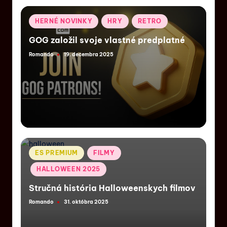
HERNÉ NOVINKY
HRY
RETRO
GOG založil svoje vlastné predplatné
Romando
19. decembra 2025
ES PREMIUM
FILMY
HALLOWEEN 2025
Stručná história Halloweenskych filmov
Romando
31. októbra 2025