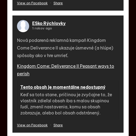
View on Facebook
·
Share
ESko Rýchlovky
1 rokov ago
Nová podarená reklamná kampaň Kingdom
Come Deliverance II ukazuje úsmevné (a hlúpe)
spôsoby ako v hre umrieť.
Kingdom Come: Deliverance II Peasant ways to
perish
Tento obsah je momentálne nedostupný
Keď sa toto stane, príčinou je zvyčajne to, že
vlastník zdieľal obsah iba s malou skupinou
ľudí, zmenil nastavenia, komu sa obsah
zobrazuje, alebo bol obsah odstránený.
View on Facebook
·
Share