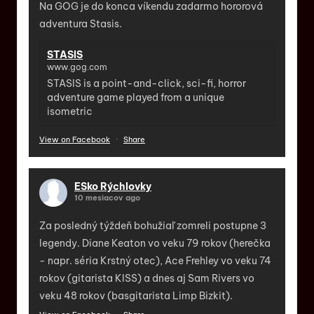
Na GOG je do konca víkendu zadarmo hororová
adventura Stasis.
STASIS
www.gog.com
STASIS is a point-and-click, sci-fi, horror
adventure game played from a unique
isometric
View on Facebook
·
Share
ESko Rýchlovky
10 mesiacov ago
Za posledný týždeň bohužiaľ zomreli postupne 3
legendy. Diane Keaton vo veku 79 rokov (herečka
- napr. séria Krstný otec), Ace Frehley vo veku 74
rokov (gitarista KISS) a dnes aj Sam Rivers vo
veku 48 rokov (basgitarista Limp Bizkit).