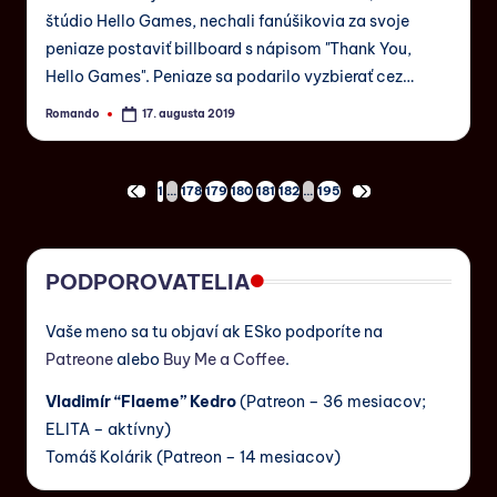
štúdio Hello Games, nechali fanúšikovia za svoje
peniaze postaviť billboard s nápisom "Thank You,
Hello Games". Peniaze sa podarilo vyzbierať cez…
Romando
17. augusta 2019
1
…
178
179
180
181
182
…
195
PODPOROVATELIA
Vaše meno sa tu objaví ak ESko podporíte na
Patreone
alebo
Buy Me a Coffee
.
Vladimír “Flaeme” Kedro
(Patreon – 36 mesiacov;
ELITA – aktívny)
Tomáš Kolárik (Patreon – 14 mesiacov)