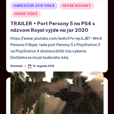
GAMESCOM 2019 VIDEÁ
HERNÉ NOVINKY
HERNÉ VIDEÁ
TRAILER • Port Persony 5 na PS4 s
názvom Royal vyjde na jar 2020
https://www.youtube.com/watch?v=eyJLzB7-WmA
Persona 5 Royal, teda port Persony 5 z PlayStation 3
na PlayStation 4 dostáva bližší čas vydania.
Dočkáme se na jar budúceho roka.
Romando
19. augusta 2019