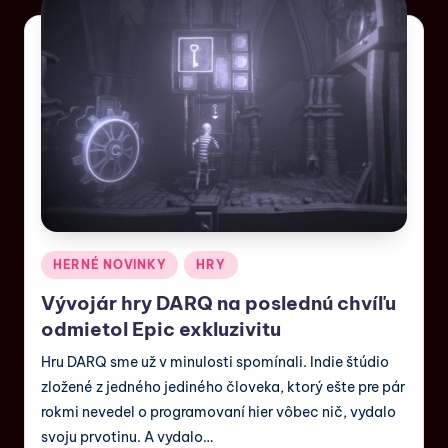
HERNÉ NOVINKY
HRY
Vývojár hry DARQ na poslednú chvíľu
odmietol Epic exkluzivitu
Hru DARQ sme už v minulosti spomínali. Indie štúdio
zložené z jedného jediného človeka, ktorý ešte pre pár
rokmi nevedel o programovaní hier vôbec nič, vydalo
svoju prvotinu. A vydalo…