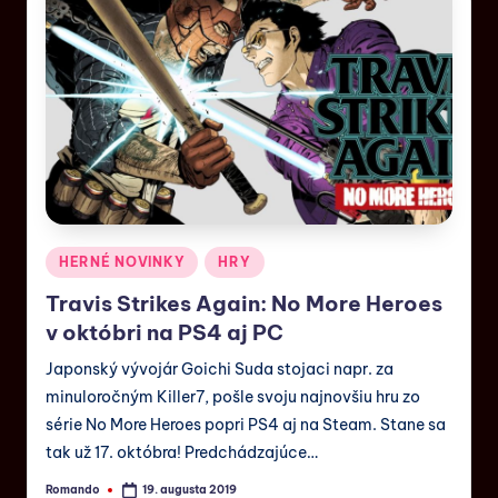
HERNÉ NOVINKY
HRY
Travis Strikes Again: No More Heroes
v októbri na PS4 aj PC
Japonský vývojár Goichi Suda stojaci napr. za
minuloročným Killer7, pošle svoju najnovšiu hru zo
série No More Heroes popri PS4 aj na Steam. Stane sa
tak už 17. októbra! Predchádzajúce…
Romando
19. augusta 2019