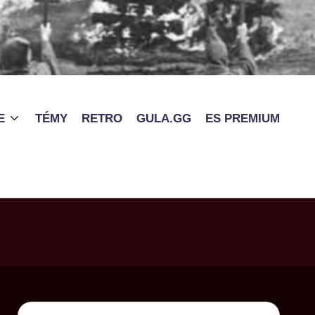
E
TÉMY
RETRO
GULA.GG
ES PREMIUM