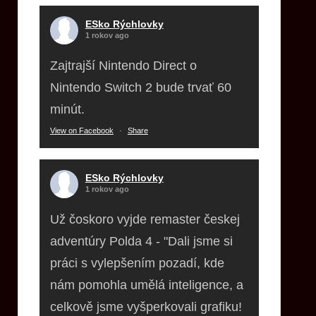
ESko Rýchlovky
1 rokov ago
Zajtrajší Nintendo Direct o
Nintendo Switch 2 bude trvať 60
minút.
View on Facebook
·
Share
ESko Rýchlovky
1 rokov ago
Už čoskoro vyjde remaster českej
adventúry Polda 4 - "Dali jsme si
práci s vylepšením pozadí, kde
nám pomohla umělá inteligence, a
celkově jsme vyšperkovali grafiku!