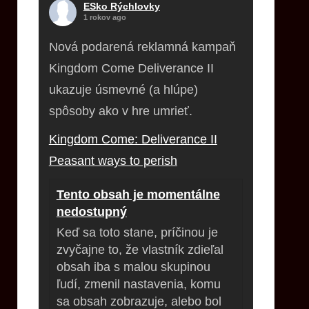
ESko Rýchlovky
1 rokov ago
Nová podarená reklamná kampaň
Kingdom Come Deliverance II
ukazuje úsmevné (a hlúpe)
spôsoby ako v hre umrieť.
Kingdom Come: Deliverance II
Peasant ways to perish
Tento obsah je momentálne
nedostupný
Keď sa toto stane, príčinou je
zvyčajne to, že vlastník zdieľal
obsah iba s malou skupinou
ľudí, zmenil nastavenia, komu
sa obsah zobrazuje, alebo bol