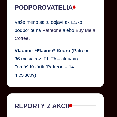
PODPOROVATELIA
Vaše meno sa tu objaví ak ESko
podporíte na
Patreone
alebo
Buy Me a
Coffee
.
Vladimír “Flaeme” Kedro
(Patreon –
36 mesiacov; ELITA – aktívny)
Tomáš Kolárik (Patreon – 14
mesiacov)
REPORTY Z AKCII