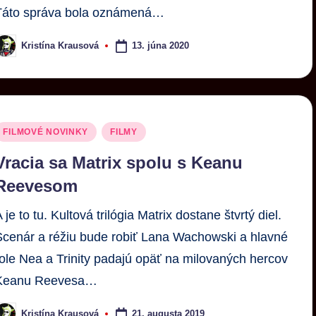
Táto správa bola oznámená…
13. júna 2020
Kristína Krausová
FILMOVÉ NOVINKY
FILMY
Vracia sa Matrix spolu s Keanu
Reevesom
 je to tu. Kultová trilógia Matrix dostane štvrtý diel.
Scenár a réžiu bude robiť Lana Wachowski a hlavné
role Nea a Trinity padajú opäť na milovaných hercov
Keanu Reevesa…
21. augusta 2019
Kristína Krausová