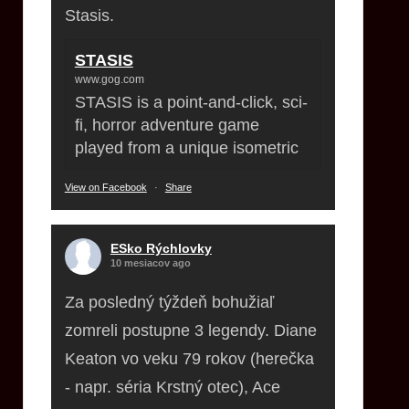
Stasis.
STASIS
www.gog.com
STASIS is a point-and-click, sci-
fi, horror adventure game
played from a unique isometric
View on Facebook
·
Share
ESko Rýchlovky
10 mesiacov ago
Za posledný týždeň bohužiaľ
zomreli postupne 3 legendy. Diane
Keaton vo veku 79 rokov (herečka
- napr. séria Krstný otec), Ace