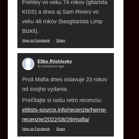
Frehley vo veku 74 rokov (gitarista
KISS) a dnes aj Sam Rivers vo
veku 48 rokov (basgitarista Limp
Bizkit).
View on Facebook
·
Share
ESko Rýchlovky
11 mesiacov ago
Prvá Mafia dnes oslavuje 23 rokov
od svojho vydania.
Prečítajte si našu retro recenziu:
elitists-source.info/recenzie/herne-
recenzie/2022/08/29/mafia/
View on Facebook
·
Share