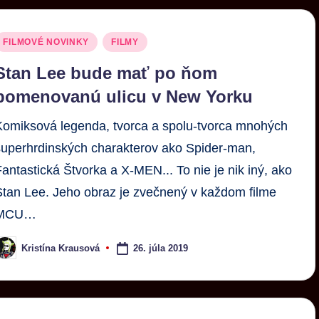
FILMOVÉ NOVINKY
FILMY
Stan Lee bude mať po ňom
pomenovanú ulicu v New Yorku
Komiksová legenda, tvorca a spolu-tvorca mnohých
superhrdinských charakterov ako Spider-man,
Fantastická Štvorka a X-MEN... To nie je nik iný, ako
Stan Lee. Jeho obraz je zvečnený v každom filme
MCU…
26. júla 2019
Kristína Krausová