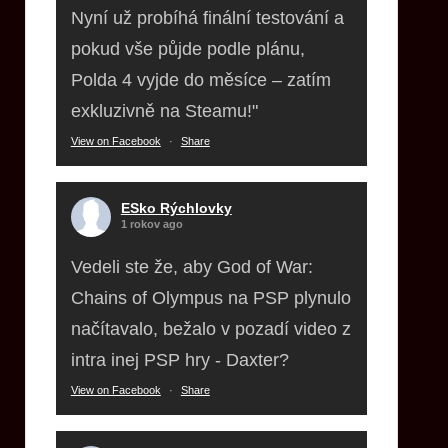
Nyní už probíhá finální testování a
pokud vše půjde podle plánu,
Polda 4 vyjde do měsíce – zatím
exkluzivně na Steamu!"
View on Facebook
·
Share
ESko Rýchlovky
1 rokov ago
Vedeli ste že, aby God of War:
Chains of Olympus na PSP plynulo
načítavalo, bežalo v pozadí video z
intra inej PSP hry - Daxter?
View on Facebook
·
Share