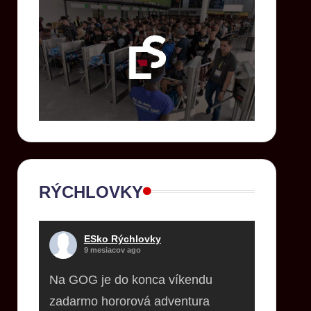
RÝCHLOVKY
ESko Rýchlovky
9 mesiacov ago
Na GOG je do konca víkendu
zadarmo hororová adventura