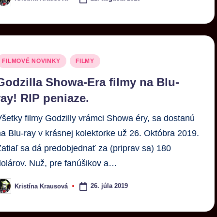
FILMOVÉ NOVINKY
FILMY
Godzilla Showa-Era filmy na Blu-
ray! RIP peniaze.
Všetky filmy Godzilly vrámci Showa éry, sa dostanú
na Blu-ray v krásnej kolektorke už 26. Októbra 2019.
Zatiaľ sa dá predobjednať za (priprav sa) 180
dolárov. Nuž, pre fanúšikov a…
26. júla 2019
Kristína Krausová