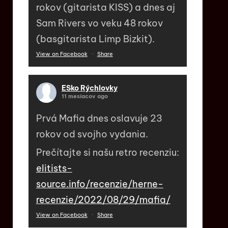
rokov (gitarista KISS) a dnes aj
Sam Rivers vo veku 48 rokov
(basgitarista Limp Bizkit).
View on Facebook
·
Share
ESko Rýchlovky
11 mesiacov ago
Prvá Mafia dnes oslavuje 23
rokov od svojho vydania.
Prečítajte si našu retro recenziu:
elitists-
source.info/recenzie/herne-
recenzie/2022/08/29/mafia/
View on Facebook
·
Share