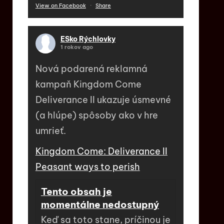
View on Facebook
·
Share
ESko Rýchlovky
1 rokov ago
Nová podarená reklamná
kampaň Kingdom Come
Deliverance II ukazuje úsmevné
(a hlúpe) spôsoby ako v hre
umrieť.
Kingdom Come: Deliverance II
Peasant ways to perish
Tento obsah je
momentálne nedostupný
Keď sa toto stane, príčinou je