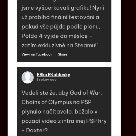
jsme vyšperkovali grafiku! Nyní
už probíhá finální testování a
pokud vše půjde podle plánu,
Polda 4 vyjde do měsíce –
zatím exkluzivně na Steamu!"
View on Facebook
·
Share
ESko Rýchlovky
1 rokov ago
Vedeli ste že, aby God of War:
Chains of Olympus na PSP
plynulo načítavalo, bežalo v
pozadí video z intra inej PSP hry
- Daxter?