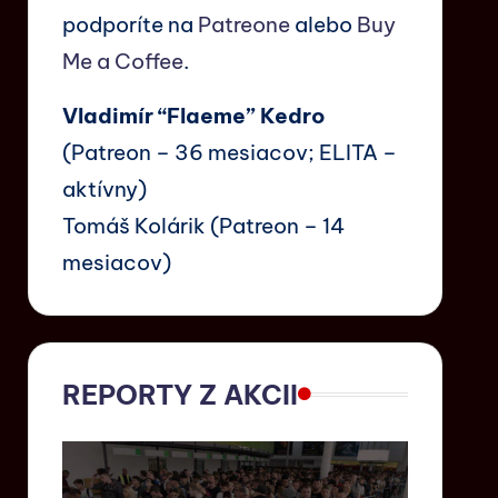
podporíte na
Patreone
alebo
Buy
Me a Coffee
.
Vladimír “Flaeme” Kedro
(Patreon – 36 mesiacov; ELITA –
aktívny)
Tomáš Kolárik (Patreon – 14
mesiacov)
REPORTY Z AKCII