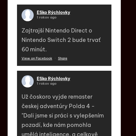
ESko Rýchlovky
1 rokov ago
Zajtrajší Nintendo Direct o
Nintendo Switch 2 bude trvať
60 minút.
View on Facebook
·
Share
ESko Rýchlovky
1 rokov ago
Už čoskoro vyjde remaster
českej adventúry Polda 4 -
"Dali jsme si práci s vylepšením
pozadí, kde nám pomohla
umělá inteligence, a celkově