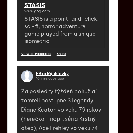
STASIS
www.gog.com
STASIS is a point-and-click,
sci-fi, horror adventure
game played from a unique
isometric
View on Facebook
·
Share
ESko Rýchlovky
10 mesiacov ago
Za posledný týždeň bohužiaľ
zomreli postupne 3 legendy.
Diane Keaton vo veku 79 rokov
(herečka - napr. séria Krstný
otec), Ace Frehley vo veku 74