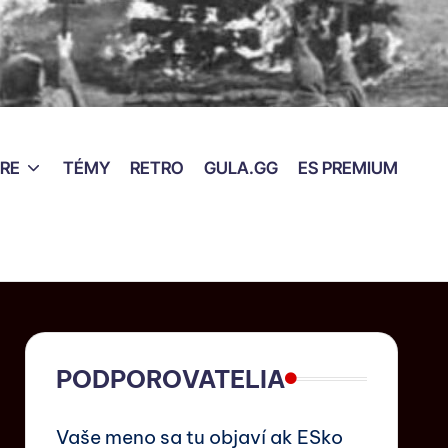
RE
TÉMY
RETRO
GULA.GG
ES PREMIUM
PODPOROVATELIA
Vaše meno sa tu objaví ak ESko