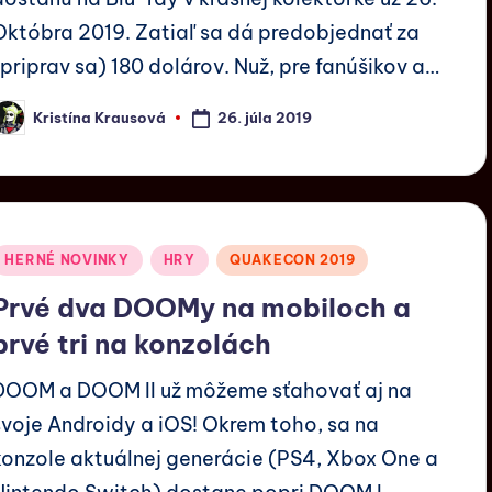
Októbra 2019. Zatiaľ sa dá predobjednať za
(priprav sa) 180 dolárov. Nuž, pre fanúšikov a…
26. júla 2019
Kristína Krausová
HERNÉ NOVINKY
HRY
QUAKECON 2019
Prvé dva DOOMy na mobiloch a
prvé tri na konzolách
DOOM a DOOM II už môžeme sťahovať aj na
svoje Androidy a iOS! Okrem toho, sa na
konzole aktuálnej generácie (PS4, Xbox One a