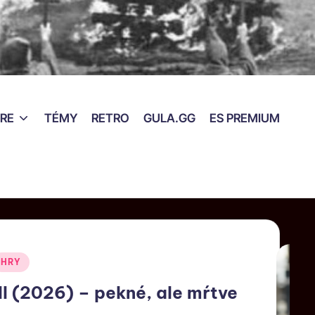
RE
TÉMY
RETRO
GULA.GG
ES PREMIUM
HRY
 (2026) – pekné, ale mŕtve