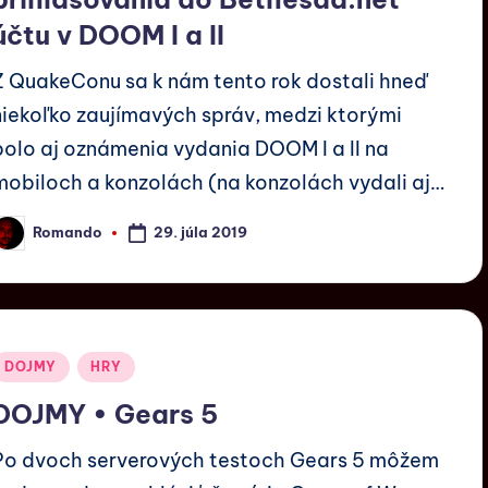
účtu v DOOM I a II
Z QuakeConu sa k nám tento rok dostali hneď
niekoľko zaujímavých správ, medzi ktorými
bolo aj oznámenia vydania DOOM I a II na
mobiloch a konzolách (na konzolách vydali aj…
29. júla 2019
Romando
DOJMY
HRY
DOJMY • Gears 5
Po dvoch serverových testoch Gears 5 môžem