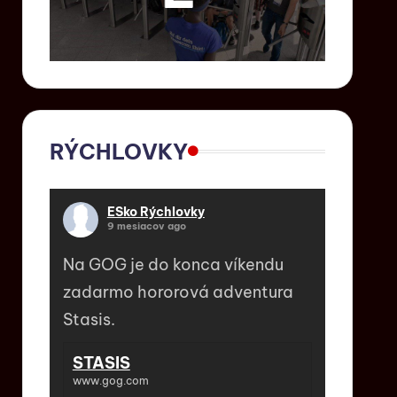
RÝCHLOVKY
ESko Rýchlovky
9 mesiacov ago
Na GOG je do konca víkendu
zadarmo hororová adventura
Stasis.
STASIS
www.gog.com