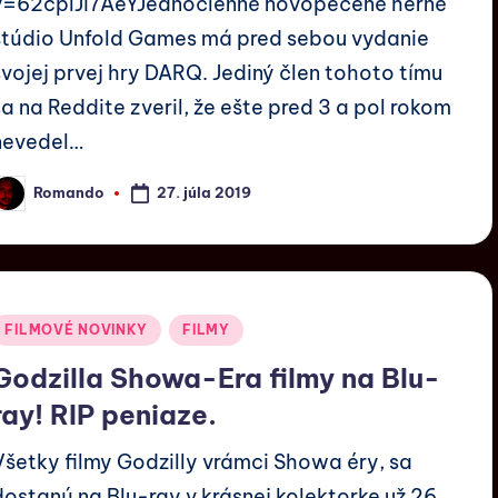
v=62cplJi7AeYJednočlenné novopečené herné
štúdio Unfold Games má pred sebou vydanie
svojej prvej hry DARQ. Jediný člen tohoto tímu
sa na Reddite zveril, že ešte pred 3 a pol rokom
nevedel…
27. júla 2019
Romando
FILMOVÉ NOVINKY
FILMY
Godzilla Showa-Era filmy na Blu-
ray! RIP peniaze.
Všetky filmy Godzilly vrámci Showa éry, sa
dostanú na Blu-ray v krásnej kolektorke už 26.