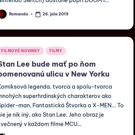
Nintendo Switch) dostane popri DOOM I…
26. júla 2019
Romando
FILMOVÉ NOVINKY
FILMY
Stan Lee bude mať po ňom
pomenovanú ulicu v New Yorku
Komiksová legenda, tvorca a spolu-tvorca
mnohých superhrdinských charakterov ako
Spider-man, Fantastická Štvorka a X-MEN... To
nie je nik iný, ako Stan Lee. Jeho obraz je
zvečnený v každom filme MCU…