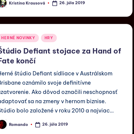
26. júla 2019
Kristína Krausová
HERNÉ NOVINKY
HRY
Štúdio Defiant stojace za Hand of
Fate končí
Herné štúdio Defiant sídliace v Austrálskom
Brisbane oznámilo svoje definitívne
uzatvorenie. Ako dôvod označili neschopnosť
adaptovať sa na zmeny v hernom biznise.
Štúdio bolo založené v roku 2010 a najviac…
26. júla 2019
Romando