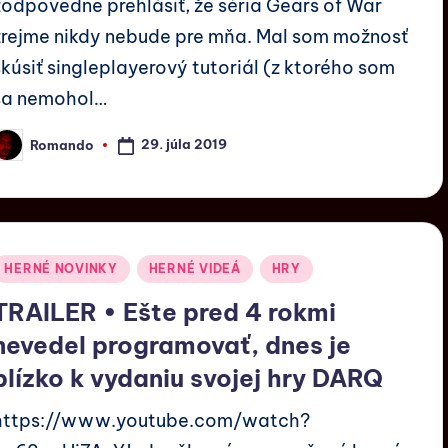
zodpovedne prehlásiť, že séria Gears of War
zrejme nikdy nebude pre mňa. Mal som možnosť
skúsiť singleplayerový tutoriál (z ktorého som
sa nemohol…
29. júla 2019
Romando
HERNÉ NOVINKY
HERNÉ VIDEÁ
HRY
TRAILER • Ešte pred 4 rokmi
nevedel programovať, dnes je
blízko k vydaniu svojej hry DARQ
https://www.youtube.com/watch?