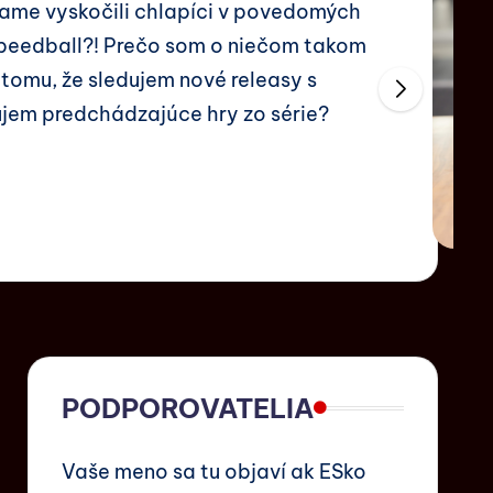
ame vyskočili chlapíci v povedomých
peedball?! Prečo som o niečom takom
 tomu, že sledujem nové releasy s
ujem predchádzajúce hry zo série?
PODPOROVATELIA
Vaše meno sa tu objaví ak ESko