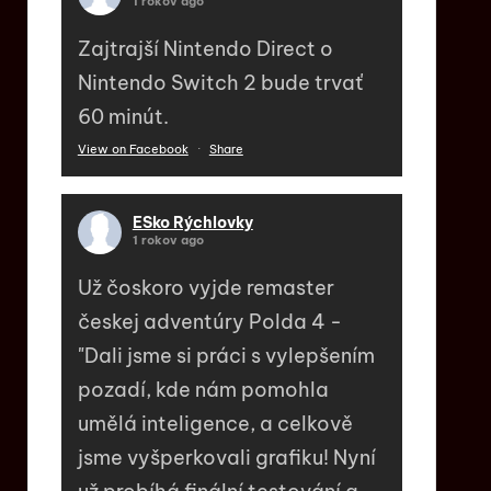
1 rokov ago
Zajtrajší Nintendo Direct o
Nintendo Switch 2 bude trvať
60 minút.
View on Facebook
·
Share
ESko Rýchlovky
1 rokov ago
Už čoskoro vyjde remaster
českej adventúry Polda 4 -
"Dali jsme si práci s vylepšením
pozadí, kde nám pomohla
umělá inteligence, a celkově
jsme vyšperkovali grafiku! Nyní