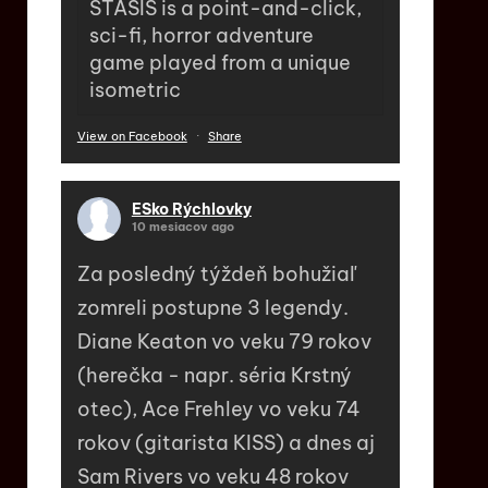
STASIS is a point-and-click,
sci-fi, horror adventure
game played from a unique
isometric
View on Facebook
·
Share
ESko Rýchlovky
10 mesiacov ago
Za posledný týždeň bohužiaľ
zomreli postupne 3 legendy.
Diane Keaton vo veku 79 rokov
(herečka - napr. séria Krstný
otec), Ace Frehley vo veku 74
rokov (gitarista KISS) a dnes aj
Sam Rivers vo veku 48 rokov