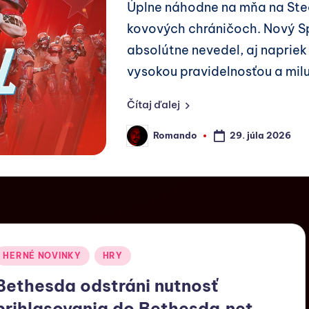
Úplne náhodne na mňa na Ste
kovových chráničoch. Nový S
absolútne nevedel, aj napriek
vysokou pravidelnosťou a mil
Čítaj ďalej
29. júla 2026
Romando
HERNÉ NOVINKY
HRY
Bethesda odstráni nutnosť
prihlasovania do Bethesda.net