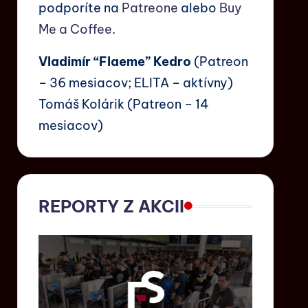
podporíte na
Patreone
alebo
Buy
Me a Coffee
.
Vladimír “Flaeme” Kedro
(Patreon
– 36 mesiacov; ELITA – aktívny)
Tomáš Kolárik (Patreon – 14
mesiacov)
REPORTY Z AKCII