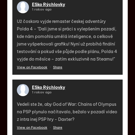
ESko Rýchlovky
1 rokov ago
Už čoskoro vyjde remaster českej adventúry
Polda 4 - "Dali jsme si práci s vylepšením pozadí,
kde nám pomohla umělá inteligence, a celkově
jsme vyšperkovali grafiku! Nyní už probíhá finální
testování a pokud vše půjde podle plánu, Polda 4
vyjde do měsíce – zatím exkluzivně na Steamu!"
View on Facebook
·
Share
ESko Rýchlovky
1 rokov ago
Vedeli ste že, aby God of War: Chains of Olympus
na PSP plynulo načítavalo, bežalo v pozadí video
z intra inej PSP hry - Daxter?
View on Facebook
·
Share