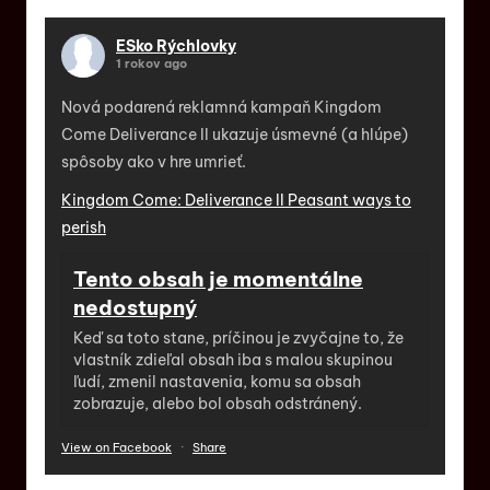
ESko Rýchlovky
1 rokov ago
Nová podarená reklamná kampaň Kingdom
Come Deliverance II ukazuje úsmevné (a hlúpe)
spôsoby ako v hre umrieť.
Kingdom Come: Deliverance II Peasant ways to
perish
Tento obsah je momentálne
nedostupný
Keď sa toto stane, príčinou je zvyčajne to, že
vlastník zdieľal obsah iba s malou skupinou
ľudí, zmenil nastavenia, komu sa obsah
zobrazuje, alebo bol obsah odstránený.
View on Facebook
·
Share