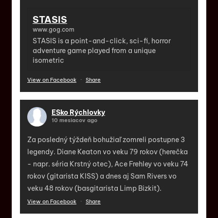
STASIS
www.gog.com
STASIS is a point-and-click, sci-fi, horror
adventure game played from a unique
isometric
View on Facebook
·
Share
ESko Rýchlovky
10 mesiacov ago
Za posledný týždeň bohužiaľ zomreli postupne 3
legendy. Diane Keaton vo veku 79 rokov (herečka
- napr. séria Krstný otec), Ace Frehley vo veku 74
rokov (gitarista KISS) a dnes aj Sam Rivers vo
veku 48 rokov (basgitarista Limp Bizkit).
View on Facebook
·
Share