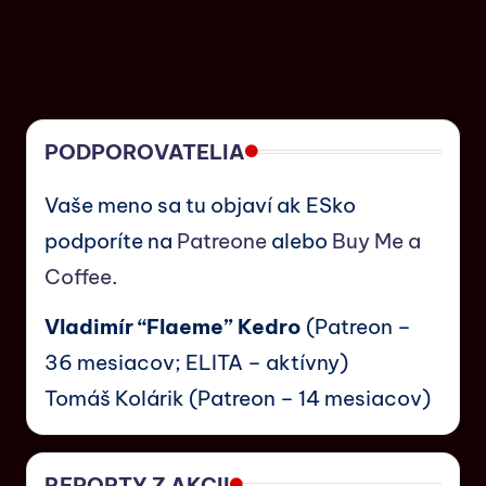
PODPOROVATELIA
Vaše meno sa tu objaví ak ESko
podporíte na
Patreone
alebo
Buy Me a
Coffee
.
Vladimír “Flaeme” Kedro
(Patreon –
36 mesiacov; ELITA – aktívny)
Tomáš Kolárik (Patreon – 14 mesiacov)
REPORTY Z AKCII