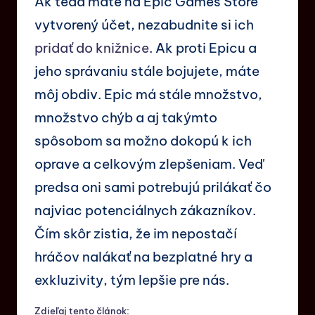
Ak teda máte na Epic Games Store
vytvorený účet, nezabudnite si ich
pridať do knižnice
. Ak proti Epicu a
jeho správaniu stále bojujete, máte
môj obdiv. Epic má stále množstvo,
množstvo chýb a aj takýmto
spôsobom sa možno dokopú k ich
oprave a celkovým zlepšeniam. Veď
predsa oni sami potrebujú prilákať čo
najviac potenciálnych zákazníkov.
Čím skôr zistia, že im nepostačí
hráčov nalákať na bezplatné hry a
exkluzivity, tým lepšie pre nás.
Zdieľaj tento článok: