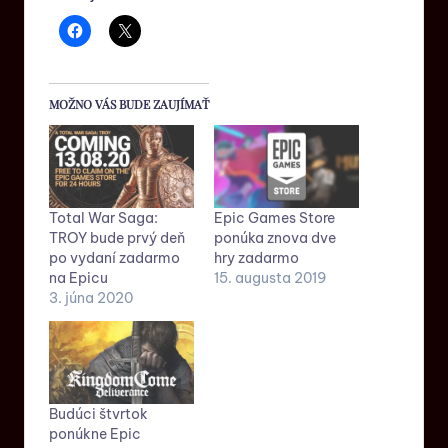
MOŽNO VÁS BUDE ZAUJÍMAŤ
Total War Saga:
Epic Games Store
TROY bude prvý deň
ponúka znova dve
po vydaní zadarmo
hry zadarmo
na Epicu
15. augusta 2019
3. júna 2020
Budúci štvrtok
ponúkne Epic