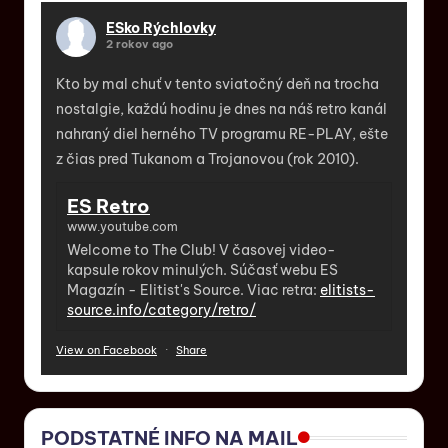
ESko Rýchlovky
2 rokov ago
Kto by mal chuť v tento sviatočný deň na trocha
nostalgie, každú hodinu je dnes na náš retro kanál
nahraný diel herného TV programu RE-PLAY, ešte
z čias pred Tukanom a Trojanovou (rok 2010).
ES Retro
www.youtube.com
Welcome to The Club! V časovej video-
kapsule rokov minulých. Súčasť webu ES
Magazín - Elitist's Source. Viac retra:
elitists-
source.info/category/retro/
View on Facebook
·
Share
PODSTATNÉ INFO NA MAIL