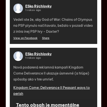
ESko Rýchlovky
1 rokov ago
Vedeli ste že, aby God of War: Chains of Olympus
na PSP plynulo načítavalo, bežalo v pozadí video
z intra inej PSP hry - Daxter?
View on Facebook
·
Share
ESko Rýchlovky
1 rokov ago
Nová podarená reklamná kampaň Kingdom
Come Deliverance II ukazuje úsmevné (a hlúpe)
spôsoby ako v hre umrieť.
Kingdom Come: Deliverance II Peasant ways to
perish
Tento obsah je momentálne