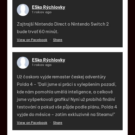
ESko Rýchlovky
1 rokov ago
Zajtrajší Nintendo Direct o Nintendo Switch 2
bude trvať 60 minút.
View on Facebook
·
Share
ESko Rýchlovky
1 rokov ago
Už čoskoro vyjde remaster českej adventúry
Polda 4 - "Dali jsme si práci s vylepšením pozadí,
kde nám pomohla umělá inteligence, a celkově
jsme vyšperkovali grafiku! Nyní už probíhá finální
testování a pokud vše půjde podle plánu, Polda 4
vyjde do měsíce – zatím exkluzivně na Steamu!"
View on Facebook
·
Share