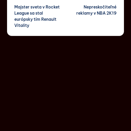
Majster sveta v Rocket
Nepreskočiteľné
League sa stal
reklamy v NBA 2K19
európsky tím Renault
Vitality