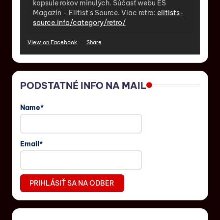
kapsule rokov minulých. Súčasť webu ES
Magazín - Elitist's Source. Viac retra:
elitists-
source.info/category/retro/
View on Facebook
·
Share
PODSTATNÉ INFO NA MAIL
Name*
Email*