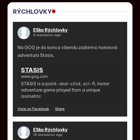
RÝCHLOVKY
ESko Rýchlovky
9 mesiacov ago
Na GOG je do konca víkendu zadarmo hororová
adventura Stasis.
STASIS
www.gog.com
STASIS is a point-and-click, sci-fi, horror
adventure game played from a unique
isometric
View on Facebook
·
Share
ESko Rýchlovky
10 mesiacov ago