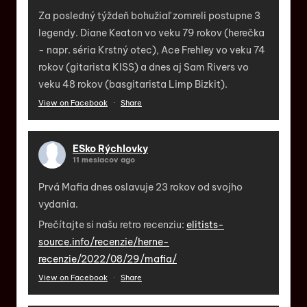
Za posledný týždeň bohužiaľ zomreli postupne 3
legendy. Diane Keaton vo veku 79 rokov (herečka
- napr. séria Krstný otec), Ace Frehley vo veku 74
rokov (gitarista KISS) a dnes aj Sam Rivers vo
veku 48 rokov (basgitarista Limp Bizkit).
View on Facebook
·
Share
ESko Rýchlovky
11 mesiacov ago
Prvá Mafia dnes oslavuje 23 rokov od svojho
vydania.
Prečítajte si našu retro recenziu:
elitists-
source.info/recenzie/herne-
recenzie/2022/08/29/mafia/
View on Facebook
·
Share