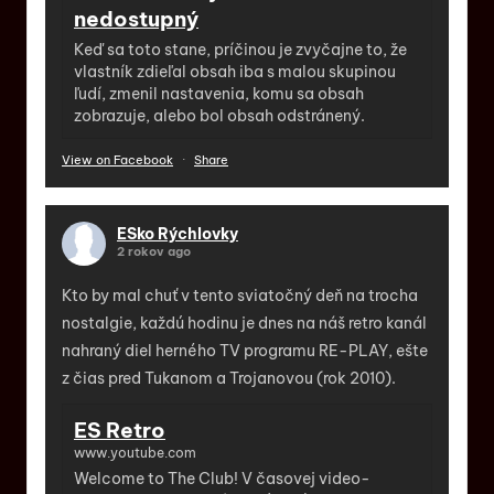
nedostupný
Keď sa toto stane, príčinou je zvyčajne to, že
vlastník zdieľal obsah iba s malou skupinou
ľudí, zmenil nastavenia, komu sa obsah
zobrazuje, alebo bol obsah odstránený.
View on Facebook
·
Share
ESko Rýchlovky
2 rokov ago
Kto by mal chuť v tento sviatočný deň na trocha
nostalgie, každú hodinu je dnes na náš retro kanál
nahraný diel herného TV programu RE-PLAY, ešte
z čias pred Tukanom a Trojanovou (rok 2010).
ES Retro
www.youtube.com
Welcome to The Club! V časovej video-