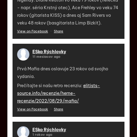
legendy. Diane Keaton vo veku 79 rokov (herečka
- napr. séria Krstný otec), Ace Frehley vo veku 74
rokov (gitarista KISS) a dnes aj Sam Rivers vo
veku 48 rokov (basgitarista Limp Bizkit).
View on Facebook
·
Share
ESko Rýchlovky
11 mesiacov ago
Prvá Mafia dnes oslavuje 23 rokov od svojho
vydania.
Prečítajte si našu retro recenziu:
elitists-
source.info/recenzie/herne-
recenzie/2022/08/29/mafia/
View on Facebook
·
Share
ESko Rýchlovky
1 rokov ago