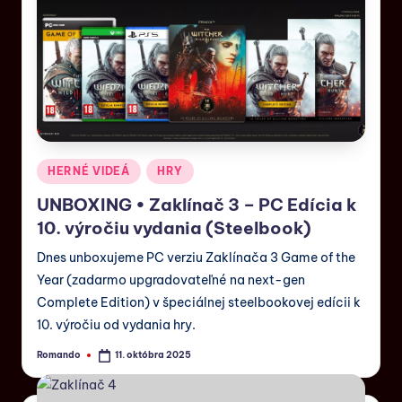
HERNÉ VIDEÁ
HRY
UNBOXING • Zaklínač 3 – PC Edícia k
10. výročiu vydania (Steelbook)
Dnes unboxujeme PC verziu Zaklínača 3 Game of the
Year (zadarmo upgradovateľné na next-gen
Complete Edition) v špeciálnej steelbookovej edícii k
10. výročiu od vydania hry.
Romando
11. októbra 2025