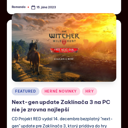
Romando
15. júna 2023
FEATURED
HERNÉ NOVINKY
HRY
Next-gen update Zaklínača 3 na PC
nie je zrovna najlepší
CD Projekt RED vydal 14. decembra bezplatný "next-
gen" update pre Zaklínača 3, ktorý pridáva do hry