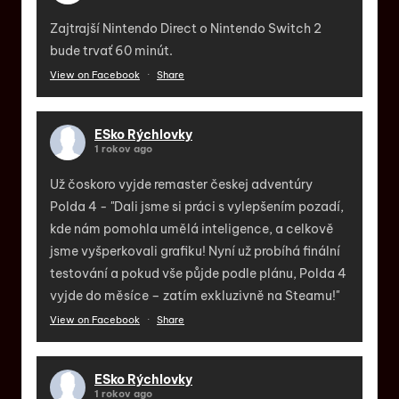
Zajtrajší Nintendo Direct o Nintendo Switch 2
bude trvať 60 minút.
View on Facebook
·
Share
ESko Rýchlovky
1 rokov ago
Už čoskoro vyjde remaster českej adventúry
Polda 4 - "Dali jsme si práci s vylepšením pozadí,
kde nám pomohla umělá inteligence, a celkově
jsme vyšperkovali grafiku! Nyní už probíhá finální
testování a pokud vše půjde podle plánu, Polda 4
vyjde do měsíce – zatím exkluzivně na Steamu!"
View on Facebook
·
Share
ESko Rýchlovky
1 rokov ago