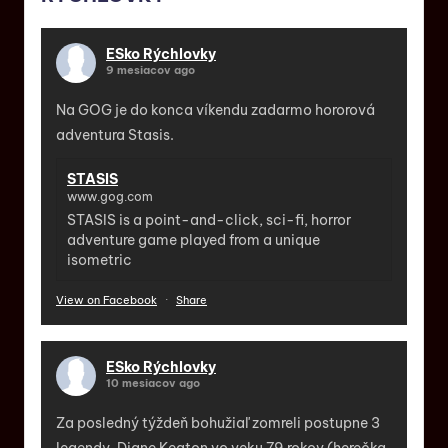
ESko Rýchlovky
9 mesiacov ago
Na GOG je do konca víkendu zadarmo hororová
adventura Stasis.
STASIS
www.gog.com
STASIS is a point-and-click, sci-fi, horror
adventure game played from a unique
isometric
View on Facebook
·
Share
ESko Rýchlovky
10 mesiacov ago
Za posledný týždeň bohužiaľ zomreli postupne 3