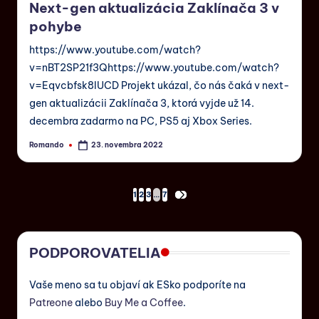
Next-gen aktualizácia Zaklínača 3 v
pohybe
https://www.youtube.com/watch?
v=nBT2SP21f3Qhttps://www.youtube.com/watch?
v=Eqvcbfsk8IUCD Projekt ukázal, čo nás čaká v next-
gen aktualizácii Zaklínača 3, ktorá vyjde už 14.
decembra zadarmo na PC, PS5 aj Xbox Series.
Romando
23. novembra 2022
1
2
3
…
7
PODPOROVATELIA
Vaše meno sa tu objaví ak ESko podporíte na
Patreone
alebo
Buy Me a Coffee
.