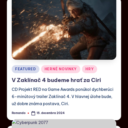
FEATURED
HERNÉ NOVINKY
HRY
V Zaklínač 4 budeme hrať za Ciri
CD Projekt RED na Game Awards ponúkol dychberúci
6-minútový trailer Zaklínač 4. V hlavnej úlohe bude,
už dobre známa postava, Ciri.
Romando
15. decembra 2024