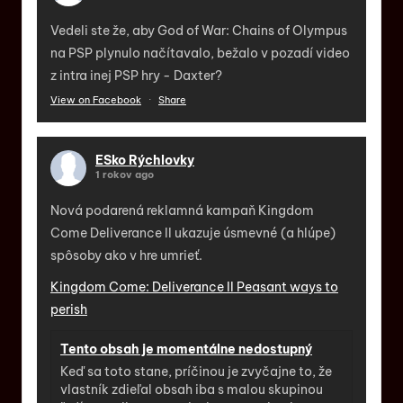
Vedeli ste že, aby God of War: Chains of Olympus
na PSP plynulo načítavalo, bežalo v pozadí video
z intra inej PSP hry - Daxter?
View on Facebook
·
Share
ESko Rýchlovky
1 rokov ago
Nová podarená reklamná kampaň Kingdom
Come Deliverance II ukazuje úsmevné (a hlúpe)
spôsoby ako v hre umrieť.
Kingdom Come: Deliverance II Peasant ways to
perish
Tento obsah je momentálne nedostupný
Keď sa toto stane, príčinou je zvyčajne to, že
vlastník zdieľal obsah iba s malou skupinou