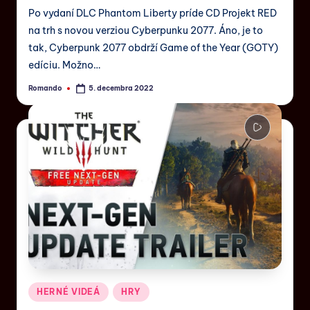
Po vydaní DLC Phantom Liberty príde CD Projekt RED
na trh s novou verziou Cyberpunku 2077. Áno, je to
tak, Cyberpunk 2077 obdrží Game of the Year (GOTY)
edíciu. Možno…
Romando
5. decembra 2022
HERNÉ VIDEÁ
HRY