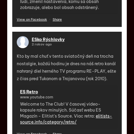
ľudí, zmenil nastavenia, komu sa obsah
zobrazuje, alebo bol obsah odstránený.
View on Facebook
·
Share
ESko Rýchlovky
2 rokov ago
Kto by mal chuť v tento sviatočný deň na trocha
nostalgie, každú hodinu je dnes na náš retro kanál
nahraný diel herného TV programu RE-PLAY, ešte
z čias pred Tukanom a Trojanovou (rok 2010).
ES Retro
www.youtube.com
Welcome to The Club! V časovej video-
kapsule rokov minulých. Súčasť webu ES
Magazín - Elitist's Source. Viac retra:
elitists-
source.info/category/retro/