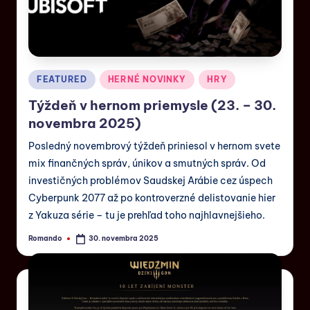
FEATURED
HERNÉ NOVINKY
HRY
Týždeň v hernom priemysle (23. – 30.
novembra 2025)
Posledný novembrový týždeň priniesol v hernom svete
mix finančných správ, únikov a smutných správ. Od
investičných problémov Saudskej Arábie cez úspech
Cyberpunk 2077 až po kontroverzné delistovanie hier
z Yakuza série – tu je prehľad toho najhlavnejšieho.
Romando
30. novembra 2025