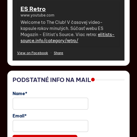
ES Retro
www.youtube.com
Welcome to The Club! V časovej video-
kapsule rokov minulých. Súčasť webu ES
Magazín - Elitist's Source. Viac retra:
elitists-
source.info/category/retro/
View on Facebook
·
Share
PODSTATNÉ INFO NA MAIL
Name*
Email*