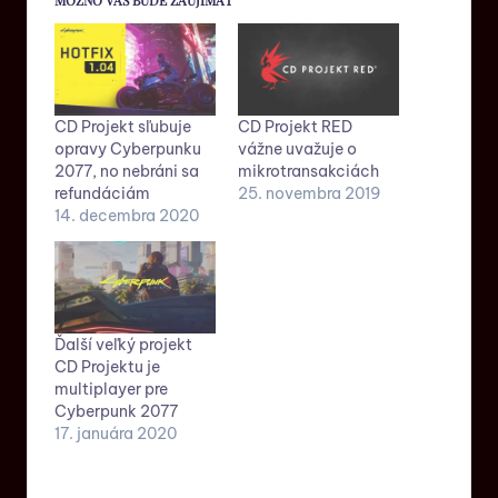
MOŽNO VÁS BUDE ZAUJÍMAŤ
CD Projekt sľubuje
CD Projekt RED
opravy Cyberpunku
vážne uvažuje o
2077, no nebráni sa
mikrotransakciách
refundáciám
25. novembra 2019
14. decembra 2020
Ďalší veľký projekt
CD Projektu je
multiplayer pre
Cyberpunk 2077
17. januára 2020