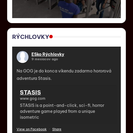
RÝCHLOVKY
ESko Rýchlovky
9 mesiacov ago
Na GOG je do konca víkendu zadarmo hororová
adventura Stasis.
STASIS
www.gog.com
STASIS is a point-and-click, sci-fi, horror
adventure game played from a unique
isometric
View on Facebook
·
Share