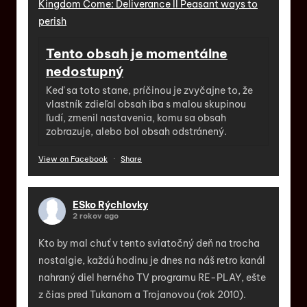
Kingdom Come: Deliverance II Peasant ways to
perish
Tento obsah je momentálne
nedostupný
Keď sa toto stane, príčinou je zvyčajne to, že
vlastník zdieľal obsah iba s malou skupinou
ľudí, zmenil nastavenia, komu sa obsah
zobrazuje, alebo bol obsah odstránený.
View on Facebook
·
Share
ESko Rýchlovky
2 rokov ago
Kto by mal chuť v tento sviatočný deň na trocha
nostalgie, každú hodinu je dnes na náš retro kanál
nahraný diel herného TV programu RE-PLAY, ešte
z čias pred Tukanom a Trojanovou (rok 2010).