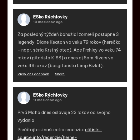
ESko Rýchlovky
10 mesiacov ago
Za posledný týždeň bohužiaľ zomreli postupne 3
legendy. Diane Keaton vo veku 79 rokov (herečka
- napr. séria Krstný otec), Ace Frehley vo veku 74
rokov (gitarista KISS) a dnes aj Sam Rivers vo
veku 48 rokov (basgitarista Limp Bizkit).
View on Facebook
·
Share
ESko Rýchlovky
11 mesiacov ago
Prvá Mafia dnes oslavuje 23 rokov od svojho
vydania.
Prečítajte si našu retro recenziu:
elitists-
source.info/recenzie/herne-