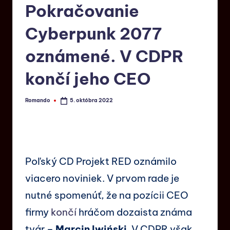
Pokračovanie
Cyberpunk 2077
oznámené. V CDPR
končí jeho CEO
Romando
5. októbra 2022
Poľský CD Projekt RED oznámilo
viacero noviniek. V prvom rade je
nutné spomenúť, že na pozícii CEO
firmy
končí
hráčom dozaista známa
tvár –
Marcin Iwiński
. V CDPR však