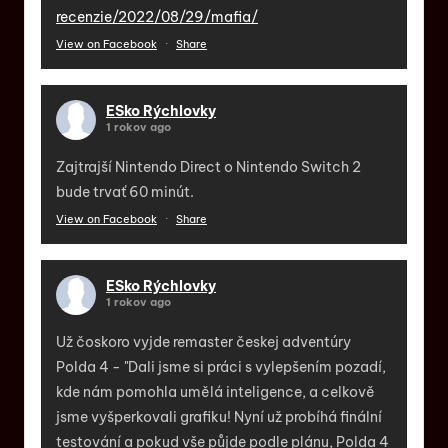
recenzie/2022/08/29/mafia/
View on Facebook
·
Share
ESko Rýchlovky
1 rokov ago
Zajtrajší Nintendo Direct o Nintendo Switch 2
bude trvať 60 minút.
View on Facebook
·
Share
ESko Rýchlovky
1 rokov ago
Už čoskoro vyjde remaster českej adventúry
Polda 4 - "Dali jsme si práci s vylepšením pozadí,
kde nám pomohla umělá inteligence, a celkově
jsme vyšperkovali grafiku! Nyní už probíhá finální
testování a pokud vše půjde podle plánu, Polda 4