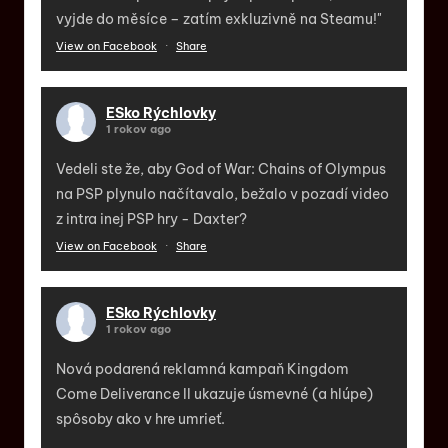
vyjde do měsíce – zatím exkluzivně na Steamu!"
View on Facebook
·
Share
ESko Rýchlovky
1 rokov ago
Vedeli ste že, aby God of War: Chains of Olympus
na PSP plynulo načítavalo, bežalo v pozadí video
z intra inej PSP hry - Daxter?
View on Facebook
·
Share
ESko Rýchlovky
1 rokov ago
Nová podarená reklamná kampaň Kingdom
Come Deliverance II ukazuje úsmevné (a hlúpe)
spôsoby ako v hre umrieť.