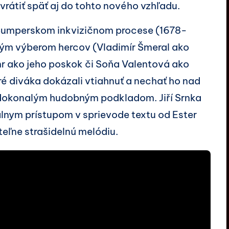
vrátiť späť aj do tohto nového vzhľadu.
Šumperskom inkvizičnom procese (1678-
ným výberom hercov (Vladimír Šmeral ako
emr ako jeho poskok či Soňa Valentová ako
 diváka dokázali vtiahnuť a nechať ho nad
 dokonalým hudobným podkladom. Jiří Srnka
lnym prístupom v sprievode textu od Ester
eľne strašidelnú melódiu.