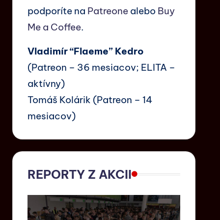
podporíte na
Patreone
alebo
Buy
Me a Coffee
.
Vladimír “Flaeme” Kedro
(Patreon – 36 mesiacov; ELITA –
aktívny)
Tomáš Kolárik (Patreon – 14
mesiacov)
REPORTY Z AKCII