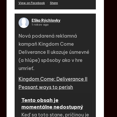
View on Facebook
·
Share
ESko Rýchlovky
1 rokov ago
Nová podarená reklamná
kampaň Kingdom Come
Deliverance II ukazuje úsmevné
(a hlúpe) spôsoby ako v hre
umrieť.
Kingdom Come: Deliverance II
Peasant ways to perish
Tento obsah je
momentálne nedostupný
Keď sa toto stane, príčinou je