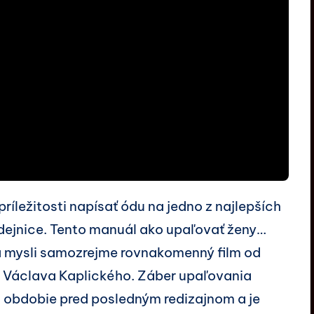
príležitosti napísať ódu na jedno z najlepších
rodejnice. Tento manuál ako upaľovať ženy…
a mysli samozrejme rovnakomenný film od
d Václava Kaplického. Záber upaľovania
é obdobie pred posledným redizajnom a je