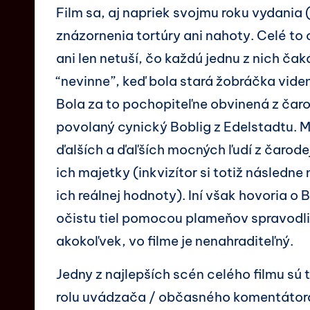
Film sa, aj napriek svojmu roku vydania
znázornenia tortúry ani nahoty. Celé to
ani len netuší, čo každú jednu z nich ča
“nevinne”, keď bola stará žobráčka viden
Bola za to pochopiteľne obvinená z čaro
povolaný cynický Boblig z Edelstadtu. M
ďalších a ďaľších mocných ľudí z čarode
ich majetky (inkvizítor si totiž následn
ich reálnej hodnoty). Iní však hovoria o 
očistu tiel pomocou plameňov spravodliv
akokoľvek, vo filme je nenahraditeľný.
Jedny z najlepších scén celého filmu sú 
rolu uvádzača / občasného komentátora