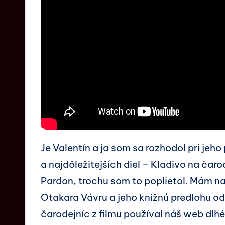
Je Valentín a ja som sa rozhodol pri jeho 
a najdôležitejších diel – Kladivo na ča
Pardon, trochu som to poplietol. Mám n
Otakara Vávru a jeho knižnú predlohu o
čarodejníc z filmu používal náš web dlh