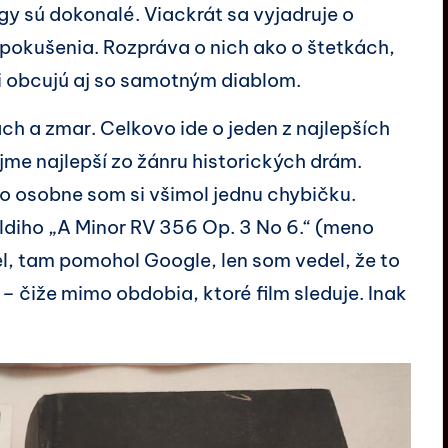
y sú dokonalé. Viackrát sa vyjadruje o
pokušenia. Rozpráva o nich ako o štetkách,
ti obcujú aj so samotným diablom.
ch a zmar. Celkovo ide o jeden z najlepších
me najlepší zo žánru historických drám.
 no osobne som si všimol jednu chybičku.
valdiho „A Minor RV 356 Op. 3 No 6.“ (meno
, tam pomohol Google, len som vedel, že to
1 – čiže mimo obdobia, ktoré film sleduje. Inak