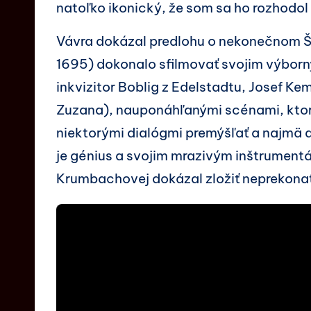
natoľko ikonický, že som sa ho rozhodol 
Vávra dokázal predlohu o nekonečnom 
1695) dokonalo sfilmovať svojim výbor
inkvizitor Boblig z Edelstadtu, Josef K
Zuzana), nauponáhľanými scénami, ktoré
niektorými dialógmi premýšľať a najmä
je génius a svojim mrazivým inštrumentá
Krumbachovej dokázal zložiť neprekonat