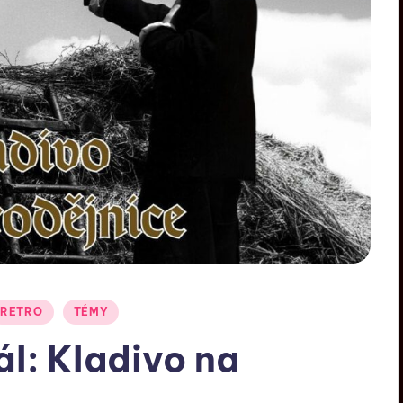
RETRO
TÉMY
ál: Kladivo na