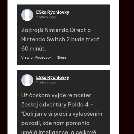
ESko Rýchlovky
1 rokov ago
Zajtrajší Nintendo Direct o
Nintendo Switch 2 bude trvať
60 minút.
View on Facebook
·
Share
ESko Rýchlovky
1 rokov ago
Už čoskoro vyjde remaster
českej adventúry Polda 4 -
"Dali jsme si práci s vylepšením
pozadí, kde nám pomohla
umělá inteligence, a celkově