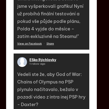
jsme vyšperkovali grafiku! Nyní
už probíhá finální testování a
pokud vše půjde podle plánu,
Polda 4 vyjde do měsíce –
zatím exkluzivně na Steamu!"
View on Facebook
·
Share
ESko Rýchlovky
1 rokov ago
Vedeli ste že, aby God of War:
Chains of Olympus na PSP
plynulo načítavalo, bežalo v
pozadí video z intra inej PSP hry
- Daxter?