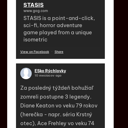
STASIS
www.gog.com
STASIS is a point-and-click,
sci-fi, horror adventure
game played from a unique
isometric
View on Facebook
·
Share
ESko Rýchlovky
10 mesiacov ago
Za posledný týždeň bohužiaľ
zomreli postupne 3 legendy.
Diane Keaton vo veku 79 rokov
(herečka - napr. séria Krstný
otec), Ace Frehley vo veku 74