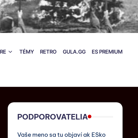
RE
TÉMY
RETRO
GULA.GG
ES PREMIUM
PODPOROVATELIA
Vaše meno sa tu objaví ak ESko