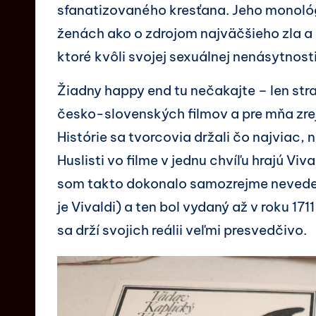
sfanatizovaného kresťana. Jeho monológ
ženách ako o zdrojom najväčšieho zla a 
ktoré kvôli svojej sexuálnej nenásytnos
Žiadny happy end tu nečakajte – len stra
česko-slovenských filmov a pre mňa zrej
Histórie sa tvorcovia držali čo najviac,
Huslisti vo filme v jednu chvíľu hrajú Vi
som takto dokonalo samozrejme nevedel
je Vivaldi) a ten bol vydaný až v roku 171
sa drží svojich reálii veľmi presvedčivo.