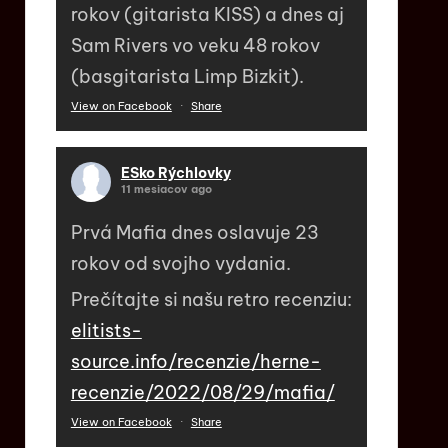
rokov (gitarista KISS) a dnes aj
Sam Rivers vo veku 48 rokov
(basgitarista Limp Bizkit).
View on Facebook
·
Share
ESko Rýchlovky
11 mesiacov ago
Prvá Mafia dnes oslavuje 23
rokov od svojho vydania.
Prečítajte si našu retro recenziu:
elitists-
source.info/recenzie/herne-
recenzie/2022/08/29/mafia/
View on Facebook
·
Share