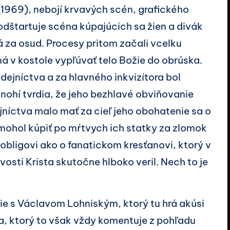
 (1969), nebojí krvavých scén, grafického
 odštartuje scéna kúpajúcich sa žien a divák
ká za osud. Procesy pritom začali vcelku
á v kostole vypľúvať telo Božie do obrúska.
dejníctva a za hlavného inkvizítora bol
nohí tvrdia, že jeho bezhlavé obviňovanie
jníctva malo mať za cieľ jeho obohatenie sa o
e mohol kúpiť po mŕtvych ich statky za zlomok
Bobligovi ako o fanatickom kresťanovi, ktorý v
osti Krista skutočne hlboko veril. Nech to je
tie s Václavom Lohniským, ktorý tu hrá akúsi
, ktorý to však vždy komentuje z pohľadu