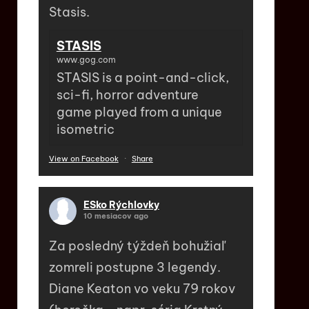
Stasis.
STASIS
www.gog.com
STASIS is a point-and-click,
sci-fi, horror adventure
game played from a unique
isometric
View on Facebook
·
Share
ESko Rýchlovky
10 mesiacov ago
Za posledný týždeň bohužiaľ
zomreli postupne 3 legendy.
Diane Keaton vo veku 79 rokov