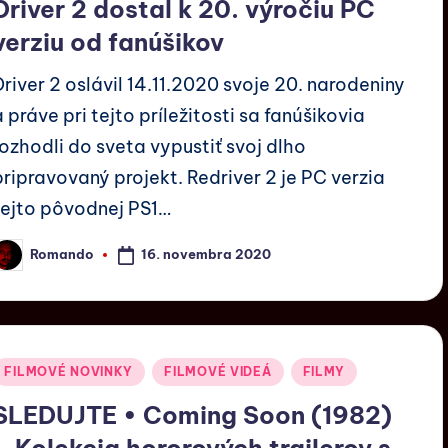
Driver 2 dostal k 20. výročiu PC
verziu od fanúšikov
Driver 2 oslávil 14.11.2020 svoje 20. narodeniny
a práve pri tejto príležitosti sa fanúšikovia
rozhodli do sveta vypustiť svoj dlho
pripravovaný projekt. Redriver 2 je PC verzia
tejto pôvodnej PS1…
16. novembra 2020
Romando
FILMOVÉ NOVINKY
FILMOVÉ VIDEÁ
FILMY
SLEDUJTE • Coming Soon (1982)
– Kolekcia hororových trailerov s