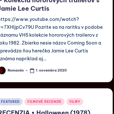
Jamie Lee Curtis
https://www.youtube.com/watch?
v=7XHIjpCv79U Pozrite sa na raritku v podobe
záznamu VHS kolekcie hororových trailerov z
roku 1982. Zbierka nesie názov Coming Soon a
sprevádza ňou herečka Jamie Lee Curtis
(známa napríklad aj…
1. novembra 2020
Romando
FEATURED
FILMOVÉ RECENZIE
FILMY
RECENZIA • Halloween (1978)