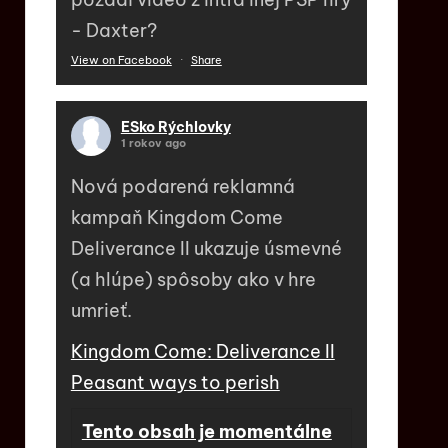
- Daxter?
View on Facebook
·
Share
ESko Rýchlovky
1 rokov ago
Nová podarená reklamná
kampaň Kingdom Come
Deliverance II ukazuje úsmevné
(a hlúpe) spôsoby ako v hre
umrieť.
Kingdom Come: Deliverance II
Peasant ways to perish
Tento obsah je momentálne