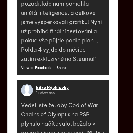
pozadí, kde nám pomohla
umělá inteligence, a celkově
jsme vyšperkovali grafiku! Nyní
už probíhá finální testování a
pokud vše půjde podle plánu,
Polda 4 vyjde do měsíce –
zatím exkluzivně na Steamu!"
View on Facebook
·
Share
ESko Rýchlovky
1 rokov ago
Vedeli ste že, aby God of War:
Chains of Olympus na PSP
plynulo načítavalo, bežalo v
pozadí video z intra inej PSP hry