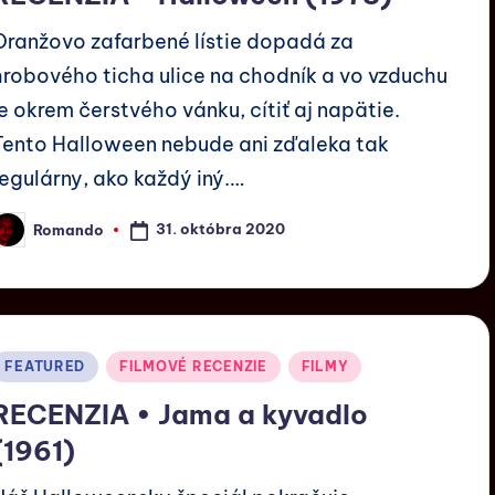
Oranžovo zafarbené lístie dopadá za
hrobového ticha ulice na chodník a vo vzduchu
je okrem čerstvého vánku, cítiť aj napätie.
Tento Halloween nebude ani zďaleka tak
regulárny, ako každý iný.…
31. októbra 2020
Romando
FEATURED
FILMOVÉ RECENZIE
FILMY
RECENZIA • Jama a kyvadlo
(1961)