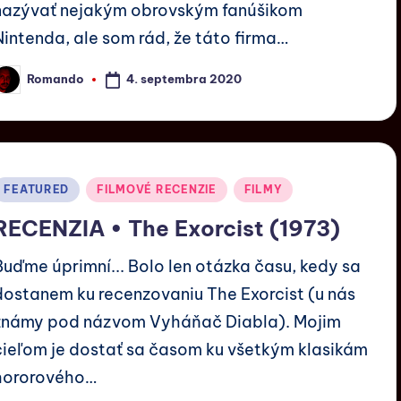
nazývať nejakým obrovským fanúšikom
Nintenda, ale som rád, že táto firma…
4. septembra 2020
Romando
FEATURED
FILMOVÉ RECENZIE
FILMY
RECENZIA • The Exorcist (1973)
Buďme úprimní... Bolo len otázka času, kedy sa
dostanem ku recenzovaniu The Exorcist (u nás
známy pod názvom Vyháňač Diabla). Mojim
cieľom je dostať sa časom ku všetkým klasikám
hororového…