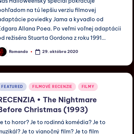
Náš Halloweensky špeciál pokračuje
pohľadom na tú lepšiu verziu filmovej
adaptácie poviedky Jama a kyvadlo od
Edgara Allana Poea. Po veľmi voľnej adaptácii
od režiséra Stuarta Gordona z roku 1991…
29. októbra 2020
Romando
FEATURED
FILMOVÉ RECENZIE
FILMY
RECENZIA • The Nightmare
Before Christmas (1993)
Je to horor? Je to rodinná komédia? Je to
muzikál? Je to vianočný film? Je to film