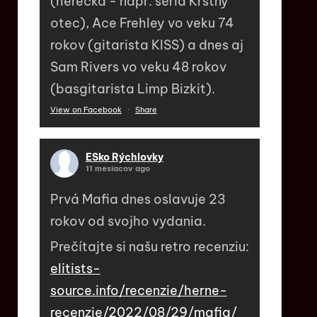
(herečka - napr. séria Krstný
otec), Ace Frehley vo veku 74
rokov (gitarista KISS) a dnes aj
Sam Rivers vo veku 48 rokov
(basgitarista Limp Bizkit).
View on Facebook
·
Share
ESko Rýchlovky
11 mesiacov ago
Prvá Mafia dnes oslavuje 23
rokov od svojho vydania.
Prečítajte si našu retro recenziu:
elitists-
source.info/recenzie/herne-
recenzie/2022/08/29/mafia/