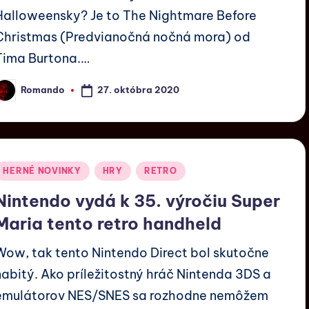
Halloweensky? Je to The Nightmare Before
Christmas (Predvianočná nočná mora) od
Tima Burtona.…
27. októbra 2020
Romando
HERNÉ NOVINKY
HRY
RETRO
Nintendo vydá k 35. výročiu Super
Maria tento retro handheld
Wow, tak tento Nintendo Direct bol skutočne
nabitý. Ako príležitostný hráč Nintenda 3DS a
emulátorov NES/SNES sa rozhodne nemôžem