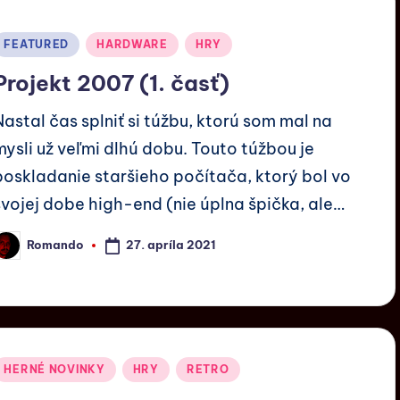
FEATURED
HARDWARE
HRY
Projekt 2007 (1. časť)
Nastal čas splniť si túžbu, ktorú som mal na
mysli už veľmi dlhú dobu. Touto túžbou je
poskladanie staršieho počítača, ktorý bol vo
svojej dobe high-end (nie úplna špička, ale…
27. apríla 2021
Romando
HERNÉ NOVINKY
HRY
RETRO