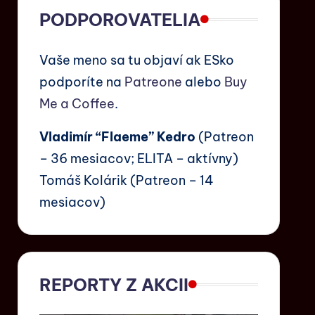
PODPOROVATELIA
Vaše meno sa tu objaví ak ESko
podporíte na
Patreone
alebo
Buy
Me a Coffee
.
Vladimír “Flaeme” Kedro
(Patreon
– 36 mesiacov; ELITA – aktívny)
Tomáš Kolárik (Patreon – 14
mesiacov)
REPORTY Z AKCII