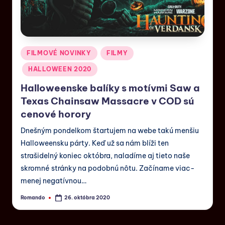
FILMOVÉ NOVINKY
FILMY
HALLOWEEN 2020
Halloweenske balíky s motívmi Saw a
Texas Chainsaw Massacre v COD sú
cenové horory
Dnešným pondelkom štartujem na webe takú menšiu
Halloweensku párty. Keď už sa nám blíži ten
strašidelný koniec októbra, naladíme aj tieto naše
skromné stránky na podobnú nôtu. Začíname viac-
menej negatívnou…
Romando
26. októbra 2020