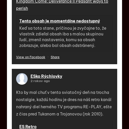
Kingdom Come: Deliverance II Peasant ways to
perish
Tento obsah je momentálne nedostupný
Keď sa toto stane, príčinou je zvyčajne to, že
vlastník zdieľal obsah iba s malou skupinou
ľudí, zmenil nastavenia, komu sa obsah
zobrazuje, alebo bol obsah odstránený.
View on Facebook
·
Share
ESko Rýchlovky
2 rokov ago
Kto by mal chuť v tento sviatočný deň na trocha
nostalgie, každú hodinu je dnes na náš retro kanál
nahraný diel herného TV programu RE-PLAY, ešte
z čias pred Tukanom a Trojanovou (rok 2010).
ES Retro