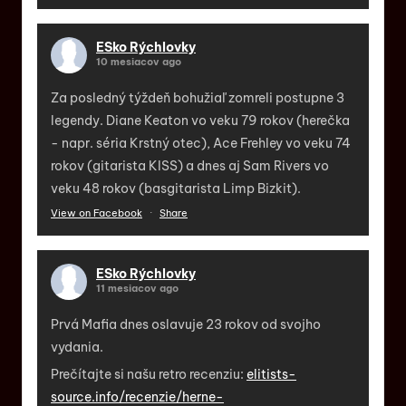
ESko Rýchlovky
10 mesiacov ago
Za posledný týždeň bohužiaľ zomreli postupne 3
legendy. Diane Keaton vo veku 79 rokov (herečka
- napr. séria Krstný otec), Ace Frehley vo veku 74
rokov (gitarista KISS) a dnes aj Sam Rivers vo
veku 48 rokov (basgitarista Limp Bizkit).
View on Facebook
·
Share
ESko Rýchlovky
11 mesiacov ago
Prvá Mafia dnes oslavuje 23 rokov od svojho
vydania.
Prečítajte si našu retro recenziu:
elitists-
source.info/recenzie/herne-