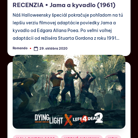
RECENZIA • Jama a kyvadlo (1961)
Náš Halloweensky špeciál pokračuje pohľadom na tú
lepšiu verziu filmovej adaptácie poviedky Jama a
kyvadlo od Edgara Allana Poea. Po veľmi voľnej
adaptácii od režiséra Stuarta Gordona z roku 1991…
Romando
29. októbra 2020