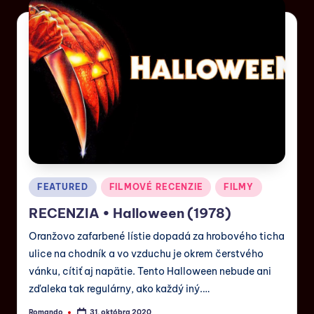
FEATURED
FILMOVÉ RECENZIE
FILMY
RECENZIA • Halloween (1978)
Oranžovo zafarbené lístie dopadá za hrobového ticha
ulice na chodník a vo vzduchu je okrem čerstvého
vánku, cítiť aj napätie. Tento Halloween nebude ani
zďaleka tak regulárny, ako každý iný.…
Romando
31. októbra 2020