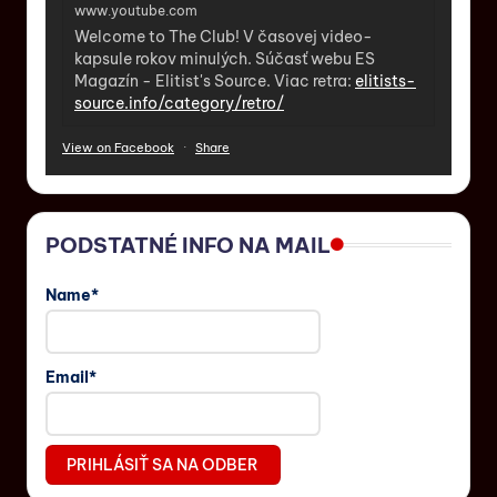
www.youtube.com
Welcome to The Club! V časovej video-
kapsule rokov minulých. Súčasť webu ES
Magazín - Elitist's Source. Viac retra:
elitists-
source.info/category/retro/
View on Facebook
·
Share
PODSTATNÉ INFO NA MAIL
Name*
Email*