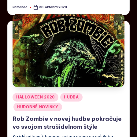
Romando
30. októbra 2020
HALLOWEEN 2020
HUDBA
HUDOBNÉ NOVINKY
Rob Zombie v novej hudbe pokračuje
vo svojom strašidelnom štýle
Každý milovník hororov zrejme dobre pozná Roba