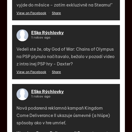
vyjde do měsíce – zatím exkluzivně na Steamu!"
View on Facebook
·
Share
ESko Rýchlovky
1 rokov ago
Vedeli ste že, aby God of War: Chains of Olympus
na PSP plynulo načítavalo, bežalo v pozadí video
z intra inej PSP hry - Daxter?
View on Facebook
·
Share
ESko Rýchlovky
1 rokov ago
Nová podarená reklamná kampaň Kingdom
Come Deliverance II ukazuje úsmevné (a hlúpe)
spôsoby ako v hre umrieť.