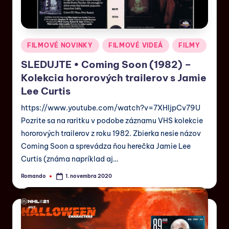
FILMOVÉ NOVINKY
FILMOVÉ VIDEÁ
FILMY
SLEDUJTE • Coming Soon (1982) –
Kolekcia hororových trailerov s Jamie
Lee Curtis
https://www.youtube.com/watch?v=7XHIjpCv79U
Pozrite sa na raritku v podobe záznamu VHS kolekcie
hororových trailerov z roku 1982. Zbierka nesie názov
Coming Soon a sprevádza ňou herečka Jamie Lee
Curtis (známa napríklad aj…
Romando
1. novembra 2020