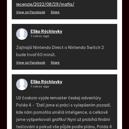
recenzie/2022/08/29/mafia/
View on Facebook
·
Share
ESko Rýchlovky
1 rokov ago
Zajtrajší Nintendo Direct o Nintendo Switch 2
bude trvať 60 minút.
View on Facebook
·
Share
ESko Rýchlovky
1 rokov ago
Už čoskoro vyjde remaster českej adventúry
Polda 4 - "Dali jsme si práci s vylepšením pozadí,
kde nám pomohla umělá inteligence, a celkově
jsme vyšperkovali grafiku! Nyní už probíhá finální
testování a pokud vše půjde podle plánu, Polda 4