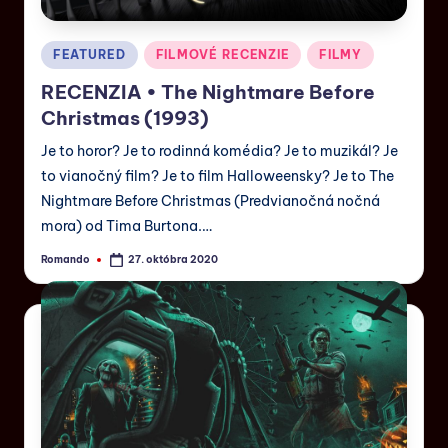
FEATURED
FILMOVÉ RECENZIE
FILMY
RECENZIA • The Nightmare Before
Christmas (1993)
Je to horor? Je to rodinná komédia? Je to muzikál? Je
to vianočný film? Je to film Halloweensky? Je to The
Nightmare Before Christmas (Predvianočná nočná
mora) od Tima Burtona.…
Romando
27. októbra 2020