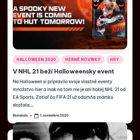
HALLOWEEN 2020
HERNÉ NOVINKY
HRY
V NHL 21 beží Halloweensky event
Na Halloween si pripravilo svoje vlastné eventy
množstvo hier a inak na tom nie je ani hokej NHL 21 od
EA Sports. Zatiaľ čo FIFA 21 už odomňa známku
dostala,…
Romando
1. novembra 2020