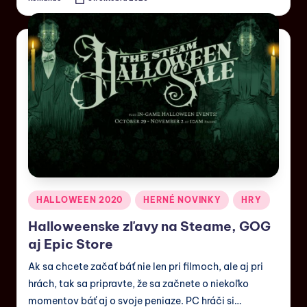
HALLOWEEN 2020
HERNÉ NOVINKY
HRY
Halloweenske zľavy na Steame, GOG
aj Epic Store
Ak sa chcete začať báť nie len pri filmoch, ale aj pri
hrách, tak sa pripravte, že sa začnete o niekoľko
momentov báť aj o svoje peniaze. PC hráči si…