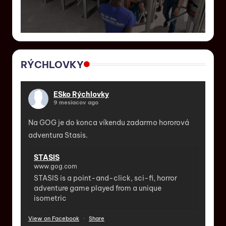
RÝCHLOVKY
ESko Rýchlovky
9 mesiacov ago
Na GOG je do konca víkendu zadarmo hororová
adventura Stasis.
STASIS
www.gog.com
STASIS is a point-and-click, sci-fi, horror
adventure game played from a unique
isometric
View on Facebook
·
Share