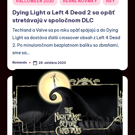
HALLOWEEN 2020
HERNÉ NOVINKY
HRY
Dying Light a Left 4 Dead 2 sa opäť
stretávajú v spoločnom DLC
Techland a Valve sa po roku opäť spájajú a do Dying
Light sa dostáva ďalší crossover obsah z Left 4 Dead
2. Po minuloročnom bezplatnom balíku so zbraňami,
sme sa…
Romando
28. októbra 2020