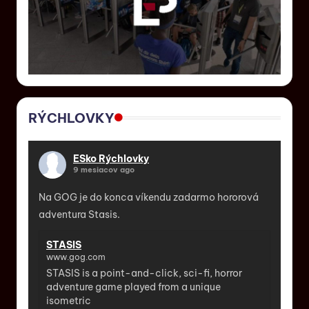
RÝCHLOVKY
ESko Rýchlovky
9 mesiacov ago
Na GOG je do konca víkendu zadarmo hororová
adventura Stasis.
STASIS
www.gog.com
STASIS is a point-and-click, sci-fi, horror
adventure game played from a unique
isometric