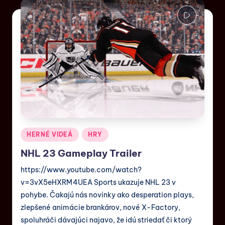
HERNÉ VIDEÁ
HRY
NHL 23 Gameplay Trailer
https://www.youtube.com/watch?
v=3vX5eHXRM4UEA Sports ukazuje NHL 23 v
pohybe. Čakajú nás novinky ako desperation plays,
zlepšené animácie brankárov, nové X-Factory,
spoluhráči dávajúci najavo, že idú striedať či ktorý