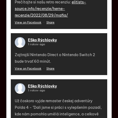
Prečítajte si našu retro recenziu:
elitists-
source.info/recenzie/herne-
recenzie/2022/08/29/mafia/
View on Facebook
·
Share
ESko Rýchlovky
1 rokov ago
Zajtrajší Nintendo Direct o Nintendo Switch 2
bude trvať 60 minút.
View on Facebook
·
Share
ESko Rýchlovky
1 rokov ago
Už čoskoro vyjde remaster českej adventúry
Polda 4 - "Dali jsme si práci s vylepšením pozadí,
kde nám pomohla umělá inteligence, a celkově