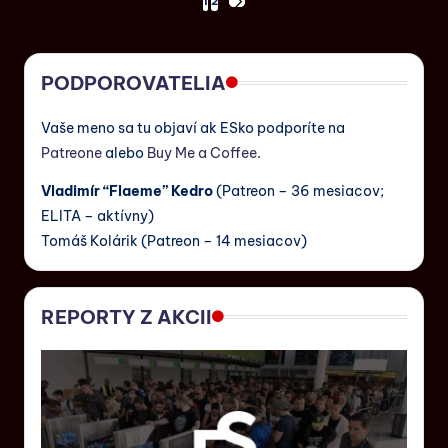
1
2
PODPOROVATELIA
Vaše meno sa tu objaví ak ESko podporíte na
Patreone
alebo
Buy Me a Coffee
.
Vladimír “Flaeme” Kedro
(Patreon – 36 mesiacov;
ELITA – aktívny)
Tomáš Kolárik (Patreon – 14 mesiacov)
REPORTY Z AKCII