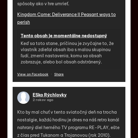
spôsoby ako v hre umrieť.
Kingdom Come: Deliverance II Peasant ways to
perish
Tento obsah je momentálne nedostupný
Keď sa toto stane, príčinou je zvyčajne to, že
vlastník zdieľal obsah iba s malou skupinou
ľudí, zmenil nastavenia, komu sa obsah
zobrazuje, alebo bol obsah odstránený.
View on Facebook
·
Share
ESko Rýchlovky
2 rokov ago
Kto by mal chuť v tento sviatočný deň na trocha
nostalgie, každú hodinu je dnes na náš retro kanál
nahraný diel herného TV programu RE-PLAY, ešte
z čias pred Tukanom a Trojanovou (rok 2010).