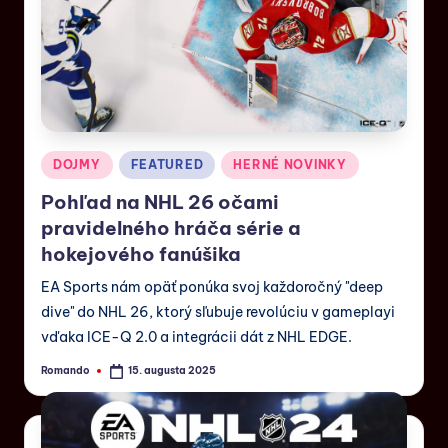
DOJMY
FEATURED
HERNÉ NOVINKY
Pohľad na NHL 26 očami
pravidelného hráča série a
hokejového fanúšika
EA Sports nám opäť ponúka svoj každoročný "deep
dive" do NHL 26, ktorý sľubuje revolúciu v gameplayi
vďaka ICE-Q 2.0 a integrácii dát z NHL EDGE.
Romando
15. augusta 2025