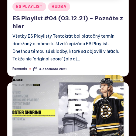
ES PLAYLIST
HUDBA
ES Playlist #04 (03.12.21) – Poznáte z
hier
Všetky ES Playlisty Tentokrát bol piatočný termín
dodržaný a máme tu štvrtú epizódu ES Playlist.
Dnešnou témou sú skladby, ktoré sa objavili v hrách.
Takže nie "original score" (ale aj…
Romando
3. decembra 2021