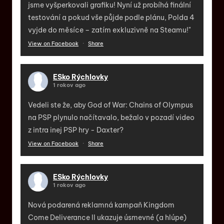
jsme vyšperkovali grafiku! Nyní už probíhá finální
testování a pokud vše půjde podle plánu, Polda 4
vyjde do měsíce – zatím exkluzivně na Steamu!"
View on Facebook
·
Share
ESko Rýchlovky
1 rokov ago
Vedeli ste že, aby God of War: Chains of Olympus
na PSP plynulo načítavalo, bežalo v pozadí video
z intra inej PSP hry - Daxter?
View on Facebook
·
Share
ESko Rýchlovky
1 rokov ago
Nová podarená reklamná kampaň Kingdom
Come Deliverance II ukazuje úsmevné (a hlúpe)