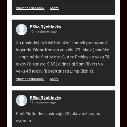
View on Facebook
·
Share
ESko Rýchlovky
10 mesiacov ago
Za posledný týždeň bohužiaľ zomreli postupne 3
legendy. Diane Keaton vo veku 79 rokov (herečka
- napr. séria Krstný otec), Ace Frehley vo veku 74
rokov (gitarista KISS) a dnes aj Sam Rivers vo
veku 48 rokov (basgitarista Limp Bizkit).
View on Facebook
·
Share
ESko Rýchlovky
11 mesiacov ago
Prvá Mafia dnes oslavuje 23 rokov od svojho
vydania.