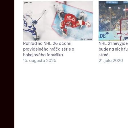
Pohľad na NHL 26 očami
NHL 21 nevyjde
pravidelného hráča série a
bude na nich fu
hokejového fanúšika
staré
15. augusta 2025
21. júla 2020