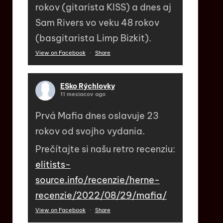
rokov (gitarista KISS) a dnes aj
Sam Rivers vo veku 48 rokov
(basgitarista Limp Bizkit).
View on Facebook
·
Share
ESko Rýchlovky
11 mesiacov ago
Prvá Mafia dnes oslavuje 23
rokov od svojho vydania.
Prečítajte si našu retro recenziu:
elitists-
source.info/recenzie/herne-
recenzie/2022/08/29/mafia/
View on Facebook
·
Share