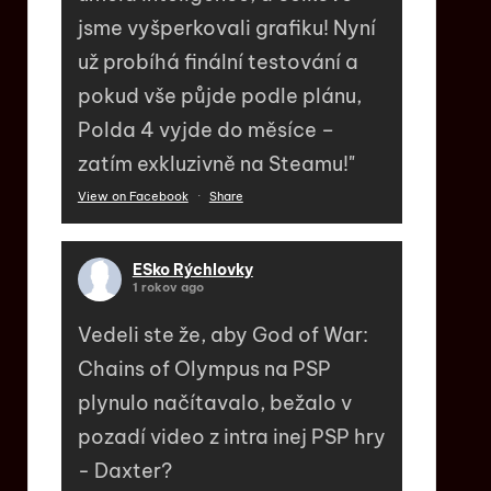
jsme vyšperkovali grafiku! Nyní
už probíhá finální testování a
pokud vše půjde podle plánu,
Polda 4 vyjde do měsíce –
zatím exkluzivně na Steamu!"
View on Facebook
·
Share
ESko Rýchlovky
1 rokov ago
Vedeli ste že, aby God of War:
Chains of Olympus na PSP
plynulo načítavalo, bežalo v
pozadí video z intra inej PSP hry
- Daxter?