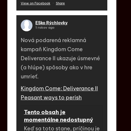
View on Facebook
·
Share
ESko Rýchlovky
1 rokov ago
Nová podarená reklamná
kampaň Kingdom Come
Deliverance II ukazuje úsmevné
(a hlúpe) spôsoby ako v hre
umrieť.
Kingdom Come: Deliverance II
Peasant ways to perish
Tento obsah je
momentálne nedostupný
Keď sa toto stane, príčinou je