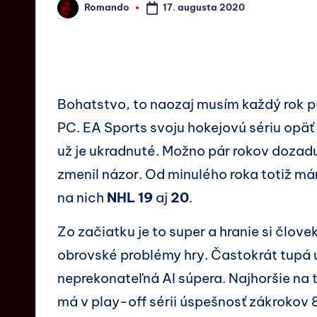
17. augusta 2020
Romando
Bohatstvo, to naozaj musím každý rok pís
PC. EA Sports svoju hokejovú sériu opä
už je ukradnuté. Možno pár rokov dozad
zmenil názor. Od minulého roka totiž má
na nich
NHL 19
aj
20
.
Zo začiatku je to super a hranie si člov
obrovské problémy hry. Častokrát tupá 
neprekonateľná AI súpera. Najhoršie na 
má v play-off sérii úspešnosť zákrokov