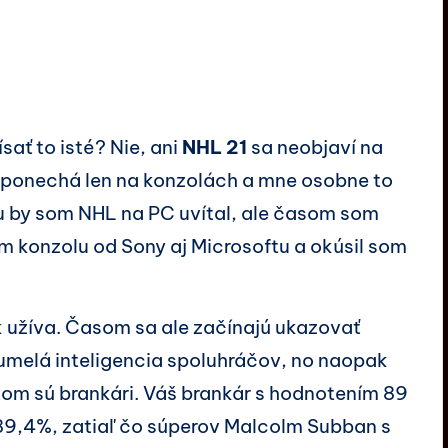
ať to isté? Nie, ani
NHL 21
sa neobjaví na
ť ponechá len na konzolách a mne osobne to
u by som NHL na PC uvítal, ale časom som
m konzolu od Sony aj Microsoftu a okúsil som
ek užíva. Časom sa ale začínajú ukazovať
umelá inteligencia spoluhráčov, no naopak
tom sú brankári. Váš brankár s hodnotením 89
 89,4%, zatiaľ čo súperov Malcolm Subban s