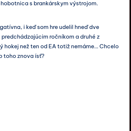
chobotnica s brankárskym výstrojom.
gatívna, i keď som hre udelil hneď dve
 s predchádzajúcim ročníkom a druhé z
Iný hokej než ten od EA totiž nemáme… Chcelo
o toho znova ísť?