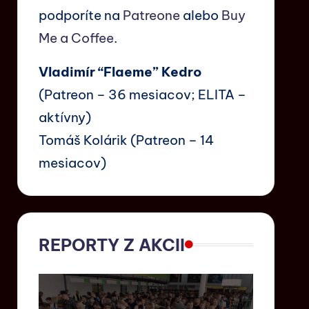
podporíte na
Patreone
alebo
Buy
Me a Coffee
.
Vladimír “Flaeme” Kedro
(Patreon – 36 mesiacov; ELITA –
aktívny)
Tomáš Kolárik (Patreon – 14
mesiacov)
REPORTY Z AKCII