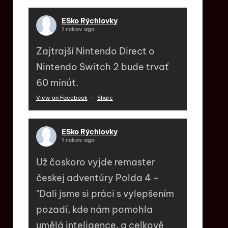
ESko Rýchlovky
1 rokov ago
Zajtrajší Nintendo Direct o
Nintendo Switch 2 bude trvať
60 minút.
View on Facebook
·
Share
ESko Rýchlovky
1 rokov ago
Už čoskoro vyjde remaster
českej adventúry Polda 4 -
"Dali jsme si práci s vylepšením
pozadí, kde nám pomohla
umělá inteligence, a celkově