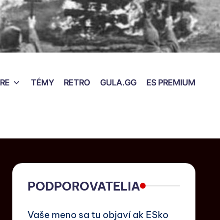
RE
TÉMY
RETRO
GULA.GG
ES PREMIUM
PODPOROVATELIA
Vaše meno sa tu objaví ak ESko