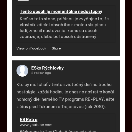
Tento obsah je momentálne nedostupný
Keď sa toto stane, príčinou je zvyčajne to, že
vlastník zdieľal obsah iba s malou skupinou
ľudí, zmenil nastavenia, komu sa obsah
zobrazuje, alebo bol obsah odstránený.
View on Facebook
·
Share
ESko Rýchlovky
2 rokov ago
Kto by mal chuť v tento sviatočný deň na trocha
nostalgie, každú hodinu je dnes na náš retro kanál
nahraný diel herného TV programu RE-PLAY, ešte
z čias pred Tukanom a Trojanovou (rok 2010).
ES Retro
www.youtube.com
Welcome to The Club! V časovej video-