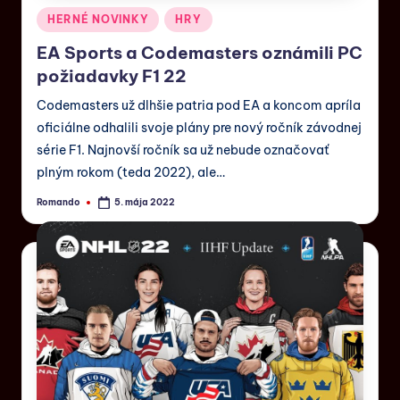
HERNÉ NOVINKY
HRY
EA Sports a Codemasters oznámili PC
požiadavky F1 22
Codemasters už dlhšie patria pod EA a koncom apríla
oficiálne odhalili svoje plány pre nový ročník závodnej
série F1. Najnovší ročník sa už nebude označovať
plným rokom (teda 2022), ale…
Romando
5. mája 2022