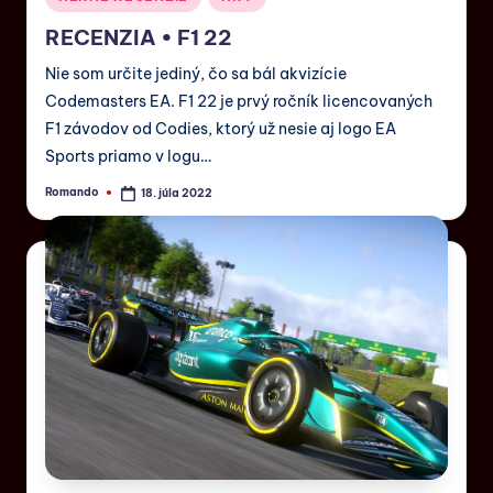
RECENZIA • F1 22
Nie som určite jediný, čo sa bál akvizície
Codemasters EA. F1 22 je prvý ročník licencovaných
F1 závodov od Codies, ktorý už nesie aj logo EA
Sports priamo v logu…
Romando
18. júla 2022