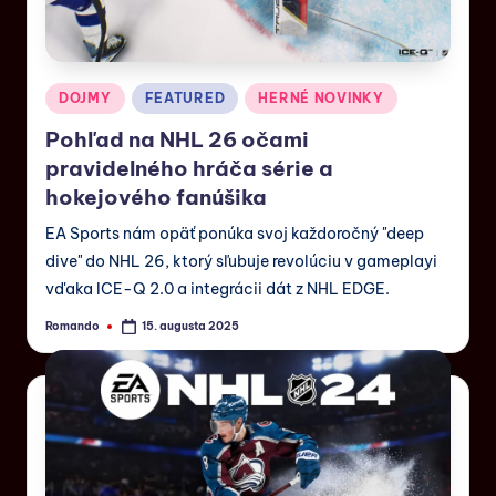
DOJMY
FEATURED
HERNÉ NOVINKY
Pohľad na NHL 26 očami
pravidelného hráča série a
hokejového fanúšika
EA Sports nám opäť ponúka svoj každoročný "deep
dive" do NHL 26, ktorý sľubuje revolúciu v gameplayi
vďaka ICE-Q 2.0 a integrácii dát z NHL EDGE.
Romando
15. augusta 2025