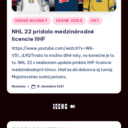
HERNÉ NOVINKY
HERNÉ VIDEÁ
HRY
NHL 22 pridalo medzinárodné
licencie IIHF
https://www.youtube.com/watch?v=WA-
V51_dJfQTrvalo to možno dlhé roky, no konečne je to
tu. NHL 22 v nedávnom update pridalo IIHF licencie
medzinárodných tímov. Hrať sa dá dokonca aj turnaj
Majstrovstiev sveta juniorov.
Romando
15. decembra 2021
1
2
3
…
5