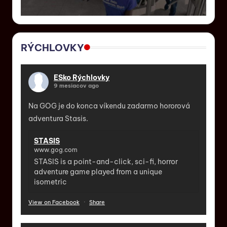
RÝCHLOVKY
ESko Rýchlovky
9 mesiacov ago
Na GOG je do konca víkendu zadarmo hororová
adventura Stasis.
STASIS
www.gog.com
STASIS is a point-and-click, sci-fi, horror
adventure game played from a unique
isometric
View on Facebook
·
Share