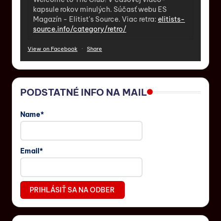
kapsule rokov minulých. Súčasť webu ES
Magazín - Elitist's Source. Viac retra:
elitists-
source.info/category/retro/
View on Facebook
·
Share
PODSTATNÉ INFO NA MAIL
Name*
Email*