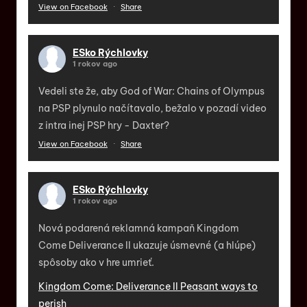
View on Facebook
·
Share
ESko Rýchlovky
1 rokov ago
Vedeli ste že, aby God of War: Chains of Olympus
na PSP plynulo načítavalo, bežalo v pozadí video
z intra inej PSP hry - Daxter?
View on Facebook
·
Share
ESko Rýchlovky
1 rokov ago
Nová podarená reklamná kampaň Kingdom
Come Deliverance II ukazuje úsmevné (a hlúpe)
spôsoby ako v hre umrieť.
Kingdom Come: Deliverance II Peasant ways to
perish