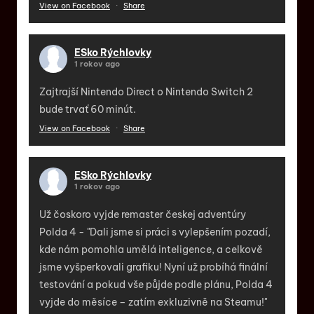
View on Facebook
·
Share
ESko Rýchlovky
1 rokov ago
Zajtrajší Nintendo Direct o Nintendo Switch 2
bude trvať 60 minút.
View on Facebook
·
Share
ESko Rýchlovky
1 rokov ago
Už čoskoro vyjde remaster českej adventúry
Polda 4 - "Dali jsme si práci s vylepšením pozadí,
kde nám pomohla umělá inteligence, a celkově
jsme vyšperkovali grafiku! Nyní už probíhá finální
testování a pokud vše půjde podle plánu, Polda 4
vyjde do měsíce – zatím exkluzivně na Steamu!"