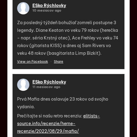
ESko Rýchlovky
10 mesiacov ago
Za posledný týždeň bohužiaľ zomreli postupne 3
legendy. Diane Keaton vo veku 79 rokov (herečka
- napr. séria Krstný otec), Ace Frehley vo veku 74
rokov (gitarista KISS) a dnes aj Sam Rivers vo
veku 48 rokov (basgitarista Limp Bizkit).
View on Facebook
·
Share
ESko Rýchlovky
11 mesiacov ago
Prvá Mafia dnes oslavuje 23 rokov od svojho
vydania.
Prečítajte si našu retro recenziu:
elitists-
source.info/recenzie/herne-
recenzie/2022/08/29/mafia/