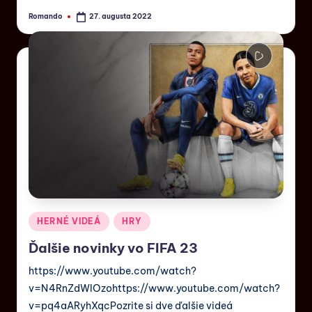
Romando
27. augusta 2022
HERNÉ VIDEÁ
HRY
Ďalšie novinky vo FIFA 23
https://www.youtube.com/watch?
v=N4RnZdWIOzohttps://www.youtube.com/watch?
v=pq4aARyhXqcPozrite si dve ďalšie videá