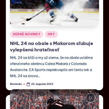
HERNÉ NOVINKY
HRY
NHL 24 na obale s Makarom sľubuje
vylepšenú hrateľnosť
NHL 24 sa blíži a my už vieme, že na obale uvidíme
ofenzívneho obráncu Calea Makara z Colorada
Avalanche. EA Sports neprekvapilo ani tento rok a
NHL 24 sa znova…
Romando
20. augusta 2023