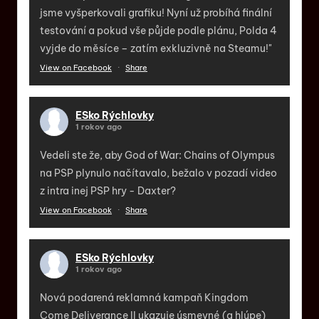
jsme vyšperkovali grafiku! Nyní už probíhá finální
testování a pokud vše půjde podle plánu, Polda 4
vyjde do měsíce – zatím exkluzivně na Steamu!"
View on Facebook
·
Share
ESko Rýchlovky
1 rokov ago
Vedeli ste že, aby God of War: Chains of Olympus
na PSP plynulo načítavalo, bežalo v pozadí video
z intra inej PSP hry - Daxter?
View on Facebook
·
Share
ESko Rýchlovky
1 rokov ago
Nová podarená reklamná kampaň Kingdom
Come Deliverance II ukazuje úsmevné (a hlúpe)