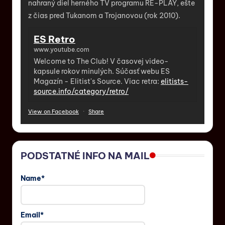
nahraný diel herného TV programu RE-PLAY, ešte
z čias pred Tukanom a Trojanovou (rok 2010).
ES Retro
www.youtube.com
Welcome to The Club! V časovej video-
kapsule rokov minulých. Súčasť webu ES
Magazín - Elitist's Source. Viac retra:
elitists-
source.info/category/retro/
View on Facebook
·
Share
PODSTATNÉ INFO NA MAIL
Name*
Email*