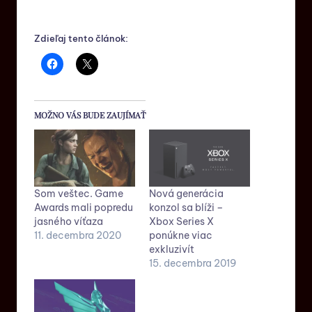
Zdieľaj tento článok:
MOŽNO VÁS BUDE ZAUJÍMAŤ
Som veštec. Game
Nová generácia
Awards mali popredu
konzol sa blíži –
jasného víťaza
Xbox Series X
11. decembra 2020
ponúkne viac
exkluzivít
15. decembra 2019