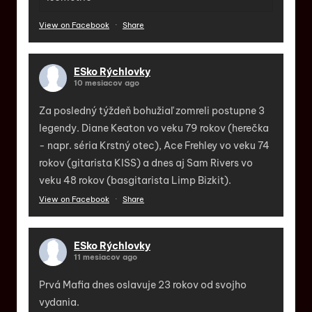
View on Facebook
·
Share
ESko Rýchlovky
10 mesiacov ago
Za posledný týždeň bohužiaľ zomreli postupne 3
legendy. Diane Keaton vo veku 79 rokov (herečka
- napr. séria Krstný otec), Ace Frehley vo veku 74
rokov (gitarista KISS) a dnes aj Sam Rivers vo
veku 48 rokov (basgitarista Limp Bizkit).
View on Facebook
·
Share
ESko Rýchlovky
11 mesiacov ago
Prvá Mafia dnes oslavuje 23 rokov od svojho
vydania.