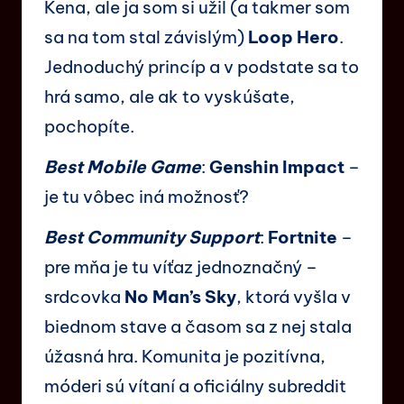
Kena, ale ja som si užil (a takmer som
sa na tom stal závislým)
Loop Hero
.
Jednoduchý princíp a v podstate sa to
hrá samo, ale ak to vyskúšate,
pochopíte.
Best Mobile Game
:
Genshin Impact
–
je tu vôbec iná možnosť?
Best Community Support
:
Fortnite
–
pre mňa je tu víťaz jednoznačný –
srdcovka
No Man’s Sky
, ktorá vyšla v
biednom stave a časom sa z nej stala
úžasná hra. Komunita je pozitívna,
móderi sú vítaní a oficiálny subreddit