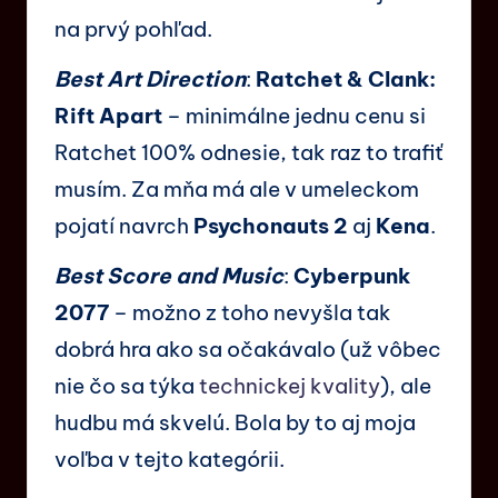
na prvý pohľad.
Best Art Direction
:
Ratchet & Clank:
Rift Apart
– minimálne jednu cenu si
Ratchet 100% odnesie, tak raz to trafiť
musím. Za mňa má ale v umeleckom
pojatí navrch
Psychonauts 2
aj
Kena
.
Best Score and Music
:
Cyberpunk
2077
– možno z toho nevyšla tak
dobrá hra ako sa očakávalo (už vôbec
nie čo sa týka
technickej kvality
), ale
hudbu má skvelú. Bola by to aj moja
voľba v tejto kategórii.