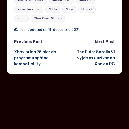
Ratchet and Clank
Resident Evil
Returnal
Riders Republic
Sable
Sony
Ubisoft
Xbox
Xbox Game Studios
Last updated on 11. decembra 2021
Previous Post
Next Post
Xbox pridá 76 hier do
The Elder Scrolls VI
programu spätnej
vyjde exkluzívne na
kompatibility
Xbox a PC