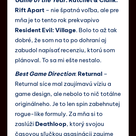
Rift Apart
– nie špatná voľba, ale pre
mňa je to tento rok prekvapivo
Resident Evil: Village
. Bolo to až tak
dobré, že som na to po dohraní aj
zabudol napísať recenziu, ktorú som
plánoval. To sa mi ešte nestalo.
Best Game Direction
:
Returnal
–
Returnal síce mal zaujímavú víziu a
game design, ale nebolo to nič totálne
originálneho. Je to len spin zabehnutej
rogue-like formuly. Za mňa si to
zaslúži
Deathloop
, ktorý svojou
časovou sľučkou asasinácii zaujme