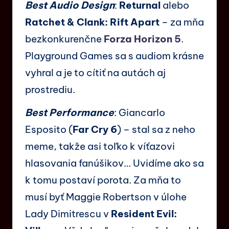
Best Audio Design
:
Returnal
alebo
Ratchet & Clank: Rift Apart
– za mňa
bezkonkurenčne
Forza Horizon 5
.
Playground Games sa s audiom krásne
vyhral a je to cítiť na autách aj
prostrediu.
Best Performance
: Giancarlo
Esposito (
Far Cry 6
) – stal sa z neho
meme, takže asi toľko k víťazovi
hlasovania fanúšikov… Uvidíme ako sa
k tomu postaví porota. Za mňa to
musí byť Maggie Robertson v úlohe
Lady Dimitrescu v
Resident Evil: