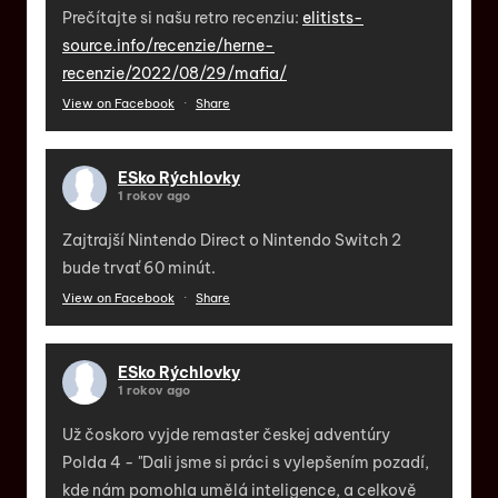
Prečítajte si našu retro recenziu:
elitists-
source.info/recenzie/herne-
recenzie/2022/08/29/mafia/
View on Facebook
·
Share
ESko Rýchlovky
1 rokov ago
Zajtrajší Nintendo Direct o Nintendo Switch 2
bude trvať 60 minút.
View on Facebook
·
Share
ESko Rýchlovky
1 rokov ago
Už čoskoro vyjde remaster českej adventúry
Polda 4 - "Dali jsme si práci s vylepšením pozadí,
kde nám pomohla umělá inteligence, a celkově