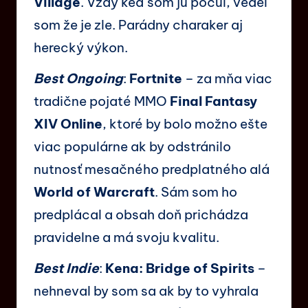
Village
. Vždy keď som ju počul, vedel
som že je zle. Parádny charaker aj
herecký výkon.
Best Ongoing
:
Fortnite
– za mňa viac
tradične pojaté MMO
Final Fantasy
XIV Online
, ktoré by bolo možno ešte
viac populárne ak by odstránilo
nutnosť mesačného predplatného alá
World of Warcraft
. Sám som ho
predplácal a obsah doň prichádza
pravidelne a má svoju kvalitu.
Best Indie
:
Kena: Bridge of Spirits
–
nehneval by som sa ak by to vyhrala