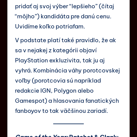
pridať aj svoj výber “lepšieho” (čítaj
“môjho”) kandidáta pre danú cenu.
Uvidíme koľko potriafam.
V podstate platí také pravidlo, že ak
sa v nejakej z kategórii objaví
PlayStation exkluzivita, tak ju aj
vyhrá. Kombinácia váhy porotcovskej
voľby (porotcovia sú napríklad
redakcie IGN, Polygon alebo
Gamespot) a hlasovania fanatických
fanboyov to tak väčšinou zariadí.
Game of the Year:
Ratchet & Clank: