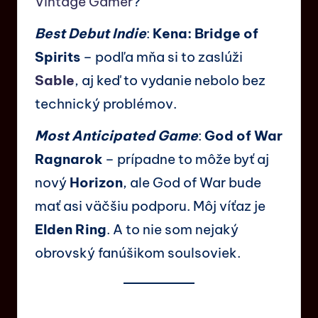
Vintage Gamer
?
Best Debut Indie
:
Kena: Bridge of
Spirits
– podľa mňa si to zaslúži
Sable
, aj keď to vydanie nebolo bez
technický problémov.
Most Anticipated Game
:
God of War
Ragnarok
– prípadne to môže byť aj
nový
Horizon
, ale God of War bude
mať asi väčšiu podporu. Môj víťaz je
Elden Ring
. A to nie som nejaký
obrovský fanúšikom soulsoviek.