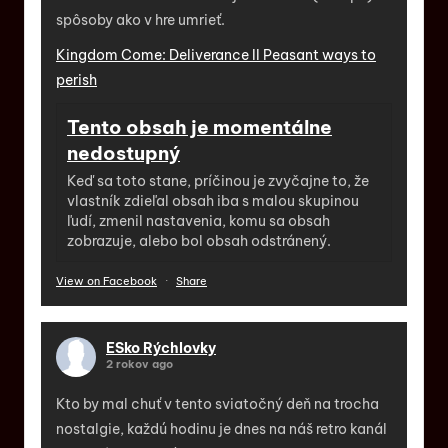
spôsoby ako v hre umrieť.
Kingdom Come: Deliverance II Peasant ways to
perish
Tento obsah je momentálne
nedostupný
Keď sa toto stane, príčinou je zvyčajne to, že
vlastník zdieľal obsah iba s malou skupinou
ľudí, zmenil nastavenia, komu sa obsah
zobrazuje, alebo bol obsah odstránený.
View on Facebook
·
Share
ESko Rýchlovky
2 rokov ago
Kto by mal chuť v tento sviatočný deň na trocha
nostalgie, každú hodinu je dnes na náš retro kanál