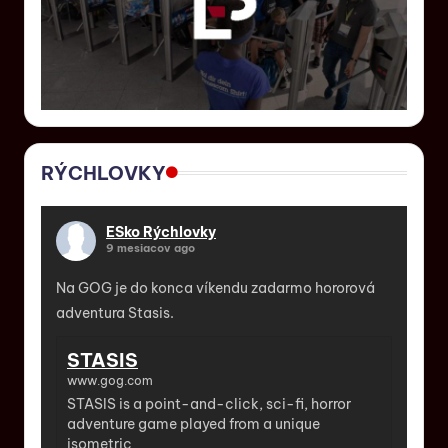
RÝCHLOVKY
ESko Rýchlovky
9 mesiacov ago
Na GOG je do konca víkendu zadarmo hororová
adventura Stasis.
STASIS
www.gog.com
STASIS is a point-and-click, sci-fi, horror
adventure game played from a unique
isometric