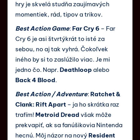
hry je skvelá studňa zaujímavých
momentiek, rád, tipov a trikov.
Best Action Game
:
Far Cry 6
– Far
Cry 6 je asi štvrtýkrát to isté za
sebou, no aj tak vyhrá. Čokoľvek
iného by si to zaslúžilo viac. Je mi
jedno čo. Napr.
Deathloop
alebo
Back 4 Blood
.
Best Action / Adventure
:
Ratchet &
Clank: Rift Apart
– ja ho skrátka raz
trafím!
Metroid Dread
však môže
prekvapiť, ak sa fanúšikovia Nintenda
hecnú. Môj názor na nový
Resident