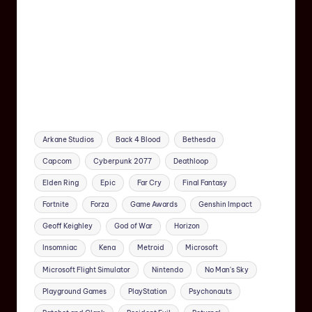
Arkane Studios
Back 4 Blood
Bethesda
Capcom
Cyberpunk 2077
Deathloop
Elden Ring
Epic
Far Cry
Final Fantasy
Fortnite
Forza
Game Awards
Genshin Impact
Geoff Keighley
God of War
Horizon
Insomniac
Kena
Metroid
Microsoft
Microsoft Flight Simulator
Nintendo
No Man's Sky
Playground Games
PlayStation
Psychonauts