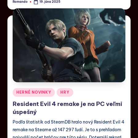
Romando
19. júna 2025
HERNÉ NOVINKY
HRY
Resident Evil 4 remake je na PC veľmi
úspešný
Podľa štatistík od SteamDB hralo nový Resident Evil 4
remake na Steame až 147 297 ľudí. Je to s prehľadom
najvyšší počet hráčov pre túto sériu. Doterajší rekord