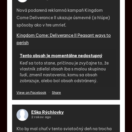
Nová podarená reklamná kampaň Kingdom
Come Deliverance II ukazuje úsmevné (a hlúpe)
spôsoby ako v hre umrieť.
Kingdom Come: Deliverance II Peasant ways to
perish
Tento obsah je momentálne nedostupný
Keď sa toto stane, príčinou je zvyčajne to, že
vlastník zdieľal obsah iba s malou skupinou
ľudí, zmenil nastavenia, komu sa obsah
zobrazuje, alebo bol obsah odstránený.
View on Facebook
·
Share
ESko Rýchlovky
2 rokov ago
Kto by mal chuť v tento sviatočný deň na trocha