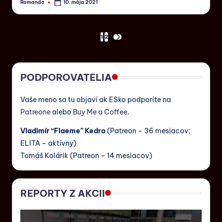
Romando
10. mája 2021
1
2
PODPOROVATELIA
Vaše meno sa tu objaví ak ESko podporíte na
Patreone
alebo
Buy Me a Coffee
.
Vladimír “Flaeme” Kedro
(Patreon – 36 mesiacov;
ELITA – aktívny)
Tomáš Kolárik (Patreon – 14 mesiacov)
REPORTY Z AKCII