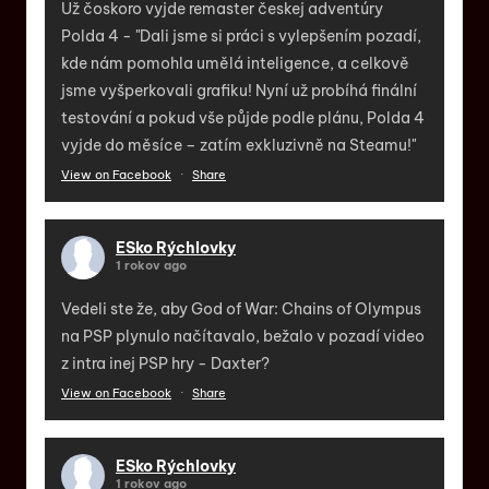
Už čoskoro vyjde remaster českej adventúry
Polda 4 - "Dali jsme si práci s vylepšením pozadí,
kde nám pomohla umělá inteligence, a celkově
jsme vyšperkovali grafiku! Nyní už probíhá finální
testování a pokud vše půjde podle plánu, Polda 4
vyjde do měsíce – zatím exkluzivně na Steamu!"
View on Facebook
·
Share
ESko Rýchlovky
1 rokov ago
Vedeli ste že, aby God of War: Chains of Olympus
na PSP plynulo načítavalo, bežalo v pozadí video
z intra inej PSP hry - Daxter?
View on Facebook
·
Share
ESko Rýchlovky
1 rokov ago