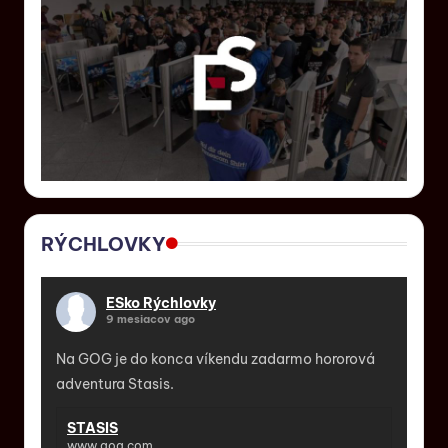
RÝCHLOVKY
ESko Rýchlovky
9 mesiacov ago
Na GOG je do konca víkendu zadarmo hororová
adventura Stasis.
STASIS
www.gog.com