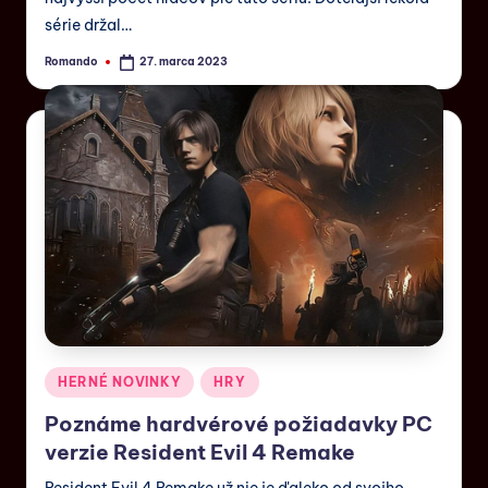
série držal…
Romando
27. marca 2023
HERNÉ NOVINKY
HRY
Poznáme hardvérové požiadavky PC
verzie Resident Evil 4 Remake
Resident Evil 4 Remake už nie je ďaleko od svojho