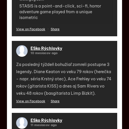
STASIS is a point-and-click, sci-fi, horror
adventure game played from a unique
isometric
View on Facebook
·
Share
ESko Rýchlovky
10 mesiacov ago
Za posledný týždeň bohužiaľ zomreli postupne 3
legendy. Diane Keaton vo veku 79 rokov (herečka
- napr. séria Krstný otec), Ace Frehley vo veku 74
rokov (gitarista KISS) a dnes aj Sam Rivers vo
veku 48 rokov (basgitarista Limp Bizkit).
View on Facebook
·
Share
ESko Rýchlovky
11 mesiacov ago