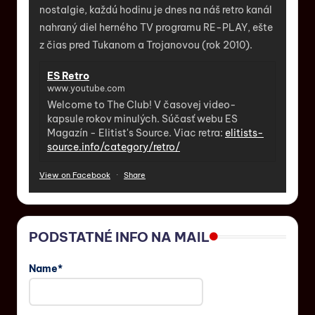
nostalgie, každú hodinu je dnes na náš retro kanál
nahraný diel herného TV programu RE-PLAY, ešte
z čias pred Tukanom a Trojanovou (rok 2010).
ES Retro
www.youtube.com
Welcome to The Club! V časovej video-
kapsule rokov minulých. Súčasť webu ES
Magazín - Elitist's Source. Viac retra:
elitists-
source.info/category/retro/
View on Facebook
·
Share
PODSTATNÉ INFO NA MAIL
Name*