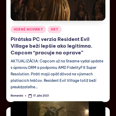
HERNÉ NOVINKY
HRY
Pirátska PC verzia Resident Evil
Village beží lepšie ako legitímna.
Capcom “pracuje na oprave”
AKTUALIZÁCIA: Capcom už na Steame vydal update
s úpravou DRM a podporou AMD FidelityFX Super
Resolution. Piráti majú opäť dôvod na výsmech
platiacich hráčov. Resident Evil Village totiž beží
preukázateľne…
Romando
17. júla 2021