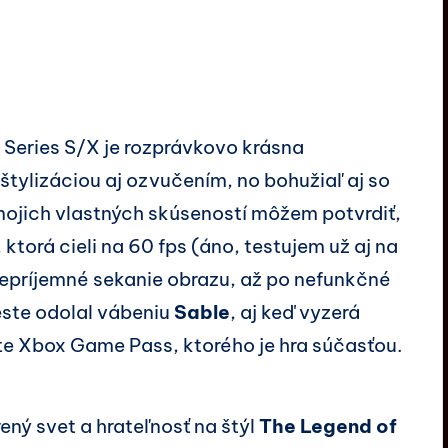
Series S/X je rozprávkovo krásna
štylizáciou aj ozvučením, no bohužiaľ aj so
ojich vlastných skúseností môžem potvrdiť,
, ktorá cieli na 60 fps (áno, testujem už aj na
epríjemné sekanie obrazu, až po nefunkčné
este odolal vábeniu
Sable
, aj keď vyzerá
te Xbox Game Pass, ktorého je hra súčasťou.
rený svet a hrateľnosť na štýl
The Legend of