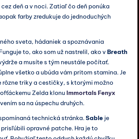
j cez deň a v noci. Zatiaľ čo deň ponúka
naopak farby zredukuje do jednoduchých
rného sveta, hádaniek a spoznávania
unguje to, ako som už nastrelil, ako v
Breath
ýdrže a musíte s tým neustále počítať.
 úplne všetko a ubúda vám pritom stamina. Je
e rôzne triky a cestičky, s ktorými možno
isofťáckemu Zelda klonu
Immortals Fenyx
ivením sa na úspechu druhých.
í spomínaná technická stránka.
Sable
je
prisľúbili opravné patche. Hra je to
nuť. Bohužiaľ tento oddych každú chvíľku