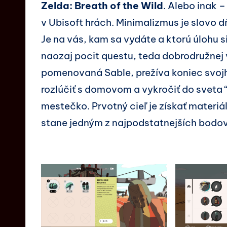
Zelda: Breath of the Wild
. Alebo inak 
v Ubisoft hrách. Minimalizmus je slovo 
Je na vás, kam sa vydáte a ktorú úlohu s
naozaj pocit questu, teda dobrodružnej
pomenovaná Sable, prežíva koniec svoj
rozlúčiť s domovom a vykročiť do sveta
mestečko. Prvotný cieľ je získať materiá
stane jedným z najpodstatnejších bodov 