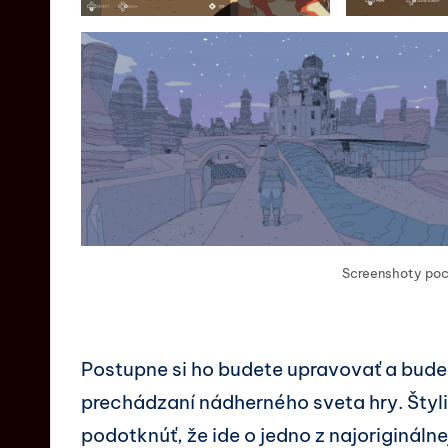
Screenshoty poc
Postupne si ho budete upravovať a bud
prechádzaní nádherného sveta hry. Štyl
podotknúť, že ide o jedno z najoriginál