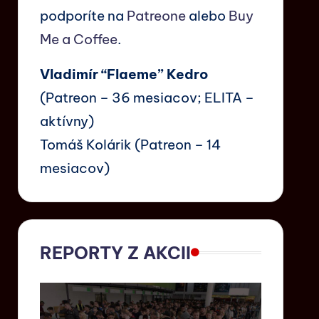
podporíte na
Patreone
alebo
Buy
Me a Coffee
.
Vladimír “Flaeme” Kedro
(Patreon – 36 mesiacov; ELITA –
aktívny)
Tomáš Kolárik (Patreon – 14
mesiacov)
REPORTY Z AKCII