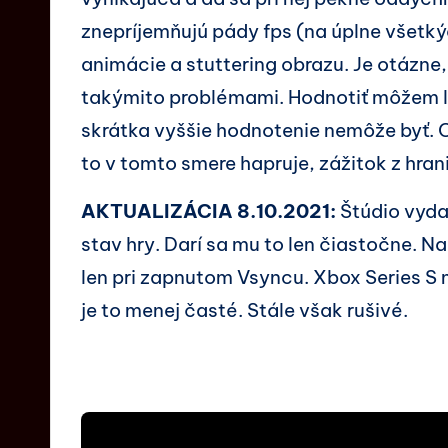
znepríjemňujú pády fps (na úplne všetk
animácie a stuttering obrazu. Je otázne, 
takýmito problémami. Hodnotiť môžem le
skrátka vyššie hodnotenie nemôže byť. C
to v tomto smere hapruje, zážitok z hrani
AKTUALIZÁCIA 8.10.2021:
Štúdio vyda
stav hry. Darí sa mu to len čiastočne. 
len pri zapnutom Vsyncu. Xbox Series S 
je to menej časté. Stále však rušivé.