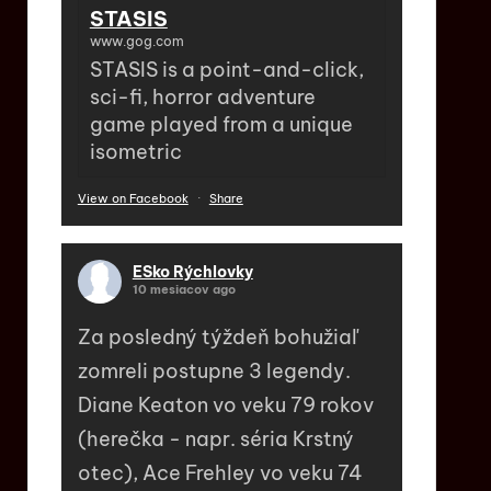
STASIS
www.gog.com
STASIS is a point-and-click,
sci-fi, horror adventure
game played from a unique
isometric
View on Facebook
·
Share
ESko Rýchlovky
10 mesiacov ago
Za posledný týždeň bohužiaľ
zomreli postupne 3 legendy.
Diane Keaton vo veku 79 rokov
(herečka - napr. séria Krstný
otec), Ace Frehley vo veku 74