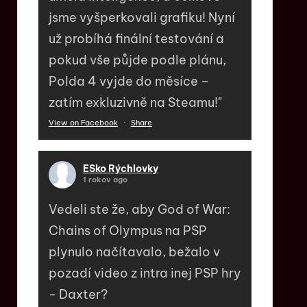
jsme vyšperkovali grafiku! Nyní
už probíhá finální testování a
pokud vše půjde podle plánu,
Polda 4 vyjde do měsíce –
zatím exkluzivně na Steamu!"
View on Facebook
·
Share
ESko Rýchlovky
1 rokov ago
Vedeli ste že, aby God of War:
Chains of Olympus na PSP
plynulo načítavalo, bežalo v
pozadí video z intra inej PSP hry
- Daxter?