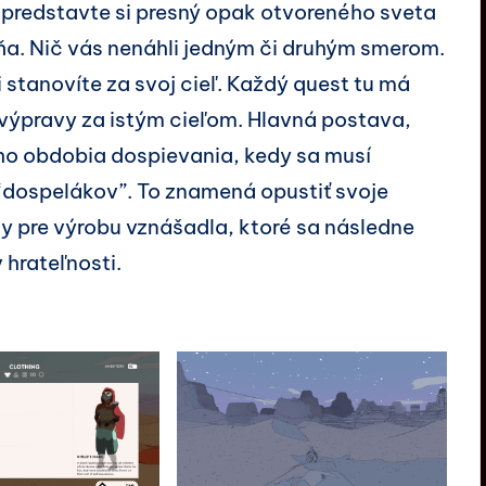
– predstavte si presný opak otvoreného sveta
dňa. Nič vás nenáhli jedným či druhým smerom.
i stanovíte za svoj cieľ. Každý quest tu má
 výpravy za istým cieľom. Hlavná postava,
ho obdobia dospievania, kedy sa musí
 “dospelákov”. To znamená opustiť svoje
ly pre výrobu vznášadla, ktoré sa následne
hrateľnosti.