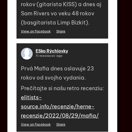
rokov (gitarista KISS) a dnes aj
Sam Rivers vo veku 48 rokov
(basgitarista Limp Bizkit).
View on Facebook
·
Share
ESko Rýchlovky
11 mesiacov ago
Prvá Mafia dnes oslavuje 23
rokov od svojho vydania.
Prečítajte si našu retro recenziu:
elitists-
source.info/recenzie/herne-
recenzie/2022/08/29/mafia/
View on Facebook
·
Share