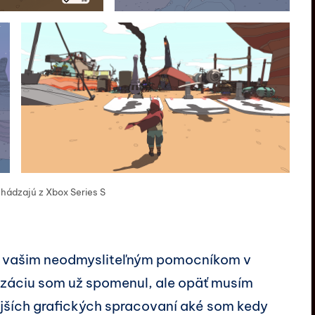
hádzajú z Xbox Series S
e vašim neodmysliteľným pomocníkom v
izáciu som už spomenul, ale opäť musím
nejších grafických spracovaní aké som kedy