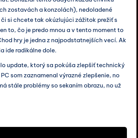
ých zostavách a konzolách), nedoladené
či si chcete tak okúzlujúci zážitok prežiť s
n to, čo je predo mnou a v tento moment to
hod hry je jedna z najpodstatnejších vecí. Ak
a ide radikálne dole.
lo update, ktorý sa pokúša zlepšiť technický
Na PC som zaznamenal výrazné zlepšenie, no
má stále problémy so sekaním obrazu, no už