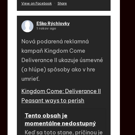
View on Facebook
·
Share
ESko Rýchlovky
1 rokov ago
Nová podarená reklamná
kampaň Kingdom Come
Deliverance II ukazuje úsmevné
(a hlúpe) spôsoby ako v hre
umrieť.
Kingdom Come: Deliverance II
Peasant ways to perish
Tento obsah je
momentálne nedostupný
Keď sa toto stane, príčinou je