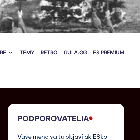
RE
TÉMY
RETRO
GULA.GG
ES PREMIUM
PODPOROVATELIA
Vaše meno sa tu objaví ak ESko