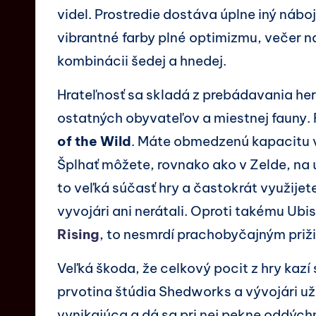
videl. Prostredie dostáva úplne iný nábo
vibrantné farby plné optimizmu, večer 
kombinácii šedej a hnedej.
Hrateľnosť sa skladá z prebádavania he
ostatných obyvateľov a miestnej fauny. F
of the Wild
. Máte obmedzenú kapacitu v
Šplhať môžete, rovnako ako v Zelde, na
to veľká súčasť hry a častokrát využijet
vyvojári ani nerátali. Oproti takému Ub
Rising
, to nesmrdí prachobyčajným priž
Veľká škoda, že celkový pocit z hry kaz
prvotina štúdia Shedworks a vývojári už 
vynikajúca a dá sa pri nej pekne oddých