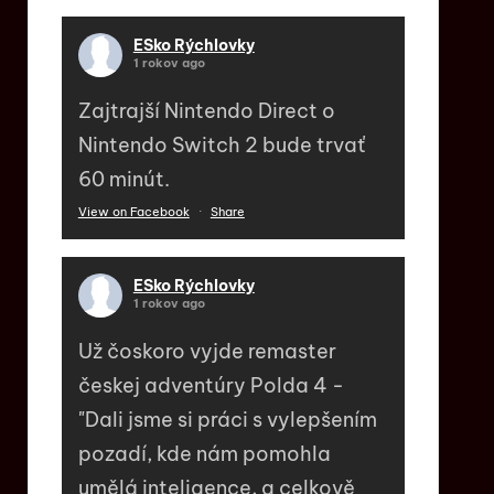
ESko Rýchlovky
1 rokov ago
Zajtrajší Nintendo Direct o
Nintendo Switch 2 bude trvať
60 minút.
View on Facebook
·
Share
ESko Rýchlovky
1 rokov ago
Už čoskoro vyjde remaster
českej adventúry Polda 4 -
"Dali jsme si práci s vylepšením
pozadí, kde nám pomohla
umělá inteligence, a celkově