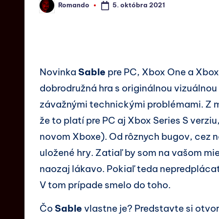
5. októbra 2021
Romando
Novinka
Sable
pre PC, Xbox One a Xbox 
dobrodružná hra s originálnou vizuálnou 
závažnými technickými problémami. Z m
že to platí pre PC aj Xbox Series S verziu
novom Xboxe). Od rôznych bugov, cez n
uložené hry. Zatiaľ by som na vašom mi
naozaj lákavo. Pokiaľ teda nepredpláca
V tom prípade smelo do toho.
Čo
Sable
vlastne je? Predstavte si otvo