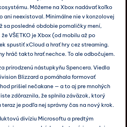
 ekosystému. Môžeme na Xbox nadávať koľko
ani neexistoval. Minimálne nie v konzolovej
už sa posledné obdobie pomaličky mení,
, že VŠETKO je Xbox (od mobilu až po
k spustiť xCloud a hrať hry cez streaming.
ny hráč takto hrať nechce. To ale odbočujem.
za prirodzenú nástupkyňu Spencera. Viedla
tivision Blizzard a pomáhala formovať
chod prišiel nečakane — a to aj pre mnohých
ste zdôraznila, že splnila záväzok, ktorý
 teraz je podľa nej správny čas na nový krok.
uktovú divíziu Microsoftu a predtým