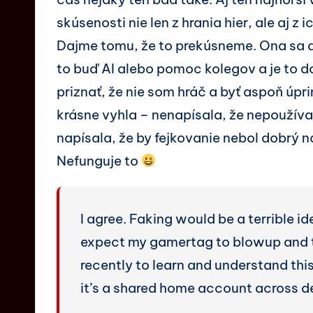
skúsenosti nie len z hrania hier, ale aj z
Dajme tomu, že to prekúsneme. Ona sa al
to buď AI alebo pomoc kolegov a je to do 
priznať, že nie som hráč a byť aspoň úpr
krásne vyhla – nenapísala, že nepoužíva 
napísala, že by fejkovanie nebol dobrý n
Nefunguje to
I agree. Faking would be a terrible id
expect my gamertag to blowup and the
recently to learn and understand this
it’s a shared home account across 