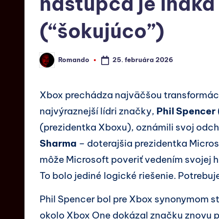
nástupca je Indka
(“šokujúco”)
25. februára 2026
Romando
Xbox prechádza najväčšou transformáci
najvýraznejší lídri značky,
Phil Spencer
(prezidentka Xboxu), oznámili svoj odc
Sharma
– doterajšia prezidentka Micro
môže Microsoft poveriť vedením svojej he
To bolo jediné logické riešenie. Potrebuj
Phil Spencer bol pre Xbox synonymom sta
okolo Xbox One dokázal značku znovu post