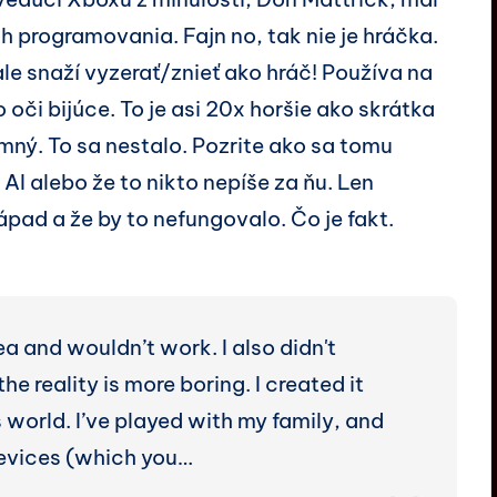
 ich programovania. Fajn no, tak nie je hráčka.
e snaží vyzerať/znieť ako hráč! Používa na
oči bijúce. To je asi 20x horšie ako skrátka
imný. To sa nestalo. Pozrite ako sa tomu
AI alebo že to nikto nepíše za ňu. Len
ápad a že by to nefungovalo. Čo je fakt.
ea and wouldn’t work. I also didn't
 reality is more boring. I created it
 world. I’ve played with my family, and
devices (which you…