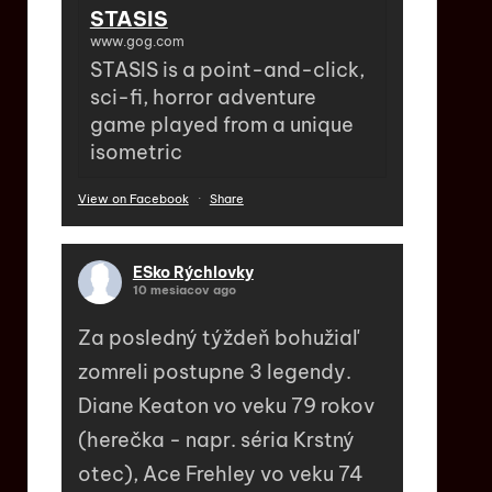
STASIS
www.gog.com
STASIS is a point-and-click,
sci-fi, horror adventure
game played from a unique
isometric
View on Facebook
·
Share
ESko Rýchlovky
10 mesiacov ago
Za posledný týždeň bohužiaľ
zomreli postupne 3 legendy.
Diane Keaton vo veku 79 rokov
(herečka - napr. séria Krstný
otec), Ace Frehley vo veku 74