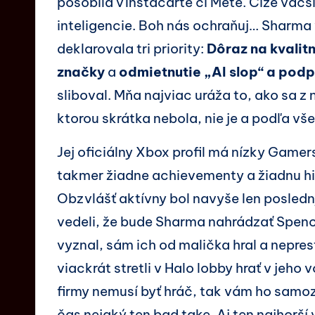
pôsobila v Instacarte či Mete. Čiže väčš
inteligencie. Boh nás ochraňuj… Sharma
deklarovala tri priority:
Dôraz na kvalitn
značky
a
odmietnutie „AI slop“ a podp
sliboval. Mňa najviac uráža to, ako sa z 
ktorou skrátka nebola, nie je a podľa vš
Jej oficiálny Xbox profil má nízky Game
takmer žiadne achievementy a žiadnu his
Obzvlášť aktívny bol navyše len posledn
vedeli, že bude Sharma nahrádzať Spenc
vyznal, sám ich od malička hral a nepres
viackrát stretli v Halo lobby hrať v jeho
firmy nemusí byť hráč, tak vám ho samo
čas nejaký ten bad take. Aj ten najhorší