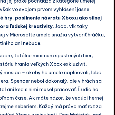
ina jej praxe pochádza z kategórie umelej
 však vo svojom prvom vyhlásení jasne
é hry
,
posilnenie návratu Xboxu ako silnej
ora ľudskej kreativity
. Jooo, vlk taky
nej v Microsofte umelo snažia vytvoriť hráčku,
etkého ani nebude.
rscore, totálne minimum spustených hier,
tóriu hrania veľkých Xbox exkluzivít.
ý mesiac – akoby ho umelo naplňovali, lebo
era. Spencer nebol dokonalý, ale v hrách sa
tal ani keď s nimi musel pracovať. Ľudia ho
 voľnom čase. Ak máte názor, že vedúci hernej
zrejme neberiem. Každý má právo mať raz za
 vedúci Xboxu z minulosti, Don Mattrick, mal