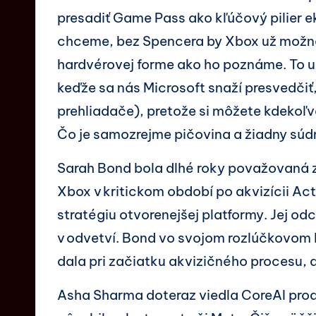
presadiť Game Pass ako kľúčový pilier
chceme, bez Spencera by Xbox už možno 
hardvérovej forme ako ho poznáme. To 
keďže sa nás Microsoft snaží presvedčiť
prehliadače), pretože si môžete kdekoľve
Čo je samozrejme pičovina a žiadny súd
Sarah Bond bola dlhé roky považovaná 
Xbox v kritickom období po akvizícii Ac
stratégiu otvorenejšej platformy. Jej od
v odvetví. Bond vo svojom rozlúčkovom li
dala pri začiatku akvizičného procesu, a
Asha Sharma doteraz viedla CoreAI prod