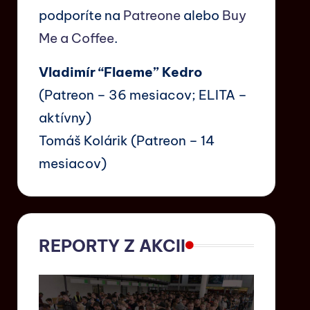
podporíte na
Patreone
alebo
Buy
Me a Coffee
.
Vladimír “Flaeme” Kedro
(Patreon – 36 mesiacov; ELITA –
aktívny)
Tomáš Kolárik (Patreon – 14
mesiacov)
REPORTY Z AKCII