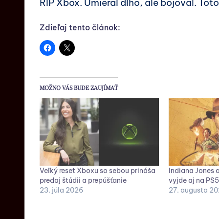
RIP Xbox. Umieral dlho, ale bojoval. To
Zdieľaj tento článok:
MOŽNO VÁS BUDE ZAUJÍMAŤ
Veľký reset Xboxu so sebou prináša
Indiana Jones a
predaj štúdii a prepúšťanie
vyjde aj na PS5
23. júla 2026
27. augusta 2