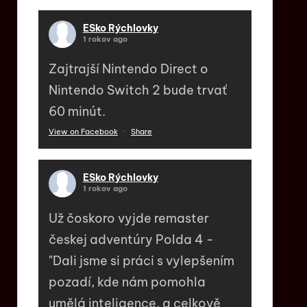
ESko Rýchlovky
1 rokov ago
Zajtrajší Nintendo Direct o
Nintendo Switch 2 bude trvať
60 minút.
View on Facebook
·
Share
ESko Rýchlovky
1 rokov ago
Už čoskoro vyjde remaster
českej adventúry Polda 4 -
"Dali jsme si práci s vylepšením
pozadí, kde nám pomohla
umělá inteligence, a celkově