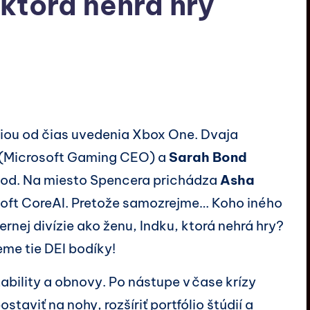
 ktorá nehrá hry
ou od čias uvedenia Xbox One. Dvaja
(Microsoft Gaming CEO) a
Sarah Bond
hod. Na miesto Spencera prichádza
Asha
soft CoreAI. Pretože samozrejme… Koho iného
rnej divízie ako ženu, Indku, ktorá nehrá hry?
eme tie DEI bodíky!
bility a obnovy. Po nástupe v čase krízy
aviť na nohy, rozšíriť portfólio štúdií a