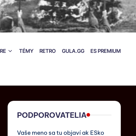
RE
TÉMY
RETRO
GULA.GG
ES PREMIUM
PODPOROVATELIA
Vaše meno sa tu objaví ak ESko