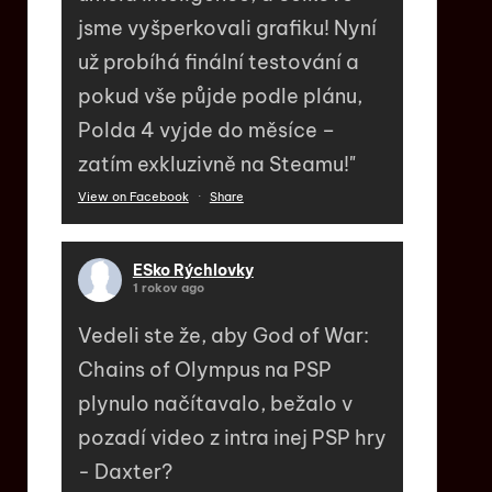
jsme vyšperkovali grafiku! Nyní
už probíhá finální testování a
pokud vše půjde podle plánu,
Polda 4 vyjde do měsíce –
zatím exkluzivně na Steamu!"
View on Facebook
·
Share
ESko Rýchlovky
1 rokov ago
Vedeli ste že, aby God of War:
Chains of Olympus na PSP
plynulo načítavalo, bežalo v
pozadí video z intra inej PSP hry
- Daxter?