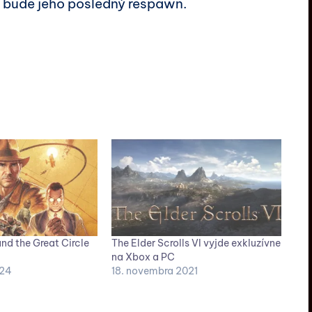
to bude jeho posledný respawn.
nd the Great Circle
The Elder Scrolls VI vyjde exkluzívne
na Xbox a PC
024
18. novembra 2021