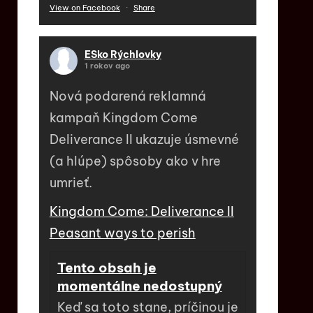
View on Facebook
·
Share
ESko Rýchlovky
1 rokov ago
Nová podarená reklamná
kampaň Kingdom Come
Deliverance II ukazuje úsmevné
(a hlúpe) spôsoby ako v hre
umrieť.
Kingdom Come: Deliverance II
Peasant ways to perish
Tento obsah je
momentálne nedostupný
Keď sa toto stane, príčinou je