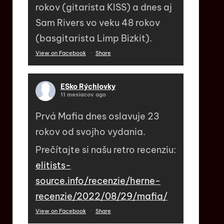
rokov (gitarista KISS) a dnes aj
Sam Rivers vo veku 48 rokov
(basgitarista Limp Bizkit).
View on Facebook
·
Share
ESko Rýchlovky
11 mesiacov ago
Prvá Mafia dnes oslavuje 23
rokov od svojho vydania.
Prečítajte si našu retro recenziu:
elitists-
source.info/recenzie/herne-
recenzie/2022/08/29/mafia/
View on Facebook
·
Share