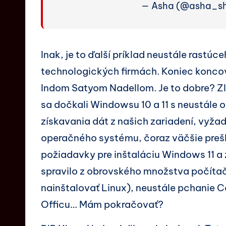
— Asha (@asha_sh
Inak, je to ďalší príklad neustále rastú
technologických firmách. Koniec koncov
Indom Satyom Nadellom. Je to dobre? Zle
sa dočkali Windowsu 10 a 11 s neustále 
získavania dát z našich zariadení, vyžad
operačného systému, čoraz väčšie prešl
požiadavky pre inštaláciu Windows 11 a
spravilo z obrovského množstva počíta
nainštalovať Linux), neustále pchanie 
Officu… Mám pokračovať?