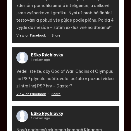
kde nám pomohla umělá inteligence, a celkově
jsme vyšperkovali grafiku! Nyní už probíhá finální
testování a pokud vše půjde podle plánu, Polda 4
vyjde do měsíce – zatím exkluzivně na Steamu!"
View on Facebook
·
Share
ESko Rýchlovky
1 rokov ago
Vedeli ste že, aby God of War: Chains of Olympus
na PSP plynulo načítavalo, bežalo v pozadí video
z intra inej PSP hry - Daxter?
View on Facebook
·
Share
ESko Rýchlovky
1 rokov ago
Nová podarená reklamná kampaň Kingdom