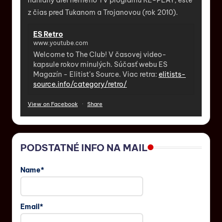
nahraný diel herného TV programu RE-PLAY, ešte
z čias pred Tukanom a Trojanovou (rok 2010).
ES Retro
www.youtube.com
Welcome to The Club! V časovej video-
kapsule rokov minulých. Súčasť webu ES
Magazín - Elitist's Source. Viac retra:
elitists-
source.info/category/retro/
View on Facebook
·
Share
PODSTATNÉ INFO NA MAIL
Name*
Email*