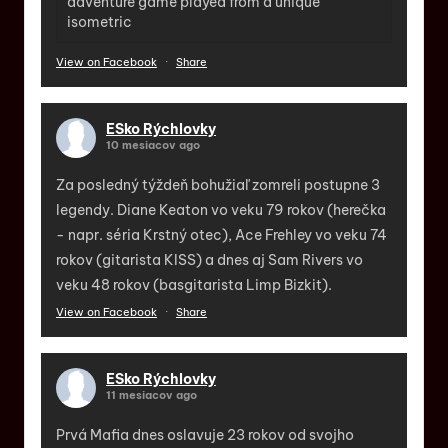
adventure game played from a unique
isometric
View on Facebook
·
Share
ESko Rýchlovky
10 mesiacov ago
Za posledný týždeň bohužiaľ zomreli postupne 3
legendy. Diane Keaton vo veku 79 rokov (herečka
- napr. séria Krstný otec), Ace Frehley vo veku 74
rokov (gitarista KISS) a dnes aj Sam Rivers vo
veku 48 rokov (basgitarista Limp Bizkit).
View on Facebook
·
Share
ESko Rýchlovky
11 mesiacov ago
Prvá Mafia dnes oslavuje 23 rokov od svojho