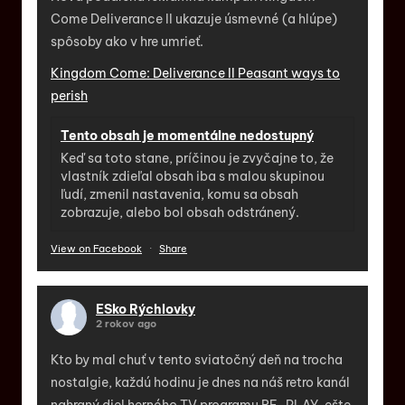
Come Deliverance II ukazuje úsmevné (a hlúpe)
spôsoby ako v hre umrieť.
Kingdom Come: Deliverance II Peasant ways to
perish
Tento obsah je momentálne nedostupný
Keď sa toto stane, príčinou je zvyčajne to, že
vlastník zdieľal obsah iba s malou skupinou
ľudí, zmenil nastavenia, komu sa obsah
zobrazuje, alebo bol obsah odstránený.
View on Facebook
·
Share
ESko Rýchlovky
2 rokov ago
Kto by mal chuť v tento sviatočný deň na trocha
nostalgie, každú hodinu je dnes na náš retro kanál