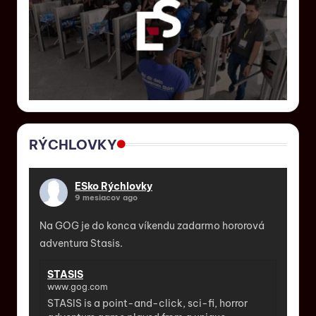
RÝCHLOVKY
ESko Rýchlovky
9 mesiacov ago
Na GOG je do konca víkendu zadarmo hororová
adventura Stasis.
STASIS
www.gog.com
STASIS is a point-and-click, sci-fi, horror