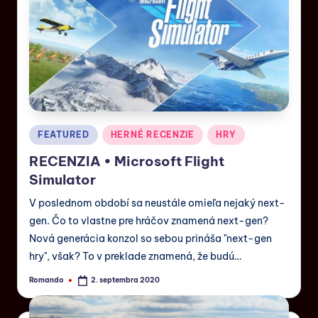
FEATURED
HERNÉ RECENZIE
HRY
RECENZIA • Microsoft Flight
Simulator
V poslednom období sa neustále omieľa nejaký next-
gen. Čo to vlastne pre hráčov znamená next-gen?
Nová generácia konzol so sebou prináša "next-gen
hry", však? To v preklade znamená, že budú…
Romando
2. septembra 2020