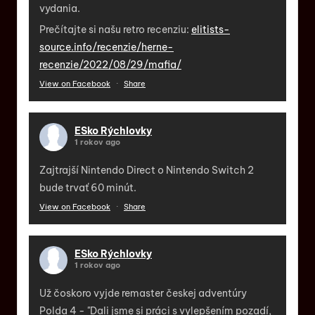
vydania.
Prečítajte si našu retro recenziu:
elitists-
source.info/recenzie/herne-
recenzie/2022/08/29/mafia/
View on Facebook
·
Share
ESko Rýchlovky
1 rokov ago
Zajtrajší Nintendo Direct o Nintendo Switch 2
bude trvať 60 minút.
View on Facebook
·
Share
ESko Rýchlovky
1 rokov ago
Už čoskoro vyjde remaster českej adventúry
Polda 4 - "Dali jsme si práci s vylepšením pozadí,