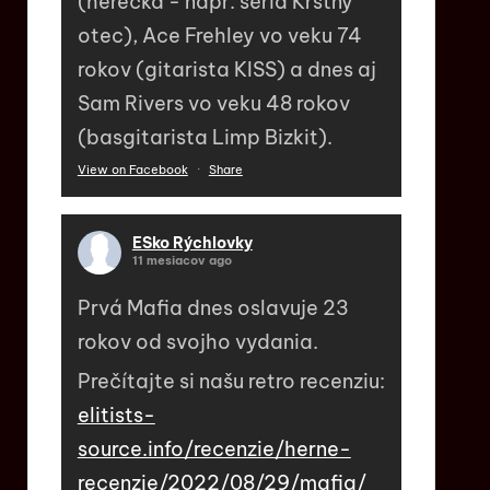
(herečka - napr. séria Krstný
otec), Ace Frehley vo veku 74
rokov (gitarista KISS) a dnes aj
Sam Rivers vo veku 48 rokov
(basgitarista Limp Bizkit).
View on Facebook
·
Share
ESko Rýchlovky
11 mesiacov ago
Prvá Mafia dnes oslavuje 23
rokov od svojho vydania.
Prečítajte si našu retro recenziu:
elitists-
source.info/recenzie/herne-
recenzie/2022/08/29/mafia/