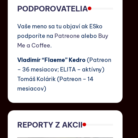
PODPOROVATELIA
Vaše meno sa tu objaví ak ESko
podporíte na
Patreone
alebo
Buy
Me a Coffee
.
Vladimír “Flaeme” Kedro
(Patreon
– 36 mesiacov; ELITA – aktívny)
Tomáš Kolárik (Patreon – 14
mesiacov)
REPORTY Z AKCII