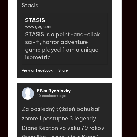
Stasis.
STASIS
www.gog.com
STASIS is a point-and-click,
sci-fi, horror adventure
game played from a unique
isometric
View on Facebook
·
Share
ESko Rýchlovky
10 mesiacov ago
Za posledný týždeň bohužiaľ
zomreli postupne 3 legendy.
Diane Keaton vo veku 79 rokov