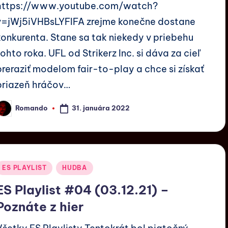
https://www.youtube.com/watch?
v=jWj5iVHBsLYFIFA zrejme konečne dostane
konkurenta. Stane sa tak niekedy v priebehu
tohto roka. UFL od Strikerz Inc. si dáva za cieľ
preraziť modelom fair-to-play a chce si získať
priazeň hráčov…
31. januára 2022
Romando
ES PLAYLIST
HUDBA
ES Playlist #04 (03.12.21) –
Poznáte z hier