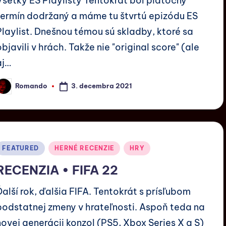
Všetky ES Playlisty Tentokrát bol piatočný
termín dodržaný a máme tu štvrtú epizódu ES
Playlist. Dnešnou témou sú skladby, ktoré sa
objavili v hrách. Takže nie "original score" (ale
aj…
3. decembra 2021
Romando
FEATURED
HERNÉ RECENZIE
HRY
RECENZIA • FIFA 22
Ďalší rok, ďalšia FIFA. Tentokrát s prísľubom
podstatnej zmeny v hrateľnosti. Aspoň teda na
novej generácii konzol (PS5, Xbox Series X a S)