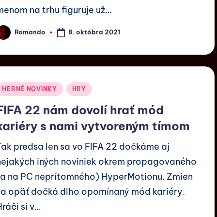
menom na trhu figuruje už…
8. októbra 2021
Romando
HERNÉ NOVINKY
HRY
FIFA 22 nám dovolí hrať mód
kariéry s nami vytvoreným tímom
Tak predsa len sa vo FIFA 22 dočkáme aj
nejakých iných noviniek okrem propagovaného
(a na PC neprítomného) HyperMotionu. Zmien
sa opäť dočká dlho opomínaný mód kariéry.
Hráči si v…