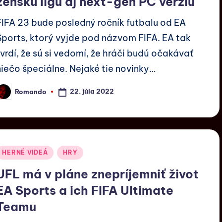
ženskú ligu aj next-gen PC verziu
FIFA 23 bude posledný ročník futbalu od EA
Sports, ktorý vyjde pod názvom FIFA. EA tak
tvrdí, že sú si vedomí, že hráči budú očakávať
niečo špeciálne. Nejaké tie novinky…
22. júla 2022
Romando
HERNÉ VIDEÁ
HRY
UFL má v pláne znepríjemniť život
EA Sports a ich FIFA Ultimate
Teamu