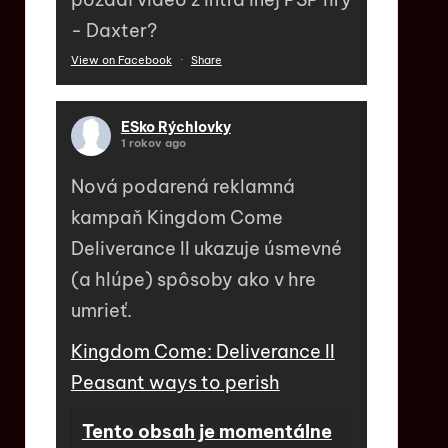
- Daxter?
View on Facebook
·
Share
ESko Rýchlovky
1 rokov ago
Nová podarená reklamná
kampaň Kingdom Come
Deliverance II ukazuje úsmevné
(a hlúpe) spôsoby ako v hre
umrieť.
Kingdom Come: Deliverance II
Peasant ways to perish
Tento obsah je momentálne