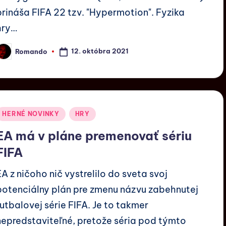
prináša FIFA 22 tzv. "Hypermotion". Fyzika
hry…
12. októbra 2021
Romando
HERNÉ NOVINKY
HRY
EA má v pláne premenovať sériu
FIFA
EA z ničoho nič vystrelilo do sveta svoj
potenciálny plán pre zmenu názvu zabehnutej
futbalovej série FIFA. Je to takmer
nepredstaviteľné, pretože séria pod týmto