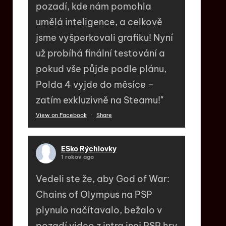
pozadí, kde nám pomohla
umělá inteligence, a celkově
jsme vyšperkovali grafiku! Nyní
už probíhá finální testování a
pokud vše půjde podle plánu,
Polda 4 vyjde do měsíce –
zatím exkluzivně na Steamu!"
View on Facebook
·
Share
ESko Rýchlovky
1 rokov ago
Vedeli ste že, aby God of War:
Chains of Olympus na PSP
plynulo načítavalo, bežalo v
pozadí video z intra inej PSP hry