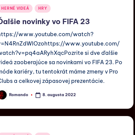
HERNÉ VIDEÁ
HRY
Ďalšie novinky vo FIFA 23
https://www.youtube.com/watch?
v=N4RnZdWIOzohttps://www.youtube.com/
watch?v=pq4aARyhXqcPozrite si dve ďalšie
videá zaoberajúce sa novinkami vo FIFA 23. Po
móde kariéry, tu tentokrát máme zmeny v Pro
Clubs a celkovej zápasovej prezentácie.
8. augusta 2022
Romando