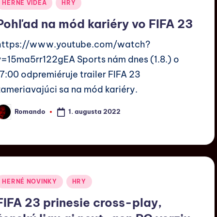
HERNÉ VIDEÁ
HRY
Pohľad na mód kariéry vo FIFA 23
https://www.youtube.com/watch?
v=15ma5rr122gEA Sports nám dnes (1.8.) o
17:00 odpremiéruje trailer FIFA 23
zameriavajúci sa na mód kariéry.
1. augusta 2022
Romando
HERNÉ NOVINKY
HRY
FIFA 23 prinesie cross-play,