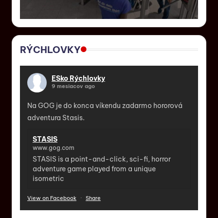
RÝCHLOVKY
ESko Rýchlovky
9 mesiacov ago
Na GOG je do konca víkendu zadarmo hororová
adventura Stasis.
STASIS
www.gog.com
STASIS is a point-and-click, sci-fi, horror
adventure game played from a unique
isometric
View on Facebook
·
Share