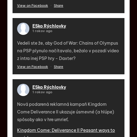
View on Facebook
·
Share
ESko Rýchlovky
1 rokov ago
Vedeli ste že, aby God of War: Chains of Olympus
na PSP plynulo načítavalo, bežalo v pozadí video
z intra inej PSP hry - Daxter?
View on Facebook
·
Share
ESko Rýchlovky
1 rokov ago
Nová podarená reklamná kampaň Kingdom
Come Deliverance II ukazuje úsmevné (a hlúpe)
spôsoby ako v hre umrieť.
Kingdom Come: Deliverance II Peasant ways to