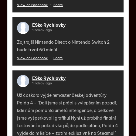
View on Facebook
·
Share
ESko Rýchlovky
1 rokov ago
Zajtrajší Nintendo Direct o Nintendo Switch 2
bude trvať 60 minút.
View on Facebook
·
Share
ESko Rýchlovky
1 rokov ago
Už čoskoro vyjde remaster českej adventúry
Polda 4 - "Dali jsme si práci s vylepšením pozadí,
kde nám pomohla umělá inteligence, a celkově
jsme vyšperkovali grafiku! Nyní už probíhá finální
testování a pokud vše půjde podle plánu, Polda 4
vyjde do měsíce – zatím exkluzivně na Steamu!"