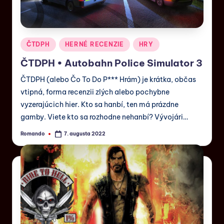
ČTDPH
HERNÉ RECENZIE
HRY
ČTDPH • Autobahn Police Simulator 3
ČTDPH (alebo Čo To Do P*** Hrám) je krátka, občas
vtipná, forma recenzii zlých alebo pochybne
vyzerajúcich hier. Kto sa hanbí, ten má prázdne
gamby. Viete kto sa rozhodne nehanbí? Vývojári…
Romando
7. augusta 2022