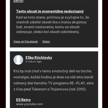
perish
Tento obsah je momentálne nedostupný
Keď sa toto stane, príčinou je zvyčajne to, že
vlastník zdieľal obsah iba s malou skupinou
ľudí, zmenil nastavenia, komu sa obsah
zobrazuje, alebo bol obsah odstránený.
View on Facebook
·
Share
ESko Rýchlovky
2 rokov ago
Kto by mal chuť v tento sviatočný deň na trocha
nostalgie, každú hodinu je dnes na náš retro kanál
nahraný diel herného TV programu RE-PLAY, ešte
z čias pred Tukanom a Trojanovou (rok 2010).
ES Retro
www.youtube.com