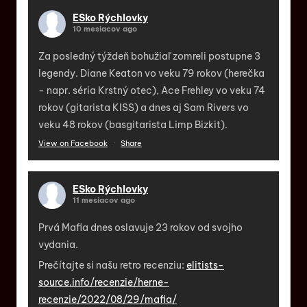
ESko Rýchlovky
10 mesiacov ago
Za posledný týždeň bohužiaľ zomreli postupne 3
legendy. Diane Keaton vo veku 79 rokov (herečka
- napr. séria Krstný otec), Ace Frehley vo veku 74
rokov (gitarista KISS) a dnes aj Sam Rivers vo
veku 48 rokov (basgitarista Limp Bizkit).
View on Facebook
·
Share
ESko Rýchlovky
11 mesiacov ago
Prvá Mafia dnes oslavuje 23 rokov od svojho
vydania.
Prečítajte si našu retro recenziu:
elitists-
source.info/recenzie/herne-
recenzie/2022/08/29/mafia/