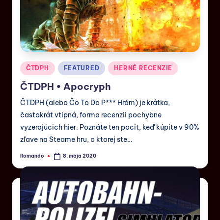
ČTDPH
FEATURED
HERNÉ RECENZIE
ČTDPH • Apocryph
ČTDPH (alebo Čo To Do P*** Hrám) je krátka,
častokrát vtipná, forma recenzii pochybne
vyzerajúcich hier. Poznáte ten pocit, keď kúpite v 90%
zľave na Steame hru, o ktorej ste…
Romando
8. mája 2020