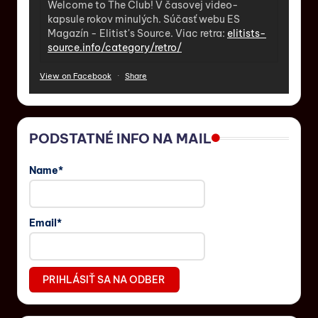
Welcome to The Club! V časovej video-
kapsule rokov minulých. Súčasť webu ES
Magazín - Elitist's Source. Viac retra:
elitists-
source.info/category/retro/
View on Facebook
·
Share
PODSTATNÉ INFO NA MAIL
Name*
Email*