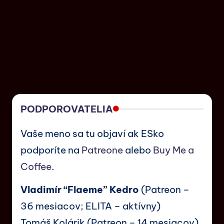
PODPOROVATELIA
Vaše meno sa tu objaví ak ESko
podporíte na
Patreone
alebo
Buy Me a
Coffee
.
Vladimír “Flaeme” Kedro
(Patreon –
36 mesiacov; ELITA – aktívny)
Tomáš Kolárik (Patreon – 14 mesiacov)