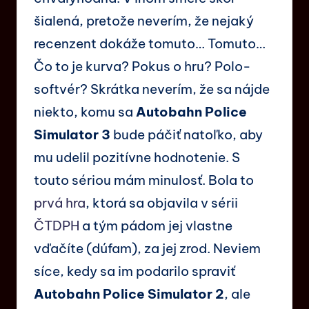
šialená, pretože neverím, že nejaký
recenzent dokáže tomuto… Tomuto…
Čo to je kurva? Pokus o hru? Polo-
softvér? Skrátka neverím, že sa nájde
niekto, komu sa
Autobahn Police
Simulator 3
bude páčiť natoľko, aby
mu udelil pozitívne hodnotenie. S
touto sériou mám minulosť. Bola to
prvá hra
, ktorá sa objavila v sérii
ČTDPH
a tým pádom jej vlastne
vďačíte (dúfam), za jej zrod. Neviem
síce, kedy sa im podarilo spraviť
Autobahn Police Simulator 2
, ale