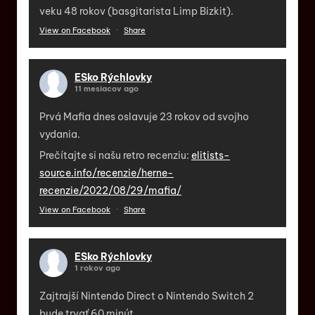
veku 48 rokov (basgitarista Limp Bizkit).
View on Facebook
·
Share
ESko Rýchlovky
11 mesiacov ago
Prvá Mafia dnes oslavuje 23 rokov od svojho
vydania.
Prečítajte si našu retro recenziu:
elitists-
source.info/recenzie/herne-
recenzie/2022/08/29/mafia/
View on Facebook
·
Share
ESko Rýchlovky
1 rokov ago
Zajtrajší Nintendo Direct o Nintendo Switch 2
bude trvať 60 minút.