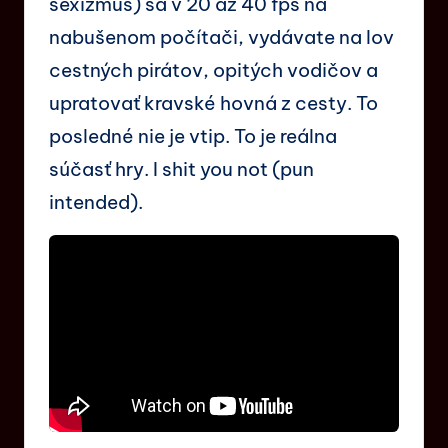
sexizmus) sa v 20 až 40 fps na
nabušenom počítači, vydávate na lov
cestných pirátov, opitých vodičov a
upratovať kravské hovná z cesty. To
posledné nie je vtip. To je reálna
súčasť hry. I shit you not (pun
intended).