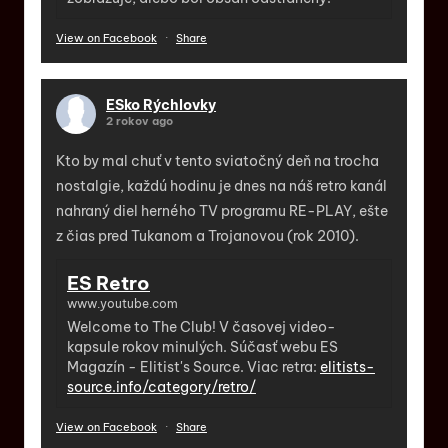
View on Facebook
·
Share
ESko Rýchlovky
2 rokov ago
Kto by mal chuť v tento sviatočný deň na trocha
nostalgie, každú hodinu je dnes na náš retro kanál
nahraný diel herného TV programu RE-PLAY, ešte
z čias pred Tukanom a Trojanovou (rok 2010).
ES Retro
www.youtube.com
Welcome to The Club! V časovej video-
kapsule rokov minulých. Súčasť webu ES
Magazín - Elitist's Source. Viac retra:
elitists-
source.info/category/retro/
View on Facebook
·
Share