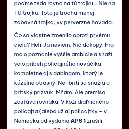
poďme teda rovno na tú trojku… Nie na
TÚ trojku. Toto je trocha menej
zábavná trojka, vy perverzné hovada.
Čo sa vlastne zmenilo oproti prvému
dielu? Heh. Ja neviem. Nič dokopy. Hra
má o poznanie vyššie ambície a snaží
sa o príbeh policajného nováčika
kompletne aj s dabingom, ktorý je
kúzelne otrasný. Ne-briti sa snažia o
britský prízvuk. Mňam. Ale premisa
zostáva rovnaká. V koži diaľničného
policajta (alebo už aj policajtky – v
Nemecku od vydania
APS 1
zrušili