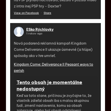
na PSP plynulo načítavalo, bežalo v pozadí video
z intra inej PSP hry - Daxter?
View on Facebook
·
Share
ESko Rýchlovky
1 rokov ago
Nová podarená reklamná kampaň Kingdom
Come Deliverance II ukazuje úsmevné (a hlúpe)
spôsoby ako v hre umrieť.
Kingdom Come: Deliverance II Peasant ways to
perish
Tento obsah je momentálne
nedostupný
Keď sa toto stane, príčinou je zvyčajne to, že
vlastník zdieľal obsah iba s malou skupinou
ľudí, zmenil nastavenia, komu sa obsah
zobrazuje, alebo bol obsah odstránený.