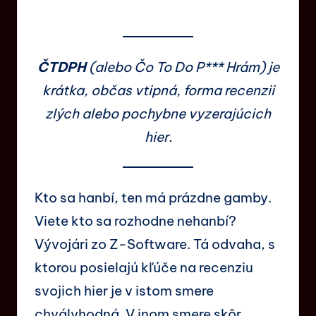
ČTDPH
(alebo Čo To Do P*** Hrám) je
krátka, občas vtipná, forma recenzii
zlých alebo pochybne vyzerajúcich
hier.
Kto sa hanbí, ten má prázdne gamby.
Viete kto sa rozhodne nehanbí?
Vývojári zo Z-Software. Tá odvaha, s
ktorou posielajú kľúče na recenziu
svojich hier je v istom smere
chvályhodná. V inom smere skôr