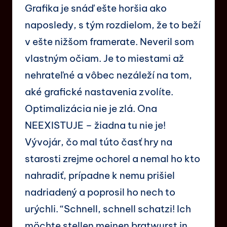
Grafika je snáď ešte horšia ako
naposledy, s tým rozdielom, že to beží
v ešte nižšom framerate. Neveril som
vlastným očiam. Je to miestami až
nehrateľné a vôbec nezáleží na tom,
aké grafické nastavenia zvolíte.
Optimalizácia nie je zlá. Ona
NEEXISTUJE – žiadna tu nie je!
Vývojár, čo mal túto časť hry na
starosti zrejme ochorel a nemal ho kto
nahradiť, prípadne k nemu prišiel
nadriadený a poprosil ho nech to
urýchli. “Schnell, schnell schatzi! Ich
möchte stellen meinen bratwurst in