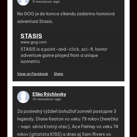
9 mesiacov ago
Na GOG je do konca víkendu zadarmo hororová
adventura Stasis.
STASIS
www.gog.com
STASIS is a point-and-click, sci-fi, horror
adventure game played from a unique
isometric
View on Facebook
·
Share
ESko Rýchlovky
10 mesiacov ago
Za posledný týždeň bohužiaľ zomreli postupne 3
legendy. Diane Keaton vo veku 79 rokov (herečka
- napr. séria Krstný otec), Ace Frehley vo veku 74
rokov (gitarista KISS) a dnes aj Sam Rivers vo