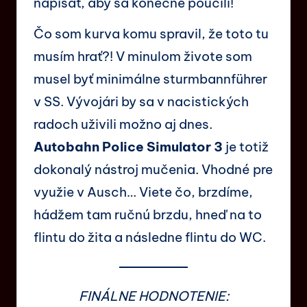
napísať, aby sa konečne poučili!
Čo som kurva komu spravil, že toto tu
musím hrať?! V minulom živote som
musel byť minimálne sturm­bann­führer
v SS. Vývojári by sa v nacistických
radoch uživili možno aj dnes.
Autobahn Police Simulator 3
je totiž
dokonalý nástroj mučenia. Vhodné pre
využie v Ausch… Viete čo, brzdíme,
hádžem tam ručnú brzdu, hneď na to
flintu do žita a následne flintu do WC.
FINÁLNE HODNOTENIE: