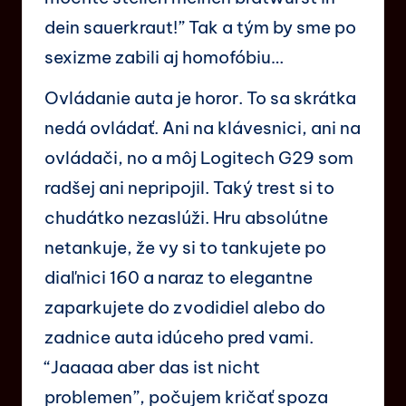
dein sauerkraut!” Tak a tým by sme po
sexizme zabili aj homofóbiu…
Ovládanie auta je horor. To sa skrátka
nedá ovládať. Ani na klávesnici, ani na
ovládači, no a môj Logitech G29 som
radšej ani nepripojil. Taký trest si to
chudátko nezaslúži. Hru absolútne
netankuje, že vy si to tankujete po
diaľnici 160 a naraz to elegantne
zaparkujete do zvodidiel alebo do
zadnice auta idúceho pred vami.
“Jaaaaa aber das ist nicht
problemen”, počujem kričať spoza