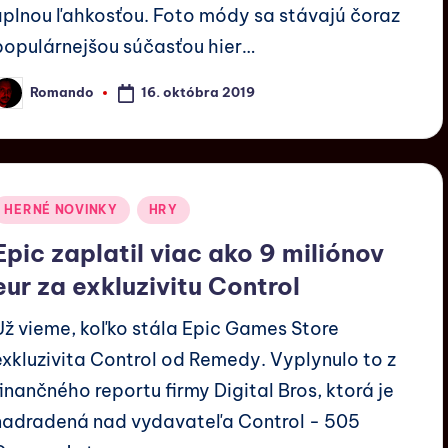
úplnou ľahkosťou. Foto módy sa stávajú čoraz
populárnejšou súčasťou hier…
16. októbra 2019
Romando
HERNÉ NOVINKY
HRY
Epic zaplatil viac ako 9 miliónov
eur za exkluzivitu Control
Už vieme, koľko stála Epic Games Store
exkluzivita Control od Remedy. Vyplynulo to z
finančného reportu firmy Digital Bros, ktorá je
nadradená nad vydavateľa Control - 505