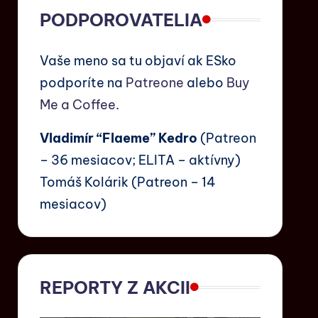
PODPOROVATELIA
Vaše meno sa tu objaví ak ESko
podporíte na
Patreone
alebo
Buy
Me a Coffee
.
Vladimír “Flaeme” Kedro
(Patreon
– 36 mesiacov; ELITA – aktívny)
Tomáš Kolárik (Patreon – 14
mesiacov)
REPORTY Z AKCII