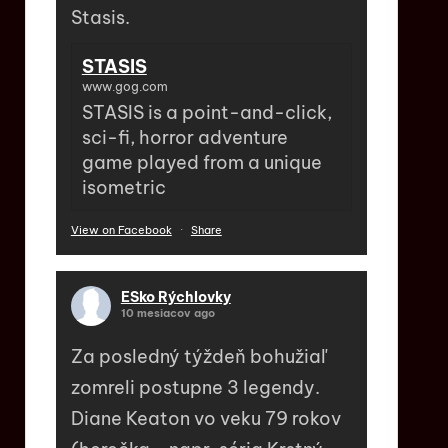
Stasis.
STASIS
www.gog.com
STASIS is a point-and-click,
sci-fi, horror adventure
game played from a unique
isometric
View on Facebook
·
Share
ESko Rýchlovky
10 mesiacov ago
Za posledný týždeň bohužiaľ
zomreli postupne 3 legendy.
Diane Keaton vo veku 79 rokov