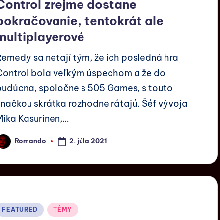
Control zrejme dostane
pokračovanie, tentokrát ale
multiplayerové
Remedy sa netají tým, že ich posledná hra
Control bola veľkým úspechom a že do
budúcna, spoločne s 505 Games, s touto
značkou skrátka rozhodne rátajú. Šéf vývoja
Mika Kasurinen,…
2. júla 2021
Romando
FEATURED
TÉMY