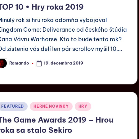
TOP 10 • Hry roka 2019
Minulý rok si hru roka odomňa vybojoval
Kingdom Come: Deliverance od českého štúdia
Dana Vávru Warhorse. Kto to bude tento rok?
Od zistenia vás delí len pár scrollov myši! 10.…
19. decembra 2019
Romando
FEATURED
HERNÉ NOVINKY
HRY
The Game Awards 2019 – Hrou
roka sa stalo Sekiro