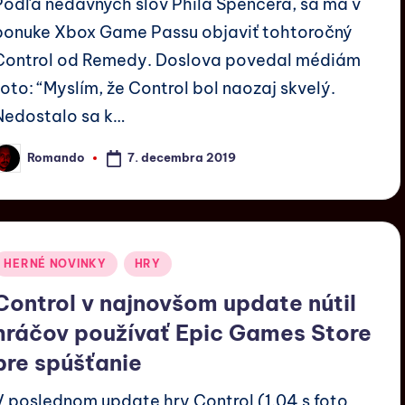
Podľa nedávnych slov Phila Spencera, sa má v
ponuke Xbox Game Passu objaviť tohtoročný
Control od Remedy. Doslova povedal médiám
toto: “Myslím, že Control bol naozaj skvelý.
Nedostalo sa k…
7. decembra 2019
Romando
HERNÉ NOVINKY
HRY
Control v najnovšom update nútil
hráčov používať Epic Games Store
pre spúšťanie
V poslednom update hry Control (1.04 s foto