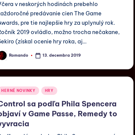
Včera v neskorých hodinách prebehlo
každoročné predávanie cien The Game
Awards, pre tie najlepšie hry za uplynulý rok.
Ročník 2019 ovládlo, možno trocha nečakane,
Sekiro (získal ocenie hry roka, aj…
13. decembra 2019
Romando
HERNÉ NOVINKY
HRY
Control sa podľa Phila Spencera
objaví v Game Passe, Remedy to
vyvracia