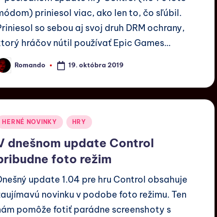
módom) priniesol viac, ako len to, čo sľúbil.
Priniesol so sebou aj svoj druh DRM ochrany,
ktorý hráčov nútil používať Epic Games…
19. októbra 2019
Romando
HERNÉ NOVINKY
HRY
V dnešnom update Control
pribudne foto režim
Dnešný update 1.04 pre hru Control obsahuje
zaujímavú novinku v podobe foto režimu. Ten
nám pomôže fotiť parádne screenshoty s