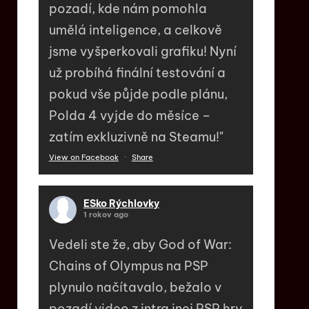
pozadí, kde nám pomohla
umělá inteligence, a celkově
jsme vyšperkovali grafiku! Nyní
už probíhá finální testování a
pokud vše půjde podle plánu,
Polda 4 vyjde do měsíce –
zatím exkluzivně na Steamu!"
View on Facebook
·
Share
ESko Rýchlovky
1 rokov ago
Vedeli ste že, aby God of War:
Chains of Olympus na PSP
plynulo načítavalo, bežalo v
pozadí video z intra inej PSP hry