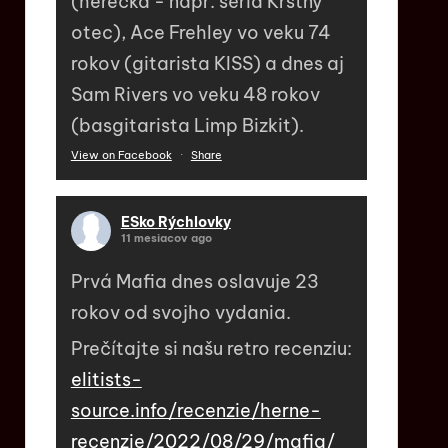
(herečka - napr. séria Krstný
otec), Ace Frehley vo veku 74
rokov (gitarista KISS) a dnes aj
Sam Rivers vo veku 48 rokov
(basgitarista Limp Bizkit).
View on Facebook
·
Share
ESko Rýchlovky
11 mesiacov ago
Prvá Mafia dnes oslavuje 23
rokov od svojho vydania.
Prečítajte si našu retro recenziu:
elitists-
source.info/recenzie/herne-
recenzie/2022/08/29/mafia/