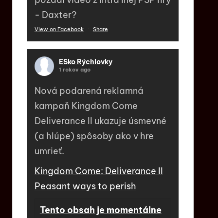
- Daxter?
View on Facebook
·
Share
ESko Rýchlovky
1 rokov ago
Nová podarená reklamná
kampaň Kingdom Come
Deliverance II ukazuje úsmevné
(a hlúpe) spôsoby ako v hre
umrieť.
Kingdom Come: Deliverance II
Peasant ways to perish
Tento obsah je momentálne