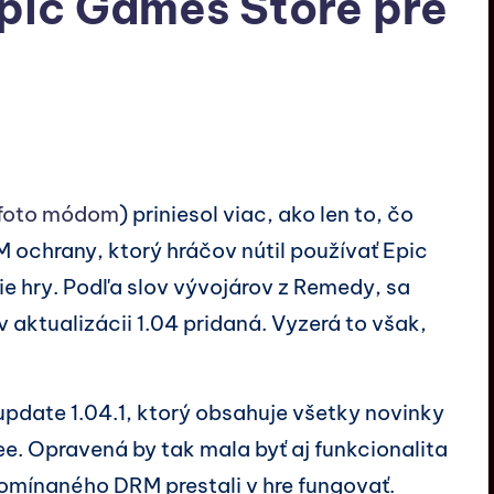
pic Games Store pre
foto módom
) priniesol viac, ako len to, čo
RM ochrany, ktorý hráčov nútil používať Epic
ie hry. Podľa slov vývojárov z Remedy, sa
 aktualizácii 1.04 pridaná. Vyzerá to však,
e update 1.04.1, ktorý obsahuje všetky novinky
ee. Opravená by tak mala byť aj funkcionalita
omínaného DRM prestali v hre fungovať.