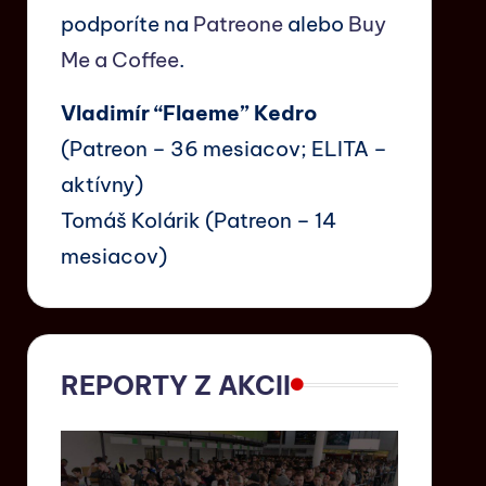
podporíte na
Patreone
alebo
Buy
Me a Coffee
.
Vladimír “Flaeme” Kedro
(Patreon – 36 mesiacov; ELITA –
aktívny)
Tomáš Kolárik (Patreon – 14
mesiacov)
REPORTY Z AKCII