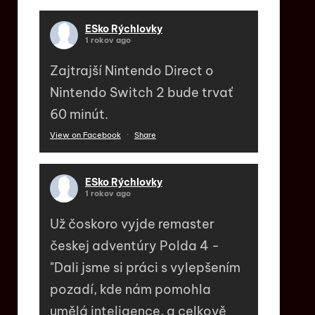
ESko Rýchlovky
1 rokov ago
Zajtrajší Nintendo Direct o
Nintendo Switch 2 bude trvať
60 minút.
View on Facebook
·
Share
ESko Rýchlovky
1 rokov ago
Už čoskoro vyjde remaster
českej adventúry Polda 4 -
"Dali jsme si práci s vylepšením
pozadí, kde nám pomohla
umělá inteligence, a celkově