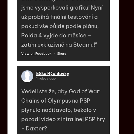
jsme vyšperkovali grafiku! Nyní
už probíhá finální testování a
pokud vše půjde podle plánu,
Polda 4 vyjde do měsíce –
zatím exkluzivně na Steamu!"
View on Facebook
·
Share
ESko Rýchlovky
1 rokov ago
Vedeli ste že, aby God of War:
Chains of Olympus na PSP
plynulo načítavalo, bežalo v
pozadí video z intra inej PSP hry
- Daxter?