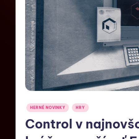
HERNÉ NOVINKY
HRY
Control v najnovš