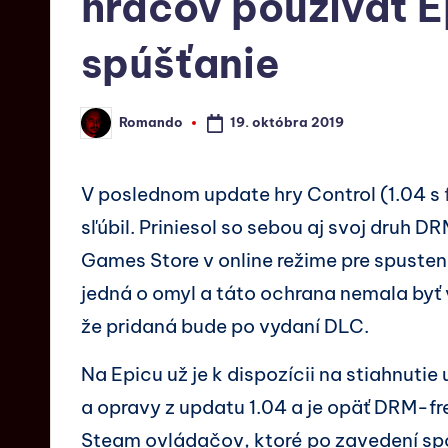
hráčov používať E
spúšťanie
19. októbra 2019
Romando
V poslednom update hry Control (1.04 s
sľúbil. Priniesol so sebou aj svoj druh D
Games Store v online režime pre spusten
jedná o omyl a táto ochrana nemala byť v
že pridaná bude po vydaní DLC.
Na Epicu už je k dispozícii na stiahnuti
a opravy z updatu 1.04 a je opäť DRM-fr
Steam ovládačov, ktoré po zavedení sp