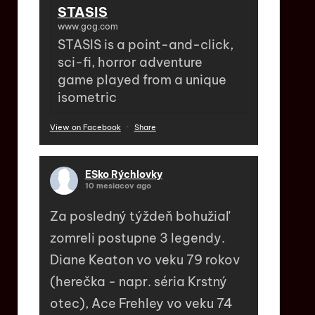
STASIS
www.gog.com
STASIS is a point-and-click,
sci-fi, horror adventure
game played from a unique
isometric
View on Facebook
·
Share
ESko Rýchlovky
10 mesiacov ago
Za posledný týždeň bohužiaľ
zomreli postupne 3 legendy.
Diane Keaton vo veku 79 rokov
(herečka - napr. séria Krstný
otec), Ace Frehley vo veku 74