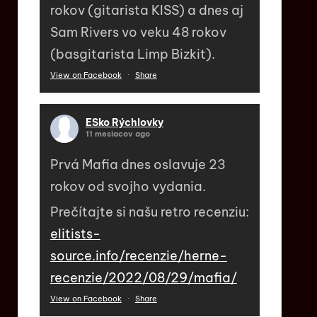
rokov (gitarista KISS) a dnes aj
Sam Rivers vo veku 48 rokov
(basgitarista Limp Bizkit).
View on Facebook
·
Share
ESko Rýchlovky
11 mesiacov ago
Prvá Mafia dnes oslavuje 23
rokov od svojho vydania.
Prečítajte si našu retro recenziu:
elitists-
source.info/recenzie/herne-
recenzie/2022/08/29/mafia/
View on Facebook
·
Share