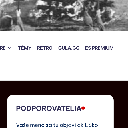
RE
TÉMY
RETRO
GULA.GG
ES PREMIUM
PODPOROVATELIA
Vaše meno sa tu objaví ak ESko