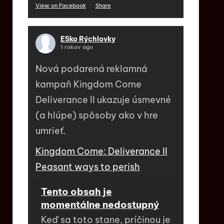
View on Facebook
·
Share
ESko Rýchlovky
1 rokov ago
Nová podarená reklamná
kampaň Kingdom Come
Deliverance II ukazuje úsmevné
(a hlúpe) spôsoby ako v hre
umrieť.
Kingdom Come: Deliverance II
Peasant ways to perish
Tento obsah je
momentálne nedostupný
Keď sa toto stane, príčinou je