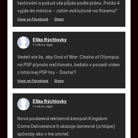
testování a pokud vše půjde podle plánu, Polda 4
vyjde do měsíce – zatím exkluzivně na Steamu!"
View on Facebook
·
Share
ESko Rýchlovky
1 rokov ago
Vedeli ste že, aby God of War: Chains of Olympus
na PSP plynulo načítavalo, bežalo v pozadí video
z intra inej PSP hry - Daxter?
View on Facebook
·
Share
ESko Rýchlovky
1 rokov ago
Nová podarená reklamná kampaň Kingdom
Come Deliverance II ukazuje úsmevné (a hlúpe)
spôsoby ako v hre umrieť.