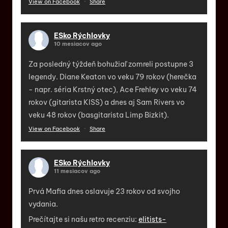
View on Facebook
·
Share
ESko Rýchlovky
10 mesiacov ago
Za posledný týždeň bohužiaľ zomreli postupne 3
legendy. Diane Keaton vo veku 79 rokov (herečka
- napr. séria Krstný otec), Ace Frehley vo veku 74
rokov (gitarista KISS) a dnes aj Sam Rivers vo
veku 48 rokov (basgitarista Limp Bizkit).
View on Facebook
·
Share
ESko Rýchlovky
11 mesiacov ago
Prvá Mafia dnes oslavuje 23 rokov od svojho
vydania.
Prečítajte si našu retro recenziu:
elitists-