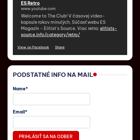
ES Retro
www.youtube.com
Welcome to The Club! V časovej video-
kapsule rokov minulých. Súčasť webu ES
Magazín - Elitist's Source. Viac retra:
elitists-
source.info/category/retro/
View on Facebook
·
Share
PODSTATNÉ INFO NA MAIL
Name*
Email*