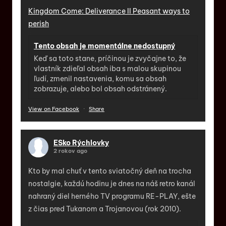
Kingdom Come: Deliverance II Peasant ways to
perish
Tento obsah je momentálne nedostupný
Keď sa toto stane, príčinou je zvyčajne to, že
vlastník zdieľal obsah iba s malou skupinou
ľudí, zmenil nastavenia, komu sa obsah
zobrazuje, alebo bol obsah odstránený.
View on Facebook
·
Share
ESko Rýchlovky
2 rokov ago
Kto by mal chuť v tento sviatočný deň na trocha
nostalgie, každú hodinu je dnes na náš retro kanál
nahraný diel herného TV programu RE-PLAY, ešte
z čias pred Tukanom a Trojanovou (rok 2010).