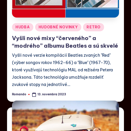
HUDBA
HUDOBNÉ NOVINKY
RETRO
Vyšli nové mixy “červeného” a
“modrého” albumu Beatles a sú skvelé
Vyšli nové verzie kompilácií Beatles zvaných "Red"
(výber songov rokov 1962-66) a "Blue" (1967-70),
ktoré využívajú technológiu MAL od režiséra Petera
Jacksona. Táto technológia umožňuje rozdeliť
zvukové stopy na jednotlivé…
Romando
13. novembra 2023