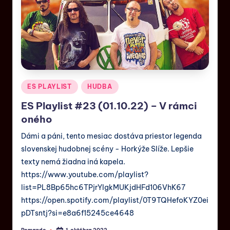
ES PLAYLIST
HUDBA
ES Playlist #23 (01.10.22) – V rámci
oného
Dámi a páni, tento mesiac dostáva priestor legenda
slovenskej hudobnej scény - Horkýže Slíže. Lepšie
texty nemá žiadna iná kapela.
https://www.youtube.com/playlist?
list=PL8Bp65hc6TPjrYIgkMUKjdHFd106VhK67
https://open.spotify.com/playlist/0T9TQHefoKYZ0ei
pDTsntj?si=e8a6f15245ce4648