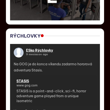
RÝCHLOVKY
ESko Rýchlovky
9 mesiacov ago
Na GOG je do konca víkendu zadarmo hororová
adventura Stasis.
STASIS
www.gog.com
STASIS is a point-and-click, sci-fi, horror
adventure game played from a unique
isometric