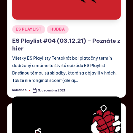
ES PLAYLIST
HUDBA
ES Playlist #04 (03.12.21) – Poznáte z
hier
Všetky ES Playlisty Tentokrát bol piatočný termín
dodržaný a máme tu štvrtú epizódu ES Playlist.
Dnešnou témou sú skladby, ktoré sa objavili v hrách.
Takže nie "original score" (ale aj…
Romando
3. decembra 2021