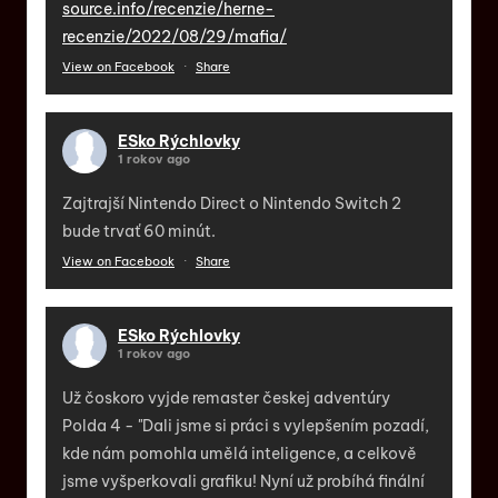
source.info/recenzie/herne-
recenzie/2022/08/29/mafia/
View on Facebook
·
Share
ESko Rýchlovky
1 rokov ago
Zajtrajší Nintendo Direct o Nintendo Switch 2
bude trvať 60 minút.
View on Facebook
·
Share
ESko Rýchlovky
1 rokov ago
Už čoskoro vyjde remaster českej adventúry
Polda 4 - "Dali jsme si práci s vylepšením pozadí,
kde nám pomohla umělá inteligence, a celkově
jsme vyšperkovali grafiku! Nyní už probíhá finální