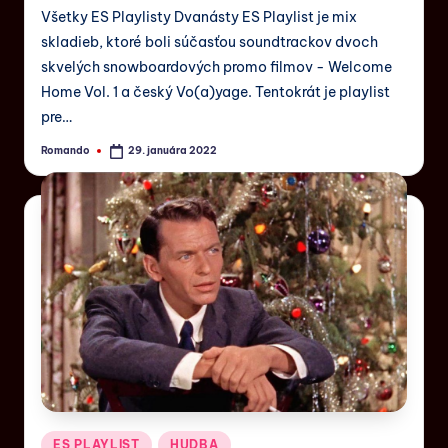
Všetky ES Playlisty Dvanásty ES Playlist je mix
skladieb, ktoré boli súčasťou soundtrackov dvoch
skvelých snowboardových promo filmov - Welcome
Home Vol. 1 a český Vo(a)yage. Tentokrát je playlist
pre…
Romando
29. januára 2022
ES PLAYLIST
HUDBA