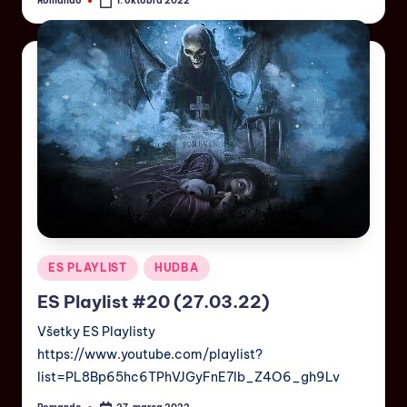
Romando
1. októbra 2022
ES PLAYLIST
HUDBA
ES Playlist #20 (27.03.22)
Všetky ES Playlisty
https://www.youtube.com/playlist?
list=PL8Bp65hc6TPhVJGyFnE7Ib_Z4O6_gh9Lv