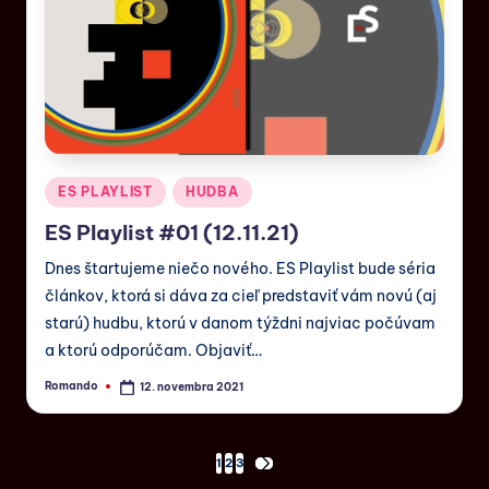
ES PLAYLIST
HUDBA
ES Playlist #01 (12.11.21)
Dnes štartujeme niečo nového. ES Playlist bude séria
článkov, ktorá si dáva za cieľ predstaviť vám novú (aj
starú) hudbu, ktorú v danom týždni najviac počúvam
a ktorú odporúčam. Objaviť…
Romando
12. novembra 2021
1
2
3