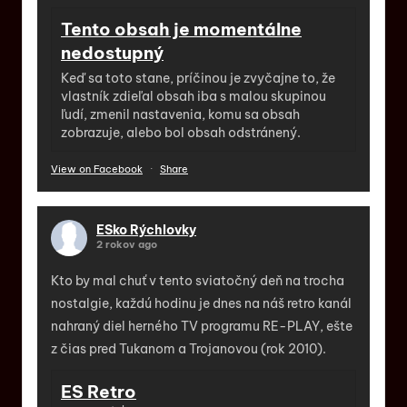
Tento obsah je momentálne
nedostupný
Keď sa toto stane, príčinou je zvyčajne to, že
vlastník zdieľal obsah iba s malou skupinou
ľudí, zmenil nastavenia, komu sa obsah
zobrazuje, alebo bol obsah odstránený.
View on Facebook
·
Share
ESko Rýchlovky
2 rokov ago
Kto by mal chuť v tento sviatočný deň na trocha
nostalgie, každú hodinu je dnes na náš retro kanál
nahraný diel herného TV programu RE-PLAY, ešte
z čias pred Tukanom a Trojanovou (rok 2010).
ES Retro