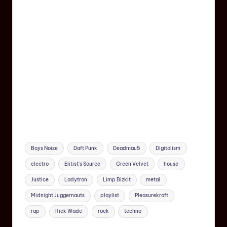
Boys Noize
Daft Punk
Deadmau5
Digitalism
electro
Elitist's Source
Green Velvet
house
Justice
Ladytron
Limp Bizkit
metal
Midnight Juggernauts
playlist
Pleasurekraft
rap
Rick Wade
rock
techno