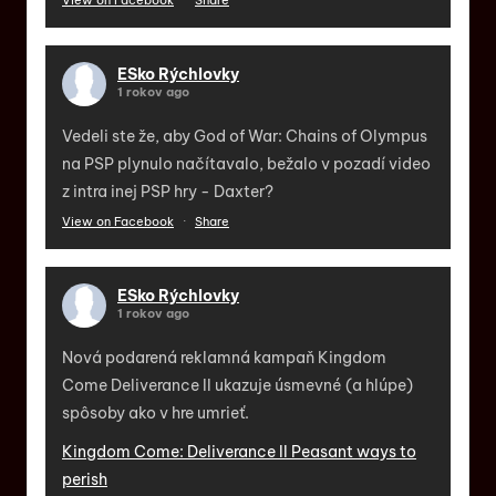
ESko Rýchlovky
1 rokov ago
Vedeli ste že, aby God of War: Chains of Olympus
na PSP plynulo načítavalo, bežalo v pozadí video
z intra inej PSP hry - Daxter?
View on Facebook
·
Share
ESko Rýchlovky
1 rokov ago
Nová podarená reklamná kampaň Kingdom
Come Deliverance II ukazuje úsmevné (a hlúpe)
spôsoby ako v hre umrieť.
Kingdom Come: Deliverance II Peasant ways to
perish