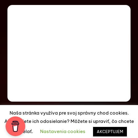
Naša stránka využíva pre svoj správny chod cookies.
Akceptujete ich odosielanie? Môžete si upraviť, čo chcete
Copyright 2026 —
ES Magazín
. All rights reserved.
odosielať.
Nastavenia cookies
Bloghash WordPress Theme
AKCEPTUJEM