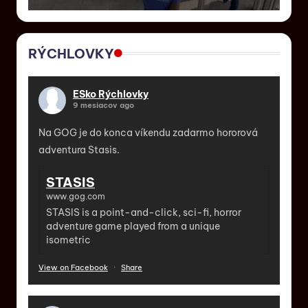
RÝCHLOVKY
ESko Rýchlovky
9 mesiacov ago
Na GOG je do konca víkendu zadarmo hororová
adventura Stasis.
STASIS
www.gog.com
STASIS is a point-and-click, sci-fi, horror
adventure game played from a unique
isometric
View on Facebook
·
Share