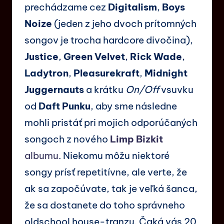
prechádzame cez
Digitalism
,
Boys
Noize
(jeden z jeho dvoch prítomných
songov je trocha hardcore divočina),
Justice
,
Green Velvet
,
Rick Wade
,
Ladytron
,
Pleasurekraft
,
Midnight
Juggernauts
a krátku
On/Off
vsuvku
od
Daft Punku
, aby sme následne
mohli pristáť pri mojich odporúčaných
songoch z nového
Limp Bizkit
albumu
. Niekomu môžu niektoré
songy prísť repetitívne, ale verte, že
ak sa započúvate, tak je veľká šanca,
že sa dostanete do toho správneho
oldschool house-tranzu. Čaká vás 20