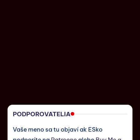
PODPOROVATELIA
Vaše meno sa tu objaví ak ESko
podporíte na
Patreone
alebo
Buy Me a