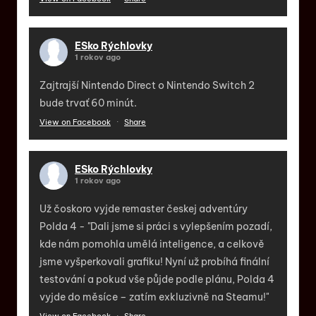
ESko Rýchlovky
1 rokov ago
Zajtrajší Nintendo Direct o Nintendo Switch 2
bude trvať 60 minút.
View on Facebook
·
Share
ESko Rýchlovky
1 rokov ago
Už čoskoro vyjde remaster českej adventúry
Polda 4 - "Dali jsme si práci s vylepšením pozadí,
kde nám pomohla umělá inteligence, a celkově
jsme vyšperkovali grafiku! Nyní už probíhá finální
testování a pokud vše půjde podle plánu, Polda 4
vyjde do měsíce – zatím exkluzivně na Steamu!"
View on Facebook
·
Share