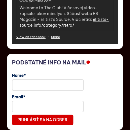
www.youtube.com
Welcome to The Club! V časovej video-
kapsule rokov minulých. Súčasť webu ES
Magazín - Elitist's Source. Viac retra:
elitists-
source.info/category/retro/
View on Facebook
·
Share
PODSTATNÉ INFO NA MAIL
Name*
Email*