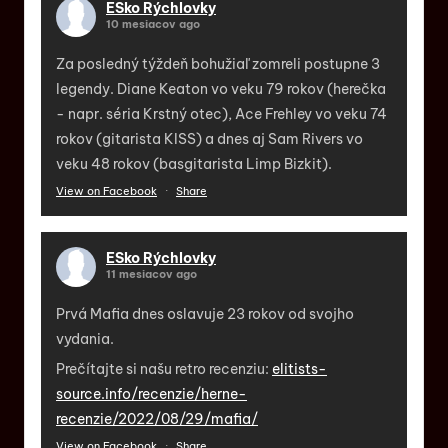
ESko Rýchlovky
10 mesiacov ago
Za posledný týždeň bohužiaľ zomreli postupne 3
legendy. Diane Keaton vo veku 79 rokov (herečka
- napr. séria Krstný otec), Ace Frehley vo veku 74
rokov (gitarista KISS) a dnes aj Sam Rivers vo
veku 48 rokov (basgitarista Limp Bizkit).
View on Facebook
·
Share
ESko Rýchlovky
11 mesiacov ago
Prvá Mafia dnes oslavuje 23 rokov od svojho
vydania.
Prečítajte si našu retro recenziu:
elitists-
source.info/recenzie/herne-
recenzie/2022/08/29/mafia/
View on Facebook
·
Share