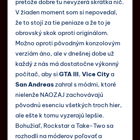
pretože dobre tu nevyzerá skrátka nič.
V žiaden moment som si nepovedal,
že to stojí za tie peniaze a že to je
obrovský skok oproti originálom.
Možno oproti pôvodným konzolovým
verziám áno, ale v dnešnej dobe už
každý z nás má dostatočne výkonný
počítač, aby si
GTA III
,
Vice City
a
San Andreas
zahral s módmi, ktoré
nielenže NAOZAJ zachovávajú
pôvodnú esenciu všetkých troch hier,
ale ešte k tomu vyzerajú lepšie.
Bohužiaľ, Rockstar a Take-Two sa
rozhodli na móderov poľovať a