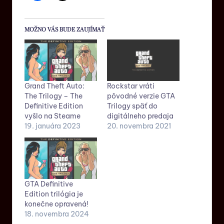
MOŽNO VÁS BUDE ZAUJÍMAŤ
Grand Theft Auto:
Rockstar vráti
The Trilogy – The
pôvodné verzie GTA
Definitive Edition
Trilogy späť do
vyšlo na Steame
digitálneho predaja
19. januára 2023
20. novembra 2021
GTA Definitive
Edition trilógia je
konečne opravená!
18. novembra 2024