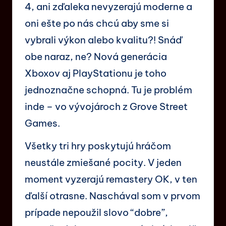
4, ani zďaleka nevyzerajú moderne a
oni ešte po nás chcú aby sme si
vybrali výkon alebo kvalitu?! Snáď
obe naraz, ne? Nová generácia
Xboxov aj PlayStationu je toho
jednoznačne schopná. Tu je problém
inde – vo vývojároch z Grove Street
Games.
Všetky tri hry poskytujú hráčom
neustále zmiešané pocity. V jeden
moment vyzerajú remastery OK, v ten
ďalší otrasne. Naschával som v prvom
prípade nepoužil slovo “dobre”,