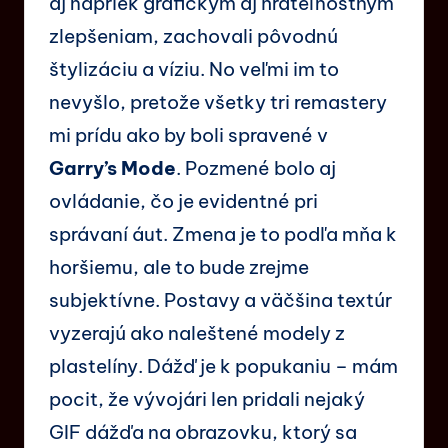
aj napriek grafickým aj hrateľnostným
zlepšeniam, zachovali pôvodnú
štylizáciu a víziu. No veľmi im to
nevyšlo, pretože všetky tri remastery
mi prídu ako by boli spravené v
Garry’s Mode
. Pozmené bolo aj
ovládanie, čo je evidentné pri
správaní áut. Zmena je to podľa mňa k
horšiemu, ale to bude zrejme
subjektívne. Postavy a väčšina textúr
vyzerajú ako naleštené modely z
plastelíny. Dážď je k popukaniu – mám
pocit, že vývojári len pridali nejaký
GIF dážďa na obrazovku, ktorý sa