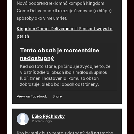
Nová podarená reklamná kampaň Kingdom
Come Deliverance II ukazuje úsmevné (a hlúpe)
spôsoby ako v hre umrieť.
Kingdom Come: Deliverance II Peasant ways to
perish
Tento obsah je momentálne
nedostupný
Keď sa toto stane, príčinou je zvyčajne to, že
vlastník zdieľal obsah iba s malou skupinou
ľudí, zmenil nastavenia, komu sa obsah
zobrazuje, alebo bol obsah odstránený.
View on Facebook
·
Share
ESko Rýchlovky
2 rokov ago
Kto by mal chuť v tento sviatočný deň na trocha