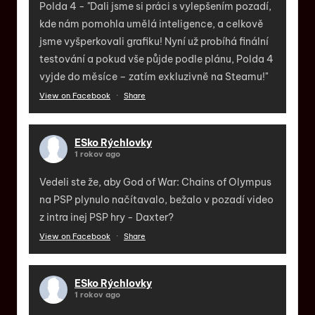
Polda 4 - "Dali jsme si práci s vylepšením pozadí,
kde nám pomohla umělá inteligence, a celkově
jsme vyšperkovali grafiku! Nyní už probíhá finální
testování a pokud vše půjde podle plánu, Polda 4
vyjde do měsíce – zatím exkluzivně na Steamu!"
View on Facebook
·
Share
ESko Rýchlovky
1 rokov ago
Vedeli ste že, aby God of War: Chains of Olympus
na PSP plynulo načítavalo, bežalo v pozadí video
z intra inej PSP hry - Daxter?
View on Facebook
·
Share
ESko Rýchlovky
1 rokov ago