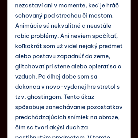
nezastaví ani v momente, keď je hráč
schovaný pod strechou či mostom.
Animácie sú nekvalitné a neustále
robia problémy. Ani neviem spočítať,
koľkokrát som už videl nejaký predmet
alebo postavu zapadnúť do zeme,
glitchovať pri stene alebo opierať sa o
vzduch. Po dlhej dobe som sa
dokonca v novo-vydanej hre stretol s
tzv. ghostingom. Tento úkaz
spôsobuje zanechávanie pozostatkov
predchádzajúcich snímiek na obraze,
čím sa tvorí akýsi duch za
postihnutým predmetom. V tomto