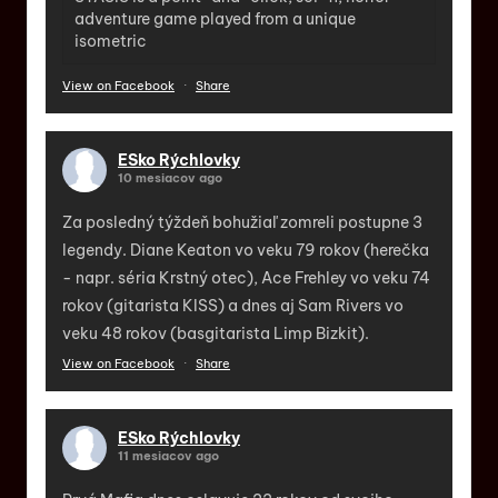
adventure game played from a unique
isometric
View on Facebook
·
Share
ESko Rýchlovky
10 mesiacov ago
Za posledný týždeň bohužiaľ zomreli postupne 3
legendy. Diane Keaton vo veku 79 rokov (herečka
- napr. séria Krstný otec), Ace Frehley vo veku 74
rokov (gitarista KISS) a dnes aj Sam Rivers vo
veku 48 rokov (basgitarista Limp Bizkit).
View on Facebook
·
Share
ESko Rýchlovky
11 mesiacov ago