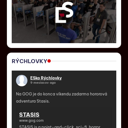
RÝCHLOVKY
ESko Rýchlovky
9 mesiacov ago
Na GOG je do konca víkendu zadarmo hororová
adventura Stasis.
STASIS
www.gog.com
STASIS is a point-and-click, sci-fi, horror