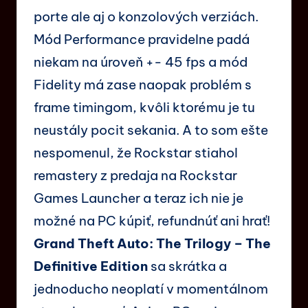
porte ale aj o konzolových verziách.
Mód Performance pravidelne padá
niekam na úroveň +- 45 fps a mód
Fidelity má zase naopak problém s
frame timingom, kvôli ktorému je tu
neustály pocit sekania. A to som ešte
nespomenul, že Rockstar stiahol
remastery z predaja na Rockstar
Games Launcher a teraz ich nie je
možné na PC kúpiť, refundnúť ani hrať!
Grand Theft Auto: The Trilogy – The
Definitive Edition
sa skrátka a
jednoducho neoplatí v momentálnom