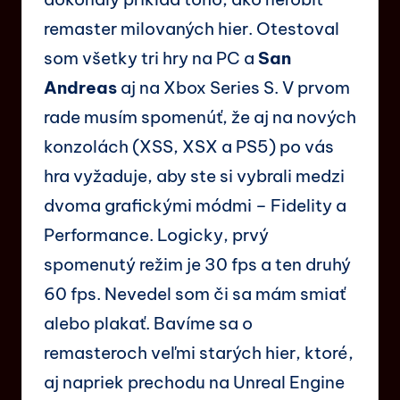
remaster milovaných hier. Otestoval
som všetky tri hry na PC a
San
Andreas
aj na Xbox Series S. V prvom
rade musím spomenúť, že aj na nových
konzolách (XSS, XSX a PS5) po vás
hra vyžaduje, aby ste si vybrali medzi
dvoma grafickými módmi – Fidelity a
Performance. Logicky, prvý
spomenutý režim je 30 fps a ten druhý
60 fps. Nevedel som či sa mám smiať
alebo plakať. Bavíme sa o
remasteroch veľmi starých hier, ktoré,
aj napriek prechodu na Unreal Engine