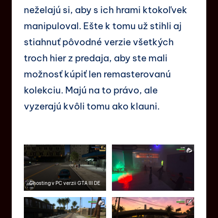
neželajú si, aby s ich hrami ktokoľvek
manipuloval. Ešte k tomu už stihli aj
stiahnuť pôvodné verzie všetkých
troch hier z predaja, aby ste mali
možnosť kúpiť len remasterovanú
kolekciu. Majú na to právo, ale
vyzerajú kvôli tomu ako klauni.
Ghosting v PC verzii GTA III DE