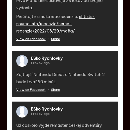
Prvá Mafia dnes oslavuje 23 rokov od svojho
vydania.
Prečítajte si našu retro recenziu:
elitists-
source.info/recenzie/herne-
recenzie/2022/08/29/mafia/
View on Facebook
·
Share
ESko Rýchlovky
1 rokov ago
Zajtrajší Nintendo Direct o Nintendo Switch 2
bude trvať 60 minút.
View on Facebook
·
Share
ESko Rýchlovky
1 rokov ago
Už čoskoro vyjde remaster českej adventúry