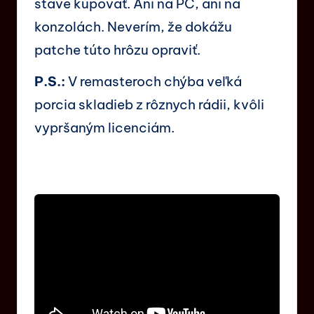
stave kupovať. Ani na PC, ani na
konzolách. Neverím, že dokážu
patche túto hrôzu opraviť.
P.S.:
V remasteroch chýba veľká
porcia skladieb z rôznych rádii, kvôli
vypršaným licenciám.