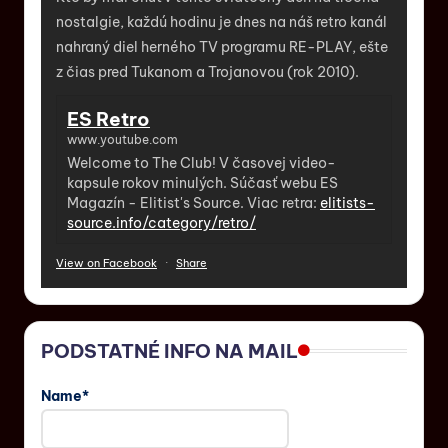
nostalgie, každú hodinu je dnes na náš retro kanál
nahraný diel herného TV programu RE-PLAY, ešte
z čias pred Tukanom a Trojanovou (rok 2010).
ES Retro
www.youtube.com
Welcome to The Club! V časovej video-
kapsule rokov minulých. Súčasť webu ES
Magazín - Elitist's Source. Viac retra:
elitists-
source.info/category/retro/
View on Facebook
·
Share
PODSTATNÉ INFO NA MAIL
Name*