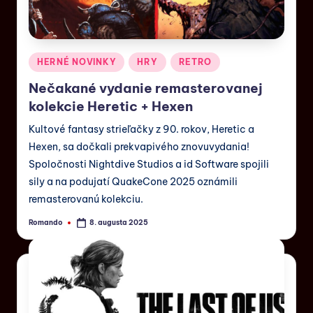
HERNÉ NOVINKY
HRY
RETRO
Nečakané vydanie remasterovanej
kolekcie Heretic + Hexen
Kultové fantasy strieľačky z 90. rokov, Heretic a
Hexen, sa dočkali prekvapivého znovuvydania!
Spoločnosti Nightdive Studios a id Software spojili
sily a na podujatí QuakeCone 2025 oznámili
remasterovanú kolekciu.
Romando
8. augusta 2025