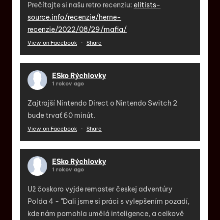
Prečítajte si našu retro recenziu:
elitists-
source.info/recenzie/herne-
recenzie/2022/08/29/mafia/
View on Facebook
·
Share
ESko Rýchlovky
1 rokov ago
Zajtrajší Nintendo Direct o Nintendo Switch 2
bude trvať 60 minút.
View on Facebook
·
Share
ESko Rýchlovky
1 rokov ago
Už čoskoro vyjde remaster českej adventúry
Polda 4 - "Dali jsme si práci s vylepšením pozadí,
kde nám pomohla umělá inteligence, a celkově