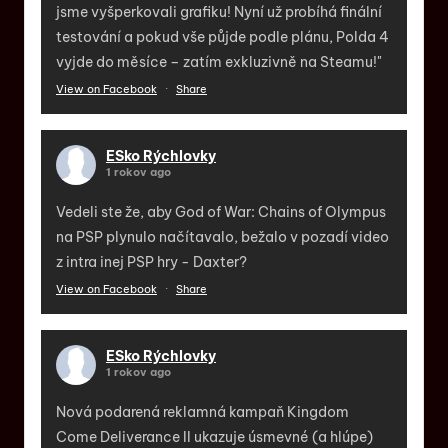
jsme vyšperkovali grafiku! Nyní už probíhá finální
testování a pokud vše půjde podle plánu, Polda 4
vyjde do měsíce – zatím exkluzivně na Steamu!"
View on Facebook
·
Share
ESko Rýchlovky
1 rokov ago
Vedeli ste že, aby God of War: Chains of Olympus
na PSP plynulo načítavalo, bežalo v pozadí video
z intra inej PSP hry - Daxter?
View on Facebook
·
Share
ESko Rýchlovky
1 rokov ago
Nová podarená reklamná kampaň Kingdom
Come Deliverance II ukazuje úsmevné (a hlúpe)