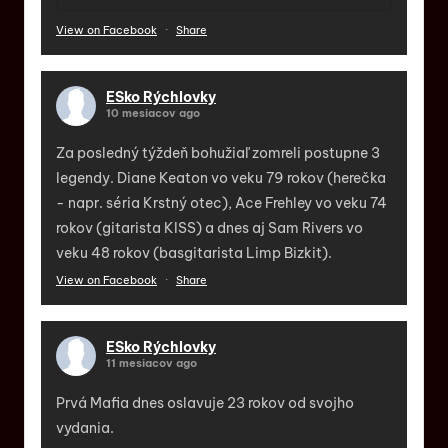
View on Facebook
·
Share
ESko Rýchlovky
10 mesiacov ago
Za posledný týždeň bohužiaľ zomreli postupne 3
legendy. Diane Keaton vo veku 79 rokov (herečka
- napr. séria Krstný otec), Ace Frehley vo veku 74
rokov (gitarista KISS) a dnes aj Sam Rivers vo
veku 48 rokov (basgitarista Limp Bizkit).
View on Facebook
·
Share
ESko Rýchlovky
11 mesiacov ago
Prvá Mafia dnes oslavuje 23 rokov od svojho
vydania.