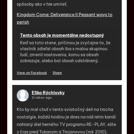
spôsoby ako v hre umrieť.
Kingdom Come: Deliverance II Peasant ways to
perish
Tento obsah je momentálne nedostupný
Keď sa toto stane, príčinou je zvyčajne to, že
vlastník zdieľal obsah iba s malou skupinou
ľudí, zmenil nastavenia, komu sa obsah
zobrazuje, alebo bol obsah odstránený.
View on Facebook
·
Share
ESko Rýchlovky
2 rokov ago
Kto by mal chuť v tento sviatočný deň na trocha
nostalgie, každú hodinu je dnes na náš retro kanál
nahraný diel herného TV programu RE-PLAY, ešte
z čias pred Tukanom a Trojanovou (rok 2010).