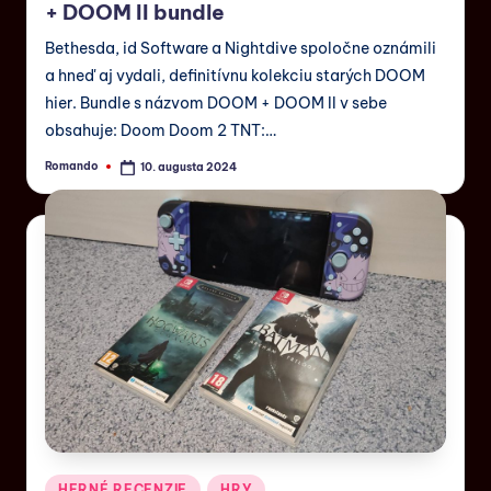
+ DOOM II bundle
Bethesda, id Software a Nightdive spoločne oznámili
a hneď aj vydali, definitívnu kolekciu starých DOOM
hier. Bundle s názvom DOOM + DOOM II v sebe
obsahuje: Doom Doom 2 TNT:…
Romando
10. augusta 2024
HERNÉ RECENZIE
HRY