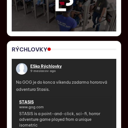
RÝCHLOVKY
ESko Rýchlovky
9 mesiacov ago
Na GOG je do konca víkendu zadarmo hororová
adventura Stasis.
STASIS
www.gog.com
STASIS is a point-and-click, sci-fi, horror
adventure game played from a unique
isometric