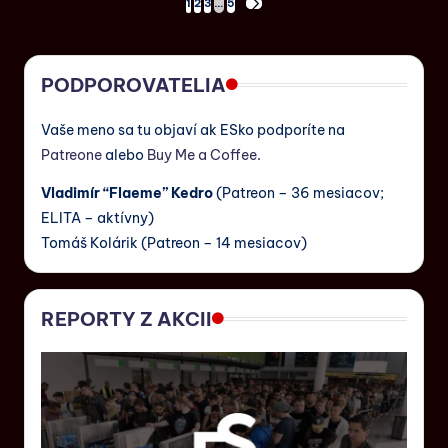
1
2
3
…
5
PODPOROVATELIA
Vaše meno sa tu objaví ak ESko podporíte na
Patreone
alebo
Buy Me a Coffee
.
Vladimír “Flaeme” Kedro
(Patreon – 36 mesiacov;
ELITA – aktívny)
Tomáš Kolárik (Patreon – 14 mesiacov)
REPORTY Z AKCII