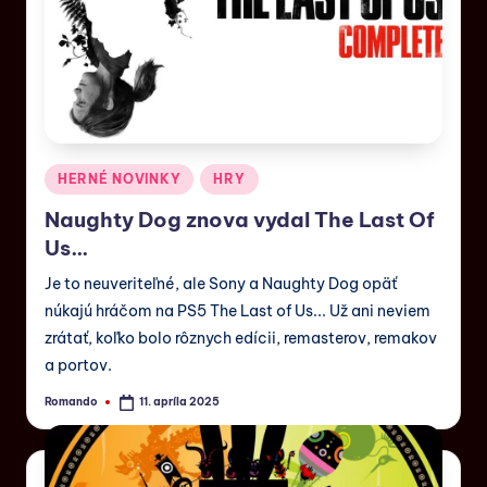
HERNÉ NOVINKY
HRY
Naughty Dog znova vydal The Last Of
Us…
Je to neuveriteľné, ale Sony a Naughty Dog opäť
núkajú hráčom na PS5 The Last of Us... Už ani neviem
zrátať, koľko bolo rôznych edícii, remasterov, remakov
a portov.
Romando
11. apríla 2025