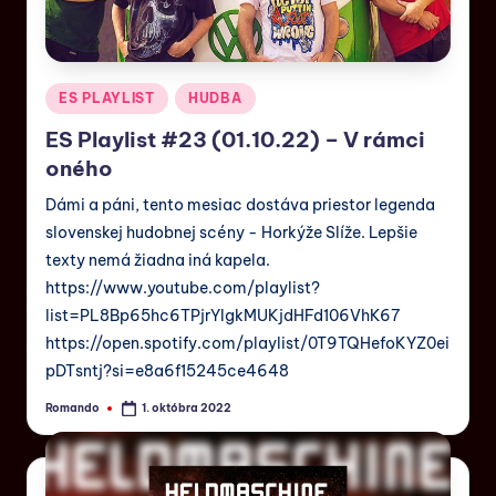
ES PLAYLIST
HUDBA
ES Playlist #23 (01.10.22) – V rámci
oného
Dámi a páni, tento mesiac dostáva priestor legenda
slovenskej hudobnej scény - Horkýže Slíže. Lepšie
texty nemá žiadna iná kapela.
https://www.youtube.com/playlist?
list=PL8Bp65hc6TPjrYIgkMUKjdHFd106VhK67
https://open.spotify.com/playlist/0T9TQHefoKYZ0ei
pDTsntj?si=e8a6f15245ce4648
Romando
1. októbra 2022