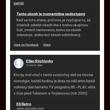
perish
Tento obsah je momentálne nedostupný
Keď sa toto stane, príčinou je zvyčajne to, že
vlastník zdieľal obsah iba s malou skupinou
ľudí, zmenil nastavenia, komu sa obsah
zobrazuje, alebo bol obsah odstránený.
View on Facebook
·
Share
ESko Rýchlovky
2 rokov ago
Kto by mal chuť v tento sviatočný deň na trocha
nostalgie, každú hodinu je dnes na náš retro kanál
nahraný diel herného TV programu RE-PLAY, ešte
z čias pred Tukanom a Trojanovou (rok 2010).
ES Retro
www.youtube.com