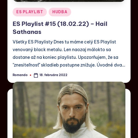
ES PLAYLIST
HUDBA
ES Playlist #15 (18.02.22) – Hail
Sathanas
Všetky ES Playlisty Dnes tu máme celý ES Playlist
venovaný black metalu. Len naozaj málokto sa
dostane až na koniec playlistu. Upozorňujem, že sa
"znesiteľnosť" skladieb postupne znižuje. Úvodné dva…
Romando
18. februára 2022