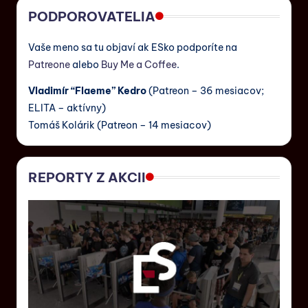
PODPOROVATELIA
Vaše meno sa tu objaví ak ESko podporíte na
Patreone
alebo
Buy Me a Coffee
.
Vladimír “Flaeme” Kedro
(Patreon – 36 mesiacov;
ELITA – aktívny)
Tomáš Kolárik (Patreon – 14 mesiacov)
REPORTY Z AKCII