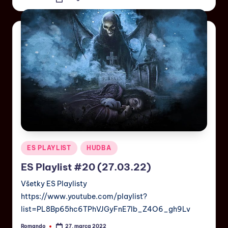
ES PLAYLIST
HUDBA
ES Playlist #20 (27.03.22)
Všetky ES Playlisty
https://www.youtube.com/playlist?
list=PL8Bp65hc6TPhVJGyFnE7Ib_Z4O6_gh9Lv
Romando
27. marca 2022