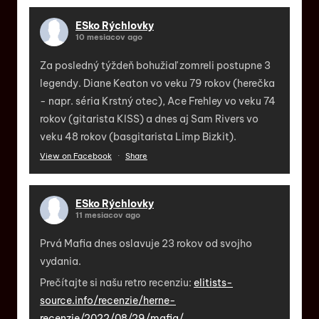
ESko Rýchlovky
10 mesiacov ago
Za posledný týždeň bohužiaľ zomreli postupne 3
legendy. Diane Keaton vo veku 79 rokov (herečka
- napr. séria Krstný otec), Ace Frehley vo veku 74
rokov (gitarista KISS) a dnes aj Sam Rivers vo
veku 48 rokov (basgitarista Limp Bizkit).
View on Facebook
·
Share
ESko Rýchlovky
11 mesiacov ago
Prvá Mafia dnes oslavuje 23 rokov od svojho
vydania.
Prečítajte si našu retro recenziu:
elitists-
source.info/recenzie/herne-
recenzie/2022/08/29/mafia/