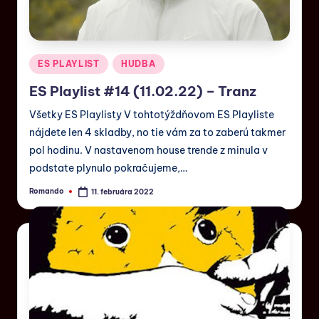
ES PLAYLIST
HUDBA
ES Playlist #14 (11.02.22) – Tranz
Všetky ES Playlisty V tohtotýždňovom ES Playliste
nájdete len 4 skladby, no tie vám za to zaberú takmer
pol hodinu. V nastavenom house trende z minula v
podstate plynulo pokračujeme,…
Romando
11. februára 2022