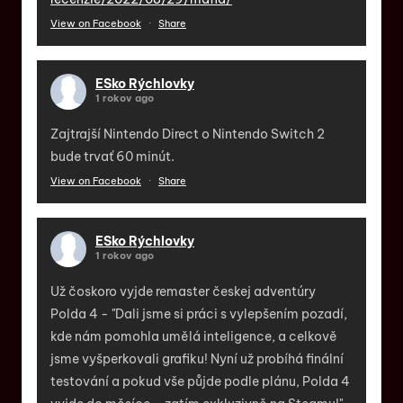
View on Facebook
·
Share
ESko Rýchlovky
1 rokov ago
Zajtrajší Nintendo Direct o Nintendo Switch 2
bude trvať 60 minút.
View on Facebook
·
Share
ESko Rýchlovky
1 rokov ago
Už čoskoro vyjde remaster českej adventúry
Polda 4 - "Dali jsme si práci s vylepšením pozadí,
kde nám pomohla umělá inteligence, a celkově
jsme vyšperkovali grafiku! Nyní už probíhá finální
testování a pokud vše půjde podle plánu, Polda 4