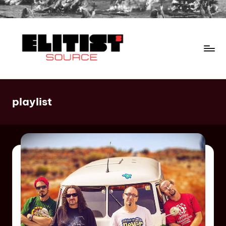
playlist