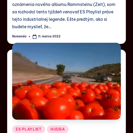
oznámenia nového albumu Rammsteinu (Zeit), som
sa rozhodol tento týždeň venovať ES Playlist práve
tejto industrialnej legende. Ešte predtým, ako si
budete myslieť, že…
Romando
11. marca 2022
ES PLAYLIST
HUDBA