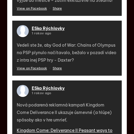
vyjde do měsíce – zatím exkluzivně na Steamu!"
View on Facebook
·
Share
ESko Rýchlovky
1 rokov ago
Vedeli ste že, aby God of War: Chains of Olympus
na PSP plynulo načítavalo, bežalo v pozadí video
z intra inej PSP hry - Daxter?
View on Facebook
·
Share
ESko Rýchlovky
1 rokov ago
Nová podarená reklamná kampaň Kingdom
Come Deliverance II ukazuje úsmevné (a hlúpe)
spôsoby ako v hre umrieť.
Kingdom Come: Deliverance II Peasant ways to