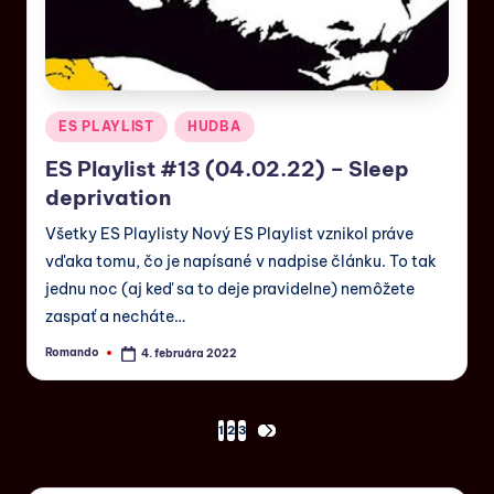
ES PLAYLIST
HUDBA
ES Playlist #13 (04.02.22) – Sleep
deprivation
Všetky ES Playlisty Nový ES Playlist vznikol práve
vďaka tomu, čo je napísané v nadpise článku. To tak
jednu noc (aj keď sa to deje pravidelne) nemôžete
zaspať a necháte…
Romando
4. februára 2022
1
2
3