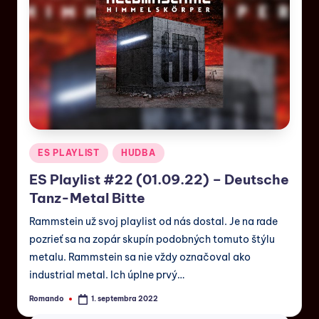
ES PLAYLIST
HUDBA
ES Playlist #22 (01.09.22) – Deutsche
Tanz-Metal Bitte
Rammstein už svoj playlist od nás dostal. Je na rade
pozrieť sa na zopár skupín podobných tomuto štýlu
metalu. Rammstein sa nie vždy označoval ako
industrial metal. Ich úplne prvý…
Romando
1. septembra 2022