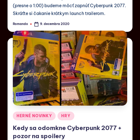
(presne o 1:00) budeme môcť zapnúť Cyberpunk 2077.
Skráťte si čakanie krátkym launch trailerom.
Romando
9. decembra 2020
HERNÉ NOVINKY
HRY
Kedy sa odomkne Cyberpunk 2077 +
pozor na spoilery