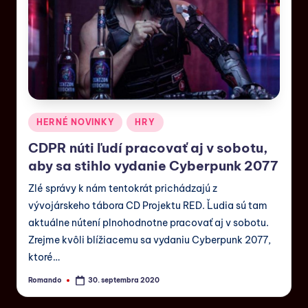
HERNÉ NOVINKY
HRY
CDPR núti ľudí pracovať aj v sobotu,
aby sa stihlo vydanie Cyberpunk 2077
Zlé správy k nám tentokrát prichádzajú z
vývojárskeho tábora CD Projektu RED. Ľudia sú tam
aktuálne nútení plnohodnotne pracovať aj v sobotu.
Zrejme kvôli blížiacemu sa vydaniu Cyberpunk 2077,
ktoré…
Romando
30. septembra 2020