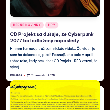
HERNÉ NOVINKY
HRY
CD Projekt sa dušuje, že Cyberpunk
2077 bol odložený naposledy
Hmmm ten nadpis už som niekde videl... Čo videl, ja
som ho dokonca aj písal! Presnejšie to bolo v apríli
tohto roka, kedy prezident CD Projektu RED vravel, že
vývoj…
Romando
11. novembra 2020