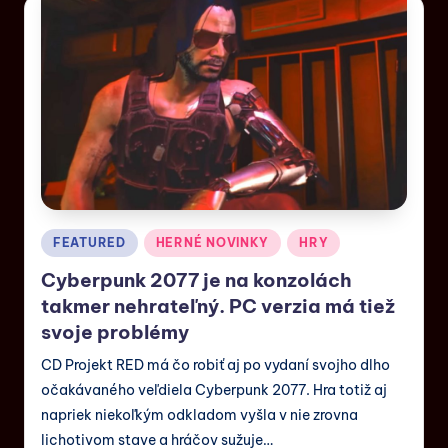
FEATURED
HERNÉ NOVINKY
HRY
Cyberpunk 2077 je na konzolách
takmer nehrateľný. PC verzia má tiež
svoje problémy
CD Projekt RED má čo robiť aj po vydaní svojho dlho
očakávaného veľdiela Cyberpunk 2077. Hra totiž aj
napriek niekoľkým odkladom vyšla v nie zrovna
lichotivom stave a hráčov sužuje…