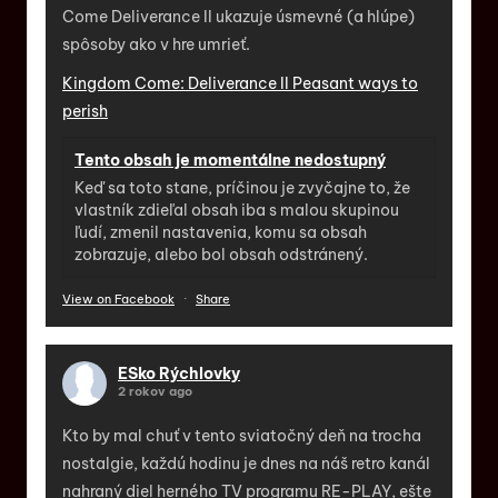
Come Deliverance II ukazuje úsmevné (a hlúpe)
spôsoby ako v hre umrieť.
Kingdom Come: Deliverance II Peasant ways to
perish
Tento obsah je momentálne nedostupný
Keď sa toto stane, príčinou je zvyčajne to, že
vlastník zdieľal obsah iba s malou skupinou
ľudí, zmenil nastavenia, komu sa obsah
zobrazuje, alebo bol obsah odstránený.
View on Facebook
·
Share
ESko Rýchlovky
2 rokov ago
Kto by mal chuť v tento sviatočný deň na trocha
nostalgie, každú hodinu je dnes na náš retro kanál
nahraný diel herného TV programu RE-PLAY, ešte