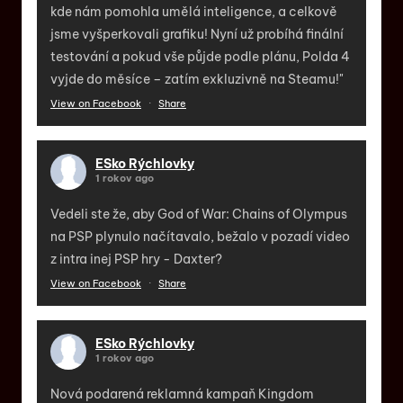
kde nám pomohla umělá inteligence, a celkově
jsme vyšperkovali grafiku! Nyní už probíhá finální
testování a pokud vše půjde podle plánu, Polda 4
vyjde do měsíce – zatím exkluzivně na Steamu!"
View on Facebook
·
Share
ESko Rýchlovky
1 rokov ago
Vedeli ste že, aby God of War: Chains of Olympus
na PSP plynulo načítavalo, bežalo v pozadí video
z intra inej PSP hry - Daxter?
View on Facebook
·
Share
ESko Rýchlovky
1 rokov ago
Nová podarená reklamná kampaň Kingdom