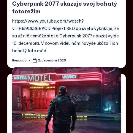
Cyberpunk 2077 ukazuje svoj bohatý
fotorežim
https://www.youtube.com/watch?
v=IHfs98k86EACD Projekt RED do sveta vykrikuje, že
sa už nič nemôže stať a Cyberpunk 2077 naozaj vyjde
10. decembra. V novom videu nám navyše ukázali ich
bohatý foto mód.
Romando
2. decembra 2020