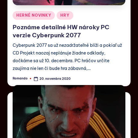
HERNÉ NOVINKY
HRY
Poznáme detailné HW nároky PC
verzie Cyberpunk 2077
Cyberpunk 2077 sa už nezadržateľné blíži a pokiaľ už
CD Projekt naozaj neplánuje žiadne odklady,
dočkáme sa už 10. decembra. PC hráčov určite
zaujíma nie len či bude hra zábavná,…
Romando
20. novembra 2020