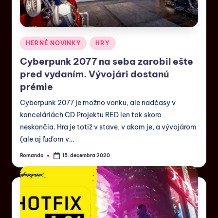
HERNÉ NOVINKY
HRY
Cyberpunk 2077 na seba zarobil ešte
pred vydaním. Vývojári dostanú
prémie
Cyberpunk 2077 je možno vonku, ale nadčasy v
kanceláriách CD Projektu RED len tak skoro
neskončia. Hra je totiž v stave, v akom je, a vývojárom
(ale aj ľuďom v…
Romando
15. decembra 2020