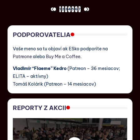
1
2
3
4
5
6
7
PODPOROVATELIA
Vaše meno sa tu objaví ak ESko podporíte na
Patreone
alebo
Buy Me a Coffee
.
Vladimír “Flaeme” Kedro
(Patreon – 36 mesiacov;
ELITA – aktívny)
Tomáš Kolárik (Patreon – 14 mesiacov)
REPORTY Z AKCII