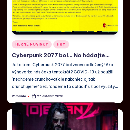
HERNÉ NOVINKY
HRY
Cyberpunk 2077 bol… No hádajte…
Je to tam! Cyberpunk 2077 bol znova odložený! Aká
výhovorka nás čaká tentokrát? COVID-19 už použili,
"nechceme crunchovať ale nakoniec aj tak
crunchujeme" tiež, "chceme to doladiť" už bol využitý…
Romando
27. októbra 2020