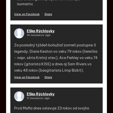
isometric
View on Facebook
·
Share
ESko Rýchlovky
10 mesiacov ago
Za posledný týždeň bohužiaľ zomreli postupne 3
legendy. Diane Keaton vo veku 79 rokov (herečka
- napr. séria Krstný otec), Ace Frehley vo veku 74
rokov (gitarista KISS) a dnes aj Sam Rivers vo
veku 48 rokov (basgitarista Limp Bizkit).
View on Facebook
·
Share
ESko Rýchlovky
11 mesiacov ago
Prvá Mafia dnes oslavuje 23 rokov od svojho