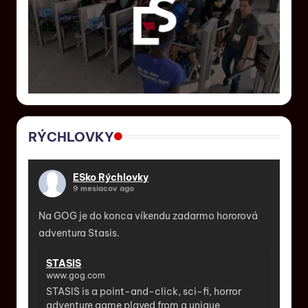
RÝCHLOVKY
ESko Rýchlovky
9 mesiacov ago
Na GOG je do konca víkendu zadarmo hororová
adventura Stasis.
STASIS
www.gog.com
STASIS is a point-and-click, sci-fi, horror
adventure game played from a unique