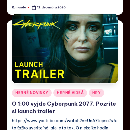
Romando
12. decembra 2020
HERNÉ NOVINKY
HERNÉ VIDEÁ
HRY
O 1:00 vyjde Cyberpunk 2077. Pozrite
si launch trailer
https://www.youtube.com/watch?v=UnA7tepsc7sJe
to ťažko uveriteľné, ale je to tak. O niekoľko hodín