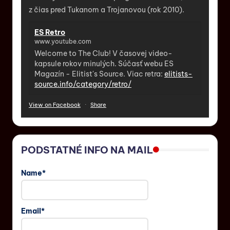
z čias pred Tukanom a Trojanovou (rok 2010).
ES Retro
www.youtube.com
Welcome to The Club! V časovej video-
kapsule rokov minulých. Súčasť webu ES
Magazín - Elitist's Source. Viac retra:
elitists-
source.info/category/retro/
View on Facebook
·
Share
PODSTATNÉ INFO NA MAIL
Name*
Email*