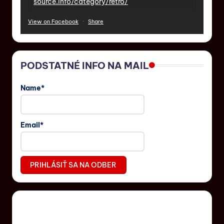
source.info/category/retro/
View on Facebook
·
Share
PODSTATNÉ INFO NA MAIL
Name*
Email*