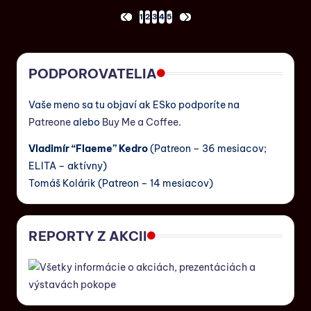
1
2
3
4
5
PODPOROVATELIA
Vaše meno sa tu objaví ak ESko podporíte na
Patreone
alebo
Buy Me a Coffee
.
Vladimír “Flaeme” Kedro
(Patreon – 36 mesiacov;
ELITA – aktívny)
Tomáš Kolárik (Patreon – 14 mesiacov)
REPORTY Z AKCII