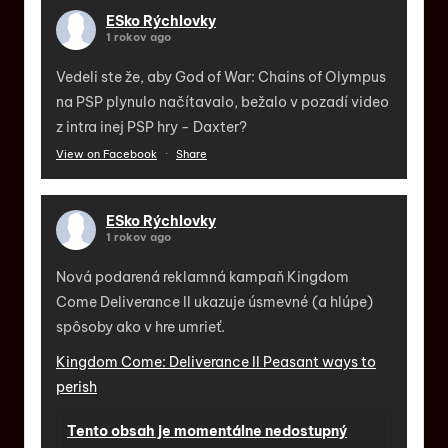
ESko Rýchlovky
1 rokov ago
Vedeli ste že, aby God of War: Chains of Olympus
na PSP plynulo načítavalo, bežalo v pozadí video
z intra inej PSP hry - Daxter?
View on Facebook
·
Share
ESko Rýchlovky
1 rokov ago
Nová podarená reklamná kampaň Kingdom
Come Deliverance II ukazuje úsmevné (a hlúpe)
spôsoby ako v hre umrieť.
Kingdom Come: Deliverance II Peasant ways to
perish
Tento obsah je momentálne nedostupný