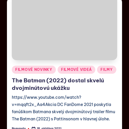
FILMOVÉ NOVINKY
FILMOVÉ VIDEÁ
FILMY
The Batman (2022) dostal skvelú
dvojminútovú ukážku
https://www.youtube.com/watch?
v=mqqft2x_Aa4Akcia DC FanDome 2021 poskytla
fanúšikom Batmana skvelý dvojminútový trailer filmu
The Batman (2022) s Pattinsonom v hlavnej úlohe.
Romando
18. októbra 2021