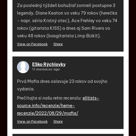
Za posledný týždeň bohužiaľ zomreli postupne 3
legendy. Diane Keaton vo veku 79 rokov (herečka
- napr. séria Krstný otec), Ace Frehley vo veku 74
rokov (gitarista KISS) a dnes aj Sam Rivers vo
veku 48 rokov (basgitarista Limp Bizkit).
View on Facebook
·
Share
ESko Rýchlovky
11 mesiacov ago
Prvá Mafia dnes oslavuje 23 rokov od svojho
vydania.
Prečítajte si našu retro recenziu:
elitists-
source.info/recenzie/herne-
recenzie/2022/08/29/mafia/
View on Facebook
·
Share