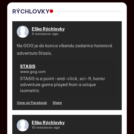
RÝCHLOVKY
ESko Rýchlovky
9 mesiacov ago
Na GOG je do konca víkendu zadarmo hororová
adventura Stasis.
STASIS
www.gog.com
STASIS is a point-and-click, sci-fi, horror
adventure game played from a unique
isometric
View on Facebook
·
Share
ESko Rýchlovky
10 mesiacov ago