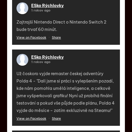
ESko Rýchlovky
1 rokov ago
Zajtrajší Nintendo Direct o Nintendo Switch 2
bude trvať 60 minút.
View on Facebook
·
Share
ESko Rýchlovky
1 rokov ago
Už čoskoro vyjde remaster českej adventúry
Polda 4 - "Dali jsme si práci s vylepšením pozadí,
kde nám pomohla umělá inteligence, a celkově
jsme vyšperkovali grafiku! Nyní už probíhá finální
testování a pokud vše půjde podle plánu, Polda 4
vyjde do měsíce – zatím exkluzivně na Steamu!"
View on Facebook
·
Share