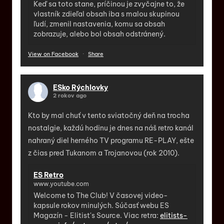
Keď sa toto stane, príčinou je zvyčajne to, že
vlastník zdieľal obsah iba s malou skupinou
ľudí, zmenil nastavenia, komu sa obsah
zobrazuje, alebo bol obsah odstránený.
View on Facebook
·
Share
ESko Rýchlovky
2 rokov ago
Kto by mal chuť v tento sviatočný deň na trocha
nostalgie, každú hodinu je dnes na náš retro kanál
nahraný diel herného TV programu RE-PLAY, ešte
z čias pred Tukanom a Trojanovou (rok 2010).
ES Retro
www.youtube.com
Welcome to The Club! V časovej video-
kapsule rokov minulých. Súčasť webu ES
Magazín - Elitist's Source. Viac retra:
elitists-