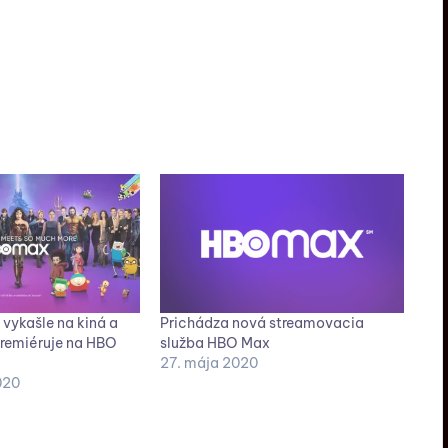
 vykašle na kiná a
Prichádza nová streamovacia
premiéruje na HBO
služba HBO Max
27. mája 2020
020