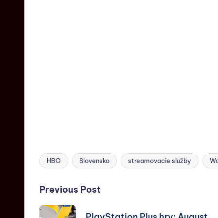
HBO
Slovensko
streamovacie služby
Wa
Previous Post
PlayStation Plus hry: August