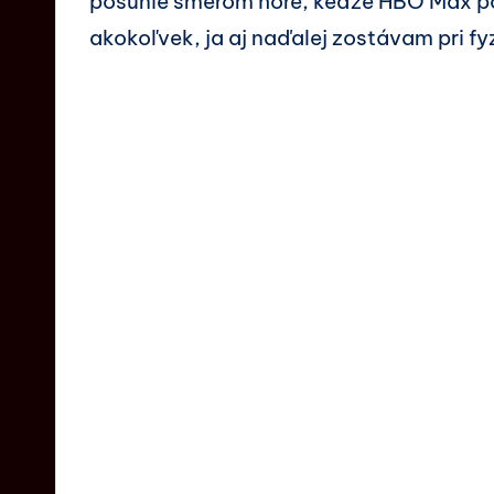
posunie smerom hore, keďže HBO Max p
akokoľvek, ja aj naďalej zostávam pri f