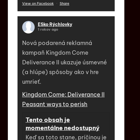
View on Facebook
·
Share
ESko Rýchlovky
1 rokov ago
Nová podarená reklamná
kampaň Kingdom Come
Deliverance II ukazuje úsmevné
(a hlúpe) spôsoby ako v hre
umrieť.
Kingdom Come: Deliverance II
Peasant ways to perish
Tento obsah je
momentálne nedostupný
Keď sa toto stane, príčinou je