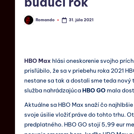
budúci rok
31. júla 2021
Romando
HBO Max
hlási oneskorenie svojho príc
prisľúbilo, že sa v priebehu roka 2021 H
nestane sa tak a dostali sme teda nový 
služba nahrádzajúca
HBO GO
mala dost
Aktuálne sa HBO Max snaží čo najhlbšie 
svoje úsilie vložiť práve do tohto trhu
predplatného. HBO GO stojí 5,99 eur me