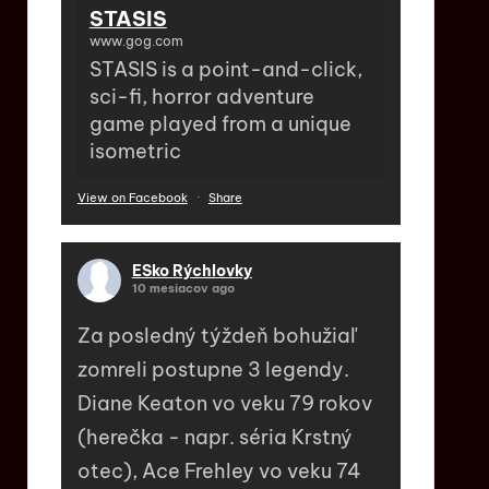
STASIS
www.gog.com
STASIS is a point-and-click,
sci-fi, horror adventure
game played from a unique
isometric
View on Facebook
·
Share
ESko Rýchlovky
10 mesiacov ago
Za posledný týždeň bohužiaľ
zomreli postupne 3 legendy.
Diane Keaton vo veku 79 rokov
(herečka - napr. séria Krstný
otec), Ace Frehley vo veku 74