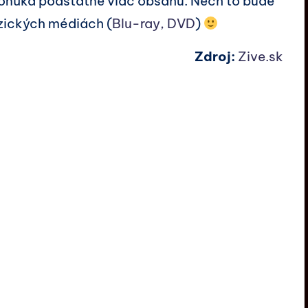
onúka podstatne viac obsahu. Nech to bude
yzických médiách (
Blu-ray, DVD
)
Zdroj:
Zive.sk