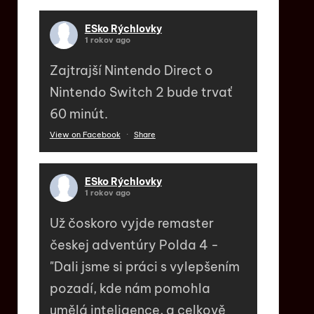
ESko Rýchlovky
1 rokov ago
Zajtrajší Nintendo Direct o
Nintendo Switch 2 bude trvať
60 minút.
View on Facebook
·
Share
ESko Rýchlovky
1 rokov ago
Už čoskoro vyjde remaster
českej adventúry Polda 4 -
"Dali jsme si práci s vylepšením
pozadí, kde nám pomohla
umělá inteligence, a celkově