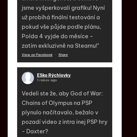
jsme vyšperkovali grafiku! Nyní
už probíhá finální testování a
pokud vše půjde podle plánu,
Polda 4 vyjde do měsíce –
zatím exkluzivně na Steamu!"
View on Facebook
·
Share
ESko Rýchlovky
1 rokov ago
Vedeli ste že, aby God of War:
Chains of Olympus na PSP
plynulo načítavalo, bežalo v
pozadí video z intra inej PSP hry
- Daxter?