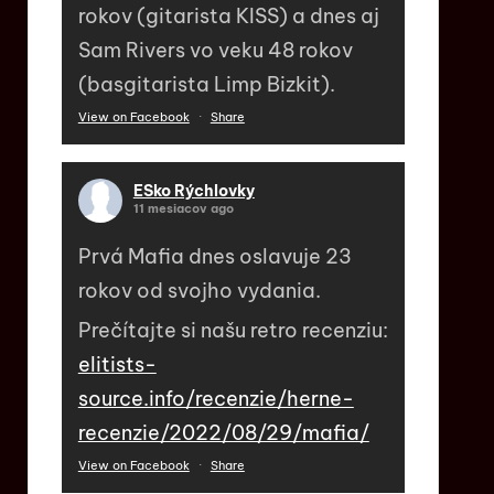
rokov (gitarista KISS) a dnes aj
Sam Rivers vo veku 48 rokov
(basgitarista Limp Bizkit).
View on Facebook
·
Share
ESko Rýchlovky
11 mesiacov ago
Prvá Mafia dnes oslavuje 23
rokov od svojho vydania.
Prečítajte si našu retro recenziu:
elitists-
source.info/recenzie/herne-
recenzie/2022/08/29/mafia/
View on Facebook
·
Share