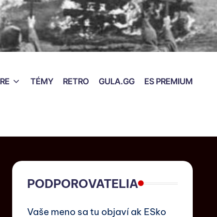
RE
TÉMY
RETRO
GULA.GG
ES PREMIUM
PODPOROVATELIA
Vaše meno sa tu objaví ak ESko