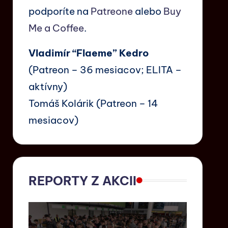
podporíte na
Patreone
alebo
Buy
Me a Coffee
.
Vladimír “Flaeme” Kedro
(Patreon – 36 mesiacov; ELITA –
aktívny)
Tomáš Kolárik (Patreon – 14
mesiacov)
REPORTY Z AKCII