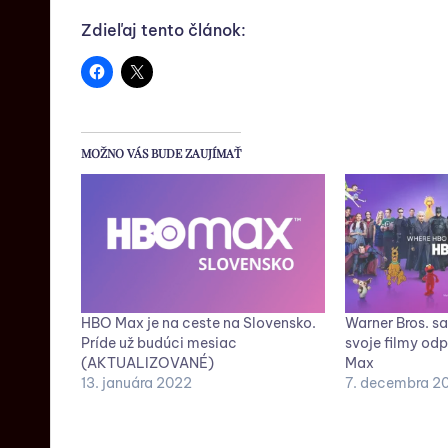
Zdieľaj tento článok:
MOŽNO VÁS BUDE ZAUJÍMAŤ
HBO Max je na ceste na Slovensko.
Warner Bros. sa
Príde už budúci mesiac
svoje filmy od
(AKTUALIZOVANÉ)
Max
13. januára 2022
7. decembra 2