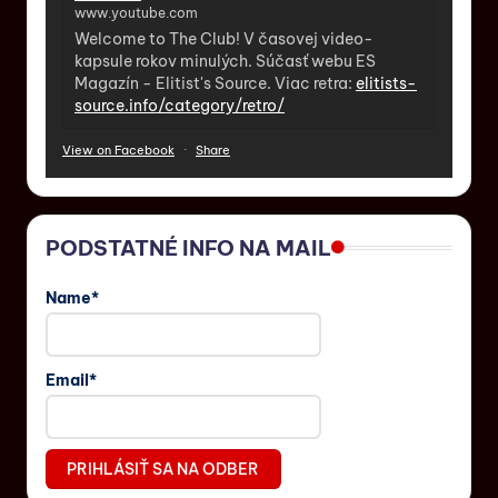
www.youtube.com
Welcome to The Club! V časovej video-
kapsule rokov minulých. Súčasť webu ES
Magazín - Elitist's Source. Viac retra:
elitists-
source.info/category/retro/
View on Facebook
·
Share
PODSTATNÉ INFO NA MAIL
Name*
Email*