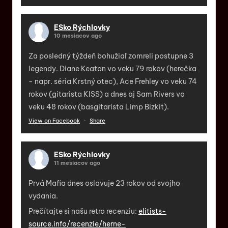
ESko Rýchlovky
10 mesiacov ago
Za posledný týždeň bohužiaľ zomreli postupne 3
legendy. Diane Keaton vo veku 79 rokov (herečka
- napr. séria Krstný otec), Ace Frehley vo veku 74
rokov (gitarista KISS) a dnes aj Sam Rivers vo
veku 48 rokov (basgitarista Limp Bizkit).
View on Facebook
·
Share
ESko Rýchlovky
11 mesiacov ago
Prvá Mafia dnes oslavuje 23 rokov od svojho
vydania.
Prečítajte si našu retro recenziu:
elitists-
source.info/recenzie/herne-