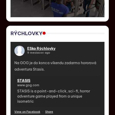
RÝCHLOVKY
ESko Rýchlovky
9 mesiacov ago
Na GOG je do konca víkendu zadarmo hororová
adventura Stasis.
STASIS
www.gog.com
STASIS is a point-and-click, sci-fi, horror
adventure game played from a unique
isometric
View on Facebook
·
Share