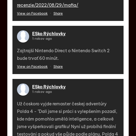
recenzie/2022/08/29/mafia/
View on Facebook
·
Share
ESko Rýchlovky
1 rokov ago
Zajtrajší Nintendo Direct o Nintendo Switch 2
bude trvať 60 minút.
View on Facebook
·
Share
ESko Rýchlovky
1 rokov ago
Už čoskoro vyjde remaster českej adventúry
Polda 4 - "Dali jsme si práci s vylepšením pozadí,
kde nám pomohla umělá inteligence, a celkově
jsme vyšperkovali grafiku! Nyní už probíhá finální
testování a pokud vše půjde podle plánu, Polda 4