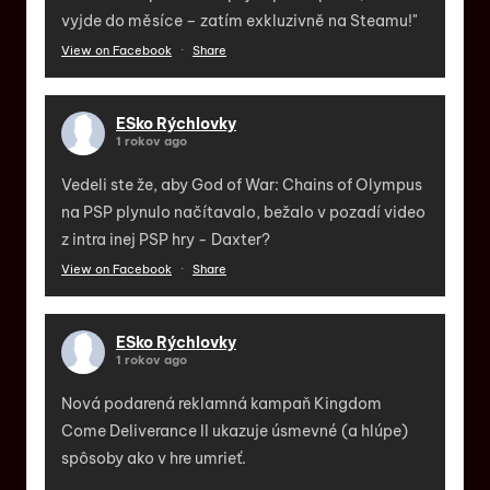
vyjde do měsíce – zatím exkluzivně na Steamu!"
View on Facebook
·
Share
ESko Rýchlovky
1 rokov ago
Vedeli ste že, aby God of War: Chains of Olympus
na PSP plynulo načítavalo, bežalo v pozadí video
z intra inej PSP hry - Daxter?
View on Facebook
·
Share
ESko Rýchlovky
1 rokov ago
Nová podarená reklamná kampaň Kingdom
Come Deliverance II ukazuje úsmevné (a hlúpe)
spôsoby ako v hre umrieť.