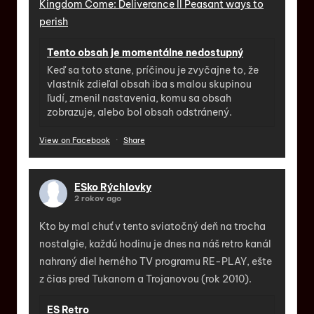
Kingdom Come: Deliverance II Peasant ways to
perish
Tento obsah je momentálne nedostupný
Keď sa toto stane, príčinou je zvyčajne to, že
vlastník zdieľal obsah iba s malou skupinou
ľudí, zmenil nastavenia, komu sa obsah
zobrazuje, alebo bol obsah odstránený.
View on Facebook
·
Share
ESko Rýchlovky
2 rokov ago
Kto by mal chuť v tento sviatočný deň na trocha
nostalgie, každú hodinu je dnes na náš retro kanál
nahraný diel herného TV programu RE-PLAY, ešte
z čias pred Tukanom a Trojanovou (rok 2010).
ES Retro