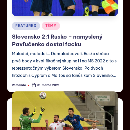
FEATURED
TÉMY
Slovensko 2:1 Rusko – namyslený
Pavľučenko dostal facku
Maladci, maladci... Domaladcovali. Rusko stráca
prvé body v kvalifikačnej skupine H na MS 2022 a to s
reprezentačným výberom Slovenska. Po dvoch
hrôzach s Cyprom a Maltou sa fanúšikom Slovensko…
Romando
31. marca 2021