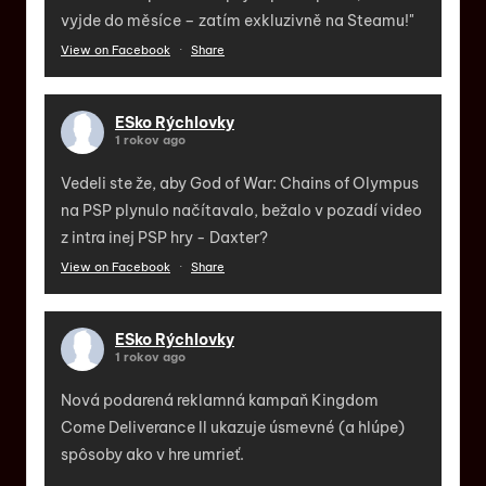
vyjde do měsíce – zatím exkluzivně na Steamu!"
View on Facebook
·
Share
ESko Rýchlovky
1 rokov ago
Vedeli ste že, aby God of War: Chains of Olympus
na PSP plynulo načítavalo, bežalo v pozadí video
z intra inej PSP hry - Daxter?
View on Facebook
·
Share
ESko Rýchlovky
1 rokov ago
Nová podarená reklamná kampaň Kingdom
Come Deliverance II ukazuje úsmevné (a hlúpe)
spôsoby ako v hre umrieť.