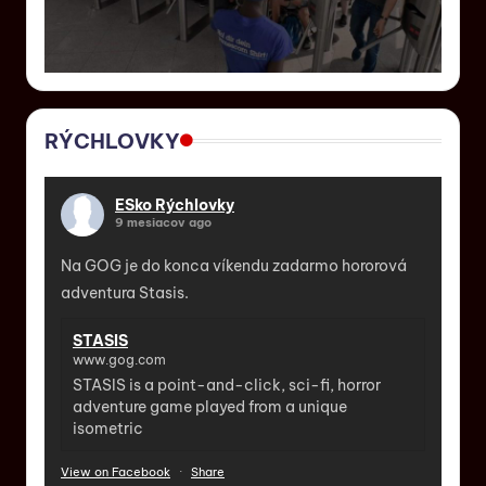
RÝCHLOVKY
ESko Rýchlovky
9 mesiacov ago
Na GOG je do konca víkendu zadarmo hororová
adventura Stasis.
STASIS
www.gog.com
STASIS is a point-and-click, sci-fi, horror
adventure game played from a unique
isometric
View on Facebook
·
Share