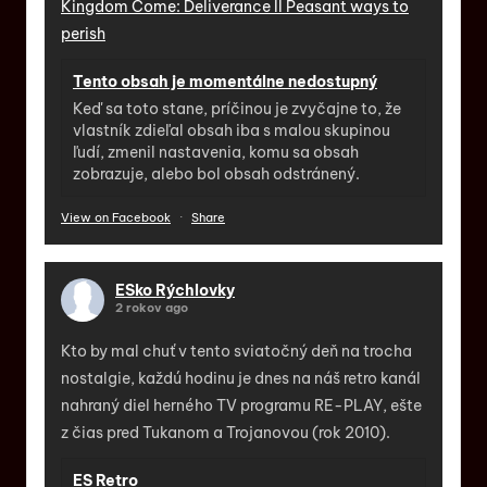
Kingdom Come: Deliverance II Peasant ways to
perish
Tento obsah je momentálne nedostupný
Keď sa toto stane, príčinou je zvyčajne to, že
vlastník zdieľal obsah iba s malou skupinou
ľudí, zmenil nastavenia, komu sa obsah
zobrazuje, alebo bol obsah odstránený.
View on Facebook
·
Share
ESko Rýchlovky
2 rokov ago
Kto by mal chuť v tento sviatočný deň na trocha
nostalgie, každú hodinu je dnes na náš retro kanál
nahraný diel herného TV programu RE-PLAY, ešte
z čias pred Tukanom a Trojanovou (rok 2010).
ES Retro