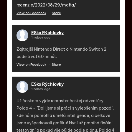
recenzie/2022/08/29/mafia/
View on Facebook
·
Share
ESko Rýchlovky
1 rokov ago
Zajtrajší Nintendo Direct o Nintendo Switch 2
bude trvať 60 minút.
View on Facebook
·
Share
ESko Rýchlovky
1 rokov ago
Už čoskoro vyjde remaster českej adventúry
Polda 4 - "Dali jsme si práci s vylepšením pozadí,
kde nám pomohla umělá inteligence, a celkově
jsme vyšperkovali grafiku! Nyní už probíhá finální
testování a pokud vše půjde podle plánu, Polda 4