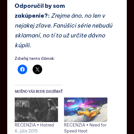
Odporučil by som
zakúpenie?:
Zrejme áno, no len v
nejakej zľave. Fanúšici série nebudú
sklamaní, no tí to už určite dávno
kúpili.
Zdieľaj tento článok:
MOŽNO VÁS BUDE ZAUJÍMAŤ
RECENZIA • Hatred
RECENZIA • Need for
6. júla 2015
Speed Heat