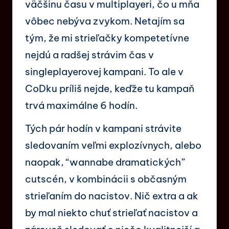
väčšinu času v multiplayeri, čo u mňa
vôbec nebýva zvykom. Netajím sa
tým, že mi strieľačky kompetetívne
nejdú a radšej strávim čas v
singleplayerovej kampani. To ale v
CoDku príliš nejde, keďže tu kampaň
trvá maximálne 6 hodín.
Tých pár hodín v kampani strávite
sledovaním veľmi explozívnych, alebo
naopak, “wannabe dramatických”
cutscén, v kombinácii s občasným
strieľaním do nacistov. Nič extra a ak
by mal niekto chuť strieľať nacistov a