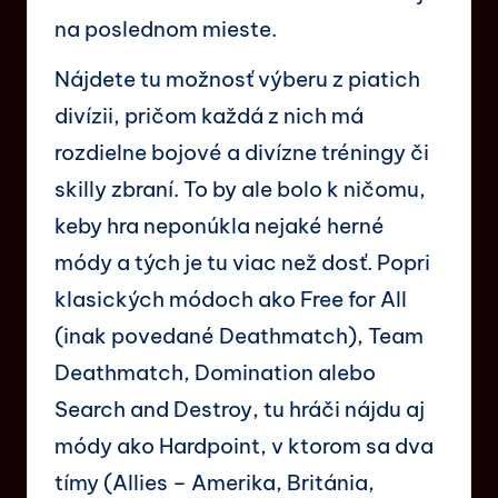
na poslednom mieste.
Nájdete tu možnosť výberu z piatich
divízii, pričom každá z nich má
rozdielne bojové a divízne tréningy či
skilly zbraní. To by ale bolo k ničomu,
keby hra neponúkla nejaké herné
módy a tých je tu viac než dosť. Popri
klasických módoch ako Free for All
(inak povedané Deathmatch), Team
Deathmatch, Domination alebo
Search and Destroy, tu hráči nájdu aj
módy ako Hardpoint, v ktorom sa dva
tímy (Allies – Amerika, Británia,