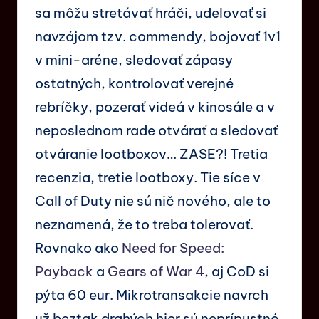
sa môžu stretávať hráči, udelovať si
navzájom tzv. commendy, bojovať 1v1
v mini-aréne, sledovať zápasy
ostatných, kontrolovať verejné
rebríčky, pozerať videá v kinosále a v
neposlednom rade otvárať a sledovať
otváranie lootboxov… ZASE?! Tretia
recenzia, tretie lootboxy. Tie síce v
Call of Duty nie sú nič nového, ale to
neznamená, že to treba tolerovať.
Rovnako ako
Need for Speed:
Payback
a
Gears of War 4
, aj CoD si
pýta 60 eur. Mikrotransakcie navrch
už beztak drahých hier sú neprípustné