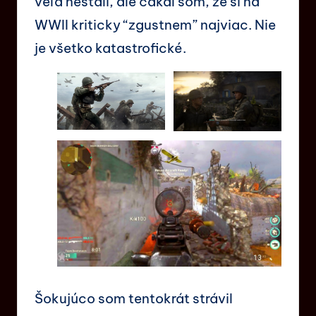
veľa nestáli, ale čakal som, že si na
WWII kriticky “zgustnem” najviac. Nie
je všetko katastrofické.
Šokujúco som tentokrát strávil