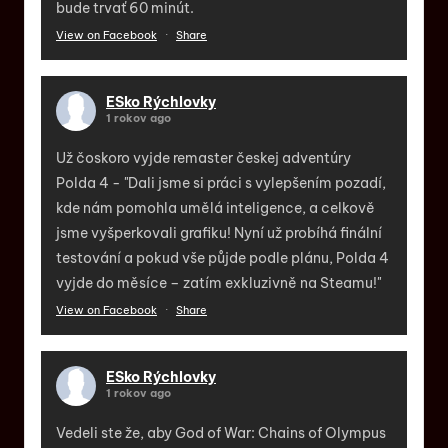
bude trvať 60 minút.
View on Facebook
·
Share
ESko Rýchlovky
1 rokov ago
Už čoskoro vyjde remaster českej adventúry
Polda 4 - "Dali jsme si práci s vylepšením pozadí,
kde nám pomohla umělá inteligence, a celkově
jsme vyšperkovali grafiku! Nyní už probíhá finální
testování a pokud vše půjde podle plánu, Polda 4
vyjde do měsíce – zatím exkluzivně na Steamu!"
View on Facebook
·
Share
ESko Rýchlovky
1 rokov ago
Vedeli ste že, aby God of War: Chains of Olympus