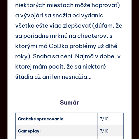
niektorých miestach môže haprovať)
a vývojári sa snažia od vydania
všetko ešte viac zlepšovať (dúfam, že
sa poriadne mrknú na cheaterov, s
ktorými má CoDko problémy už dlhé
roky). Snaha sa cení. Najmä v dobe, v
ktorej mám pocit, že sa niektoré
štúdia už ani len nesnažia…
Sumár
Grafické spracovanie:
7/10
Gameplay:
7/10