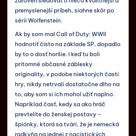
zároveň sledovať o niečo kvalitnejší a
premyslenejší príbeh, siahne skôr po
sérii Wolfenstein.
Ak by som mal Call of Duty: WWII
hodnotiť čisto na základe SP, dopadlo
by to o dosť horšie. I keď tu boli
prítomné občasné záblesky
originality, v podobe niektorých častí
hry, nikdy netrvali dostatočne dlho na
to, aby som si ich mohol užiť naplno.
Napríklad časť, kedy sa ako hráč
prevtelíte do ženskej postavy –
špiónky, ktorá sa tvári, že je nemecká
radkyňa na jednej z nacistických