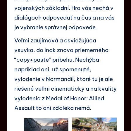
vojenských základní. Hra vás nechá v
dialógoch odpovedať na čas a na vás
je vybranie správnej odpovede.
Veľmi zaujímavá a osviežujúca
vsuvka, do inak znova priemerného
“copy+paste” príbehu. Nechýba
napríklad ani, už spomenuté,
vylodenie v Normandii, ktoré tu je ale
riešené veľmi cinematicky a na kvality
vylodenia z Medal of Honor: Allied
Assault to ani zďaleka nemá.