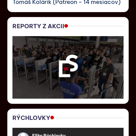
Tomáš Kolárik (Patreon – 14 mesiacov)
REPORTY Z AKCII
RÝCHLOVKY
ESko Rýchlovky