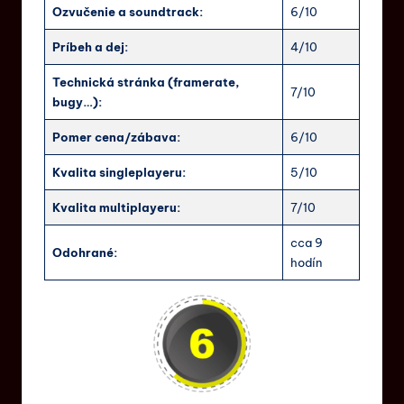
Ozvučenie a soundtrack:
6/10
Príbeh a dej:
4/10
Technická stránka (framerate,
7/10
bugy…):
Pomer cena/zábava:
6/10
Kvalita singleplayeru:
5/10
Kvalita multiplayeru:
7/10
cca 9
Odohrané:
hodín