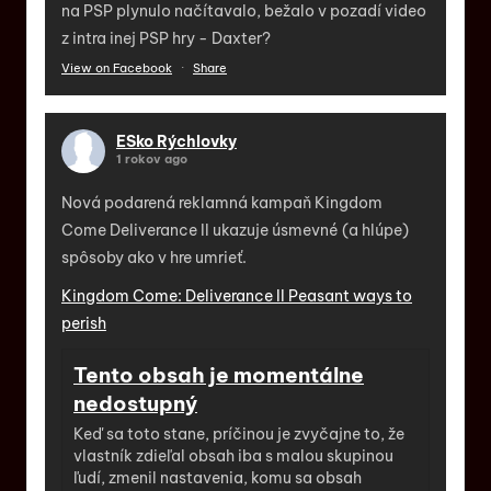
na PSP plynulo načítavalo, bežalo v pozadí video
z intra inej PSP hry - Daxter?
View on Facebook
·
Share
ESko Rýchlovky
1 rokov ago
Nová podarená reklamná kampaň Kingdom
Come Deliverance II ukazuje úsmevné (a hlúpe)
spôsoby ako v hre umrieť.
Kingdom Come: Deliverance II Peasant ways to
perish
Tento obsah je momentálne
nedostupný
Keď sa toto stane, príčinou je zvyčajne to, že
vlastník zdieľal obsah iba s malou skupinou
ľudí, zmenil nastavenia, komu sa obsah