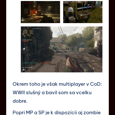
Okrem toho je však multiplayer v CoD:
WWII slušný a bavil som sa vcelku
dobre.
Popri MP a SP je k dispozícii aj zombie