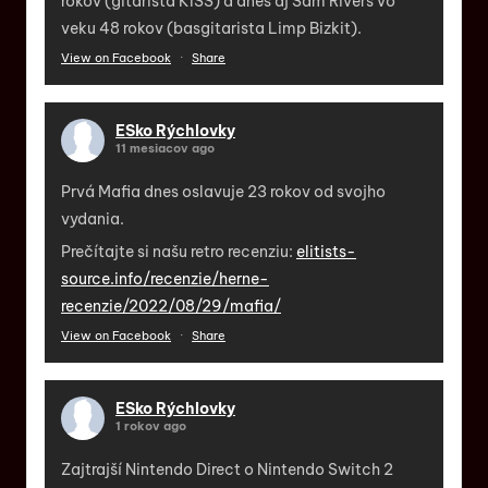
rokov (gitarista KISS) a dnes aj Sam Rivers vo
veku 48 rokov (basgitarista Limp Bizkit).
View on Facebook
·
Share
ESko Rýchlovky
11 mesiacov ago
Prvá Mafia dnes oslavuje 23 rokov od svojho
vydania.
Prečítajte si našu retro recenziu:
elitists-
source.info/recenzie/herne-
recenzie/2022/08/29/mafia/
View on Facebook
·
Share
ESko Rýchlovky
1 rokov ago
Zajtrajší Nintendo Direct o Nintendo Switch 2