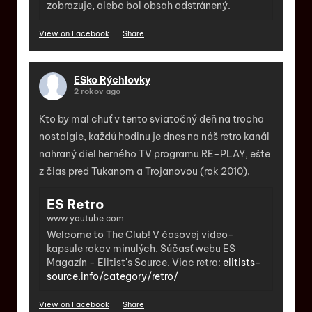
zobrazuje, alebo bol obsah odstránený.
View on Facebook
·
Share
ESko Rýchlovky
2 rokov ago
Kto by mal chuť v tento sviatočný deň na trocha
nostalgie, každú hodinu je dnes na náš retro kanál
nahraný diel herného TV programu RE-PLAY, ešte
z čias pred Tukanom a Trojanovou (rok 2010).
ES Retro
www.youtube.com
Welcome to The Club! V časovej video-
kapsule rokov minulých. Súčasť webu ES
Magazín - Elitist's Source. Viac retra:
elitists-
source.info/category/retro/
View on Facebook
·
Share