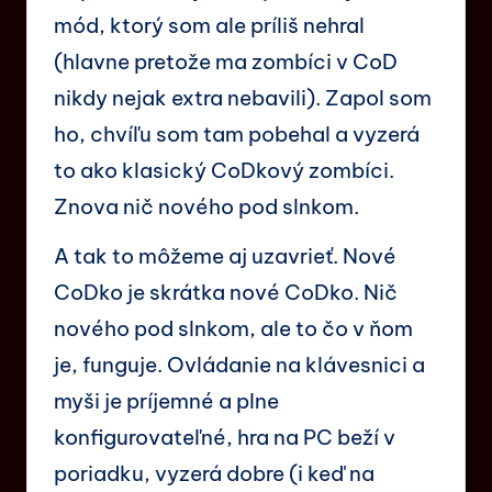
mód, ktorý som ale príliš nehral
(hlavne pretože ma zombíci v CoD
nikdy nejak extra nebavili). Zapol som
ho, chvíľu som tam pobehal a vyzerá
to ako klasický CoDkový zombíci.
Znova nič nového pod slnkom.
A tak to môžeme aj uzavrieť. Nové
CoDko je skrátka nové CoDko. Nič
nového pod slnkom, ale to čo v ňom
je, funguje. Ovládanie na klávesnici a
myši je príjemné a plne
konfigurovateľné, hra na PC beží v
poriadku, vyzerá dobre (i keď na