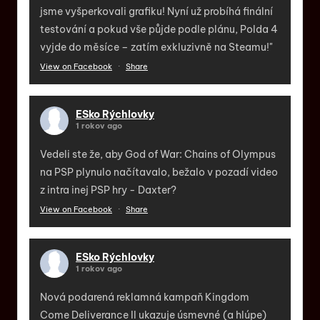
jsme vyšperkovali grafiku! Nyní už probíhá finální
testování a pokud vše půjde podle plánu, Polda 4
vyjde do měsíce – zatím exkluzivně na Steamu!"
View on Facebook
·
Share
ESko Rýchlovky
1 rokov ago
Vedeli ste že, aby God of War: Chains of Olympus
na PSP plynulo načítavalo, bežalo v pozadí video
z intra inej PSP hry - Daxter?
View on Facebook
·
Share
ESko Rýchlovky
1 rokov ago
Nová podarená reklamná kampaň Kingdom
Come Deliverance II ukazuje úsmevné (a hlúpe)