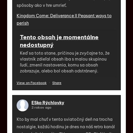
spôsoby ako v hre umrieť.
Kingdom Come: Deliverance II Peasant ways to
perish
Tento obsah je momentálne
nedostupný
Keď sa toto stane, príčinou je zvyčajne to, že
vlastník zdieľal obsah iba s malou skupinou
ľudí, zmenil nastavenia, komu sa obsah
zobrazuje, alebo bol obsah odstránený.
View on Facebook
·
Share
ESko Rýchlovky
2 rokov ago
Kto by mal chuť v tento sviatočný deň na trocha
nostalgie, každú hodinu je dnes na náš retro kanál