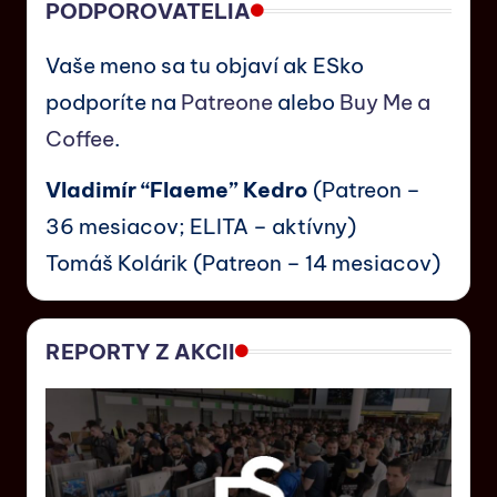
PODPOROVATELIA
Vaše meno sa tu objaví ak ESko
podporíte na
Patreone
alebo
Buy Me a
Coffee
.
Vladimír “Flaeme” Kedro
(Patreon –
36 mesiacov; ELITA – aktívny)
Tomáš Kolárik (Patreon – 14 mesiacov)
REPORTY Z AKCII