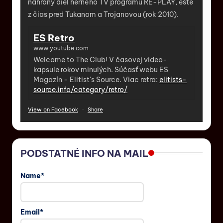
nahraný diel herného TV programu RE-PLAY, ešte
z čias pred Tukanom a Trojanovou (rok 2010).
ES Retro
www.youtube.com
Welcome to The Club! V časovej video-
kapsule rokov minulých. Súčasť webu ES
Magazín - Elitist's Source. Viac retra:
elitists-
source.info/category/retro/
View on Facebook
·
Share
PODSTATNÉ INFO NA MAIL
Name*
Email*