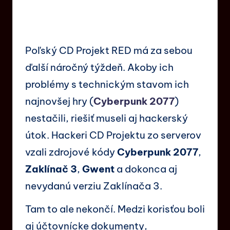
Poľský CD Projekt RED má za sebou
ďalší náročný týždeň. Akoby ich
problémy s technickým stavom ich
najnovšej hry (
Cyberpunk 2077
)
nestačili, riešiť museli aj hackerský
útok. Hackeri CD Projektu zo serverov
vzali zdrojové kódy
Cyberpunk 2077
,
Zaklínač 3
,
Gwent
a dokonca aj
nevydanú verziu Zaklínača 3.
Tam to ale nekončí. Medzi korisťou boli
aj účtovnícke dokumenty,