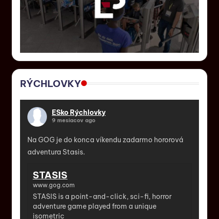
RÝCHLOVKY
ESko Rýchlovky
9 mesiacov ago
Na GOG je do konca víkendu zadarmo hororová
adventura Stasis.
STASIS
www.gog.com
STASIS is a point-and-click, sci-fi, horror
adventure game played from a unique
isometric