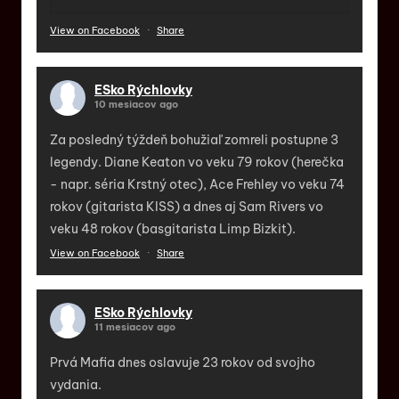
View on Facebook
·
Share
ESko Rýchlovky
10 mesiacov ago
Za posledný týždeň bohužiaľ zomreli postupne 3
legendy. Diane Keaton vo veku 79 rokov (herečka
- napr. séria Krstný otec), Ace Frehley vo veku 74
rokov (gitarista KISS) a dnes aj Sam Rivers vo
veku 48 rokov (basgitarista Limp Bizkit).
View on Facebook
·
Share
ESko Rýchlovky
11 mesiacov ago
Prvá Mafia dnes oslavuje 23 rokov od svojho
vydania.