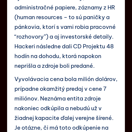
administračné papiere, záznamy z HR
(human resources – to sú paničky a
pánkovia, ktorí s vami robia pracovné
“rozhovory”) a aj investorské detaily.
Hackeri následne dali CD Projektu 48
hodín na dohodu, ktorá napokon
neprišla a zdroje boli predané.
Vyvolávacia cena bola milión dolárov,
prípadne okamžitý predaj v cene 7
miliónov. Neznáma entita zdroje
nakoniec odkúpila a nebudú už v
žiadnej kapacite ďalej verejne šírené.
Je otázne, či má toto odkúpenie na