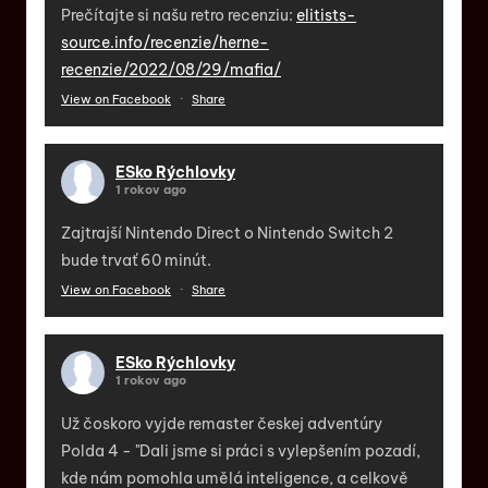
Prečítajte si našu retro recenziu:
elitists-
source.info/recenzie/herne-
recenzie/2022/08/29/mafia/
View on Facebook
·
Share
ESko Rýchlovky
1 rokov ago
Zajtrajší Nintendo Direct o Nintendo Switch 2
bude trvať 60 minút.
View on Facebook
·
Share
ESko Rýchlovky
1 rokov ago
Už čoskoro vyjde remaster českej adventúry
Polda 4 - "Dali jsme si práci s vylepšením pozadí,
kde nám pomohla umělá inteligence, a celkově