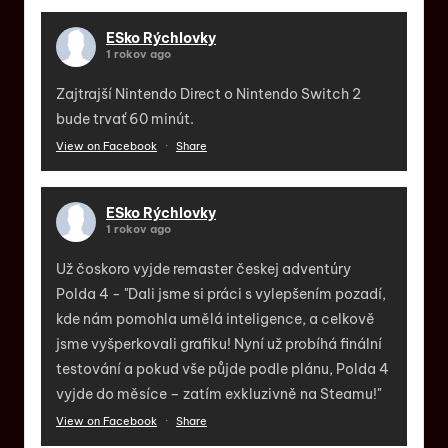
ESko Rýchlovky
1 rokov ago
Zajtrajší Nintendo Direct o Nintendo Switch 2
bude trvať 60 minút.
View on Facebook
·
Share
ESko Rýchlovky
1 rokov ago
Už čoskoro vyjde remaster českej adventúry
Polda 4 - "Dali jsme si práci s vylepšením pozadí,
kde nám pomohla umělá inteligence, a celkově
jsme vyšperkovali grafiku! Nyní už probíhá finální
testování a pokud vše půjde podle plánu, Polda 4
vyjde do měsíce – zatím exkluzivně na Steamu!"
View on Facebook
·
Share