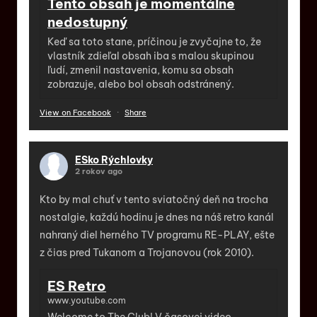
Tento obsah je momentálne
nedostupný
Keď sa toto stane, príčinou je zvyčajne to, že
vlastník zdieľal obsah iba s malou skupinou
ľudí, zmenil nastavenia, komu sa obsah
zobrazuje, alebo bol obsah odstránený.
View on Facebook
·
Share
ESko Rýchlovky
2 rokov ago
Kto by mal chuť v tento sviatočný deň na trocha
nostalgie, každú hodinu je dnes na náš retro kanál
nahraný diel herného TV programu RE-PLAY, ešte
z čias pred Tukanom a Trojanovou (rok 2010).
ES Retro
www.youtube.com
Welcome to The Club! V časovej video-