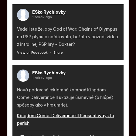
ESko Rýchlovky
1 rokov ago
Vedeli ste že, aby God of War: Chains of Olympus
na PSP plynulo načítavalo, bežalo v pozadí video
z intra inej PSP hry - Daxter?
View on Facebook
·
Share
ESko Rýchlovky
1 rokov ago
Nová podarená reklamná kampaň Kingdom
Come Deliverance II ukazuje úsmevné (a hlúpe)
spôsoby ako v hre umrieť.
Kingdom Come: Deliverance II Peasant ways to
perish