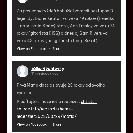
Za posledný týždeň bohužiaľ zomreli postupne 3
legendy. Diane Keaton vo veku 79 rokov (herečka
- napr. séria Krstný otec), Ace Frehley vo veku 74
rokov (gitarista KISS) a dnes aj Sam Rivers vo
veku 48 rokov (basgitarista Limp Bizkit).
View on Facebook
·
Share
ESko Rýchlovky
11 mesiacov ago
Prvá Mafia dnes oslavuje 23 rokov od svojho
vydania.
Prečítajte si našu retro recenziu:
elitists-
source.info/recenzie/herne-
recenzie/2022/08/29/mafia/
View on Facebook
·
Share