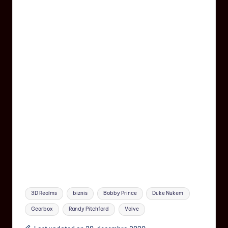
3D Realms
biznis
Bobby Prince
Duke Nukem
Gearbox
Randy Pitchford
Valve