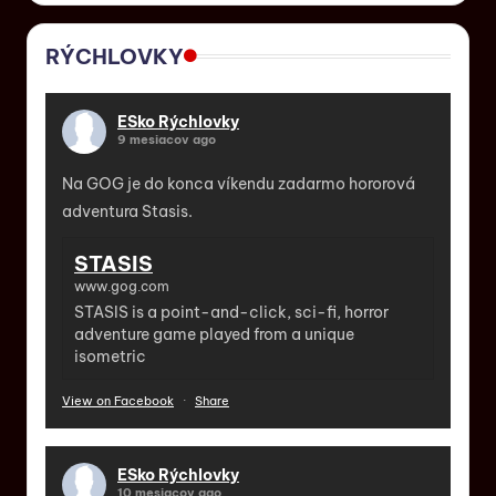
RÝCHLOVKY
ESko Rýchlovky
9 mesiacov ago
Na GOG je do konca víkendu zadarmo hororová
adventura Stasis.
STASIS
www.gog.com
STASIS is a point-and-click, sci-fi, horror
adventure game played from a unique
isometric
View on Facebook
·
Share
ESko Rýchlovky
10 mesiacov ago