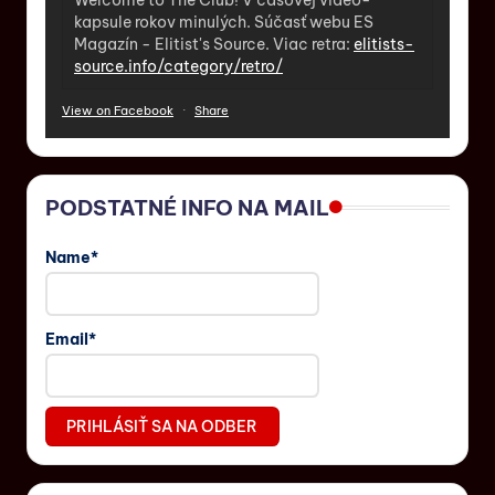
kapsule rokov minulých. Súčasť webu ES
Magazín - Elitist's Source. Viac retra:
elitists-
source.info/category/retro/
View on Facebook
·
Share
PODSTATNÉ INFO NA MAIL
Name*
Email*