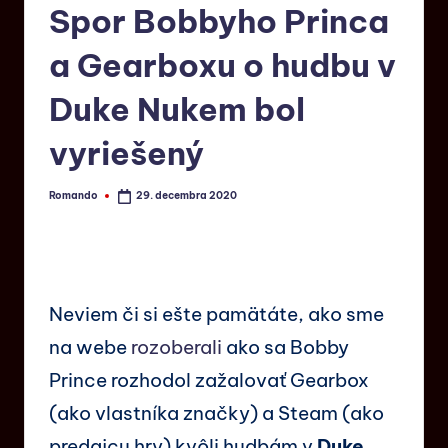
Spor Bobbyho Princa
a Gearboxu o hudbu v
Duke Nukem bol
vyriešený
Romando
29. decembra 2020
Neviem či si ešte pamätáte, ako sme
na webe
rozoberali
ako sa Bobby
Prince rozhodol zažalovať Gearbox
(ako vlastníka značky) a Steam (ako
predajcu hry) kvôli hudbám v
Duke