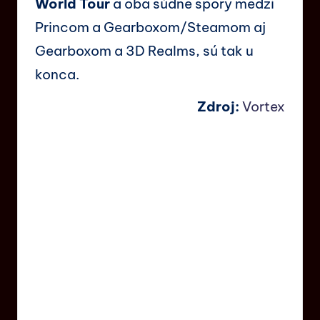
World Tour
a oba súdne spory medzi
Princom a Gearboxom/Steamom aj
Gearboxom a 3D Realms, sú tak u
konca.
Zdroj:
Vortex