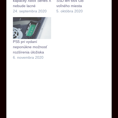
kapacity Xbox Series X
SSD len 664 GB
nebude lacné
voľného miesta
24. septembra 2020
5. októbra 2020
PS5 pri vydaní
neponúkne možnosť
rozšírenia úložiska
6. novembra 2020