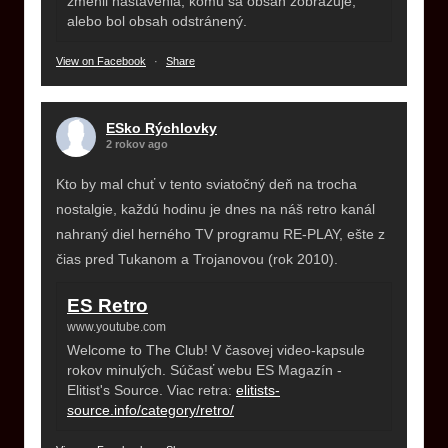
zmenil nastavenia, komu sa obsah zobrazuje,
alebo bol obsah odstránený.
View on Facebook
·
Share
ESko Rýchlovky
2 rokov ago
Kto by mal chuť v tento sviatočný deň na trocha
nostalgie, každú hodinu je dnes na náš retro kanál
nahraný diel herného TV programu RE-PLAY, ešte z
čias pred Tukanom a Trojanovou (rok 2010).
ES Retro
www.youtube.com
Welcome to The Club! V časovej video-kapsule
rokov minulých. Súčasť webu ES Magazín -
Elitist's Source. Viac retra:
elitists-
source.info/category/retro/