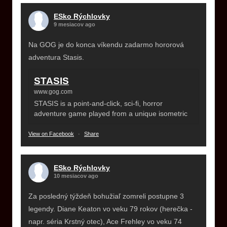
ESko Rýchlovky
9 mesiacov ago
Na GOG je do konca víkendu zadarmo hororová
adventura Stasis.
STASIS
www.gog.com
STASIS is a point-and-click, sci-fi, horror
adventure game played from a unique isometric
View on Facebook
·
Share
ESko Rýchlovky
10 mesiacov ago
Za posledný týždeň bohužiaľ zomreli postupne 3
legendy. Diane Keaton vo veku 79 rokov (herečka -
napr. séria Krstný otec), Ace Frehley vo veku 74