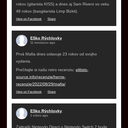
rokov (gitarista KISS) a dnes aj Sam Rivers vo veku
48 rokov (basgitarista Limp Bizkit).
View on Facebook
·
Share
ESko Rýchlovky
11 mesiacov ago
Prvá Mafia dnes oslavuje 23 rokov od svojho
vydania.
Prečítajte si našu retro recenziu:
elitists-
source.info/recenzie/herne-
recenzie/2022/08/29/mafia/
View on Facebook
·
Share
ESko Rýchlovky
1 rokov ago
Zajtrajší Nintendo Direct o Nintendo Switch 2 bude